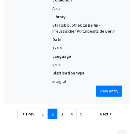
Collection
Arca
Library
Staatsbibliothek zu Berlin -
Preussischer Kulturbesitz de Berlin
Date
17e s.
Language
grec
Digitisation type
intégral
View entry
Prev
1
2
3
4
5
...
Next
chevron_left
chevron_right