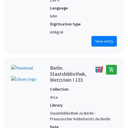
12e s.
Language
latin
Digitisation type
intégral
View entry
Berlin.
add_shopping_cart
Staatsbibliothek,
Wetzstein I 133
Collection
Arca
Library
Staatsbibliothek zu Berlin -
Preussischer Kulturbesitz de Berlin
Date