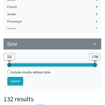
French
5
Greek
3
Provençal
1
Syriac
1
Date
arrow_drop_down
Include results without date
132 results