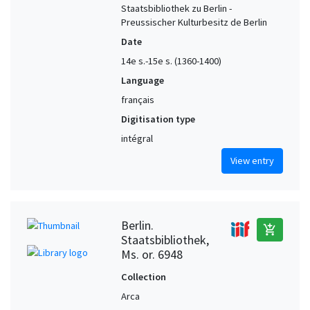
Staatsbibliothek zu Berlin -
Preussischer Kulturbesitz de Berlin
Date
14e s.-15e s. (1360-1400)
Language
français
Digitisation type
intégral
View entry
Berlin.
add_shopping_cart
Staatsbibliothek,
Ms. or. 6948
Collection
Arca