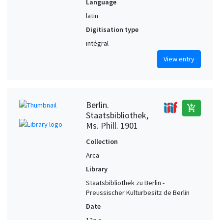
Language
latin
Digitisation type
intégral
View entry
Berlin.
add_shopping_cart
Staatsbibliothek,
Ms. Phill. 1901
Collection
Arca
Library
Staatsbibliothek zu Berlin -
Preussischer Kulturbesitz de Berlin
Date