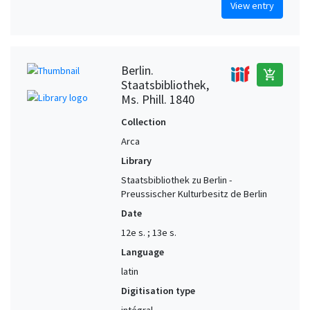
View entry
Berlin.
add_shopping_cart
Staatsbibliothek,
Ms. Phill. 1840
Collection
Arca
Library
Staatsbibliothek zu Berlin -
Preussischer Kulturbesitz de Berlin
Date
12e s. ; 13e s.
Language
latin
Digitisation type