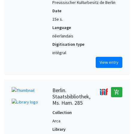
Preussischer Kulturbesitz de Berlin
Date
15e s.
Language
néerlandais
Digitisation type
intégral
View entry
Berlin.
add_shopping_cart
Staatsbibliothek,
Ms. Ham. 285
Collection
Arca
Library