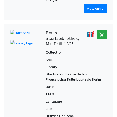
intégral
View entry
Berlin.
add_shopping_cart
Staatsbibliothek,
Ms. Phill. 1865
Collection
Arca
Library
Staatsbibliothek zu Berlin -
Preussischer Kulturbesitz de Berlin
Date
11e s.
Language
latin
Digitisation type