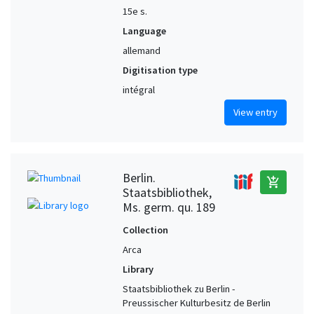
15e s.
Language
allemand
Digitisation type
intégral
View entry
Berlin.
add_shopping_cart
Staatsbibliothek,
Ms. germ. qu. 189
Collection
Arca
Library
Staatsbibliothek zu Berlin -
Preussischer Kulturbesitz de Berlin