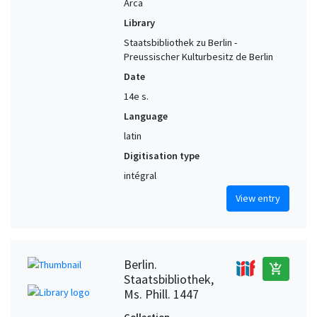
Arca
Library
Staatsbibliothek zu Berlin -
Preussischer Kulturbesitz de Berlin
Date
14e s.
Language
latin
Digitisation type
intégral
View entry
Berlin.
add_shopping_cart
Staatsbibliothek,
Ms. Phill. 1447