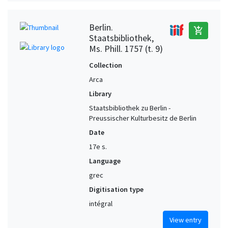
Berlin.
add_shopping_cart
Staatsbibliothek,
Ms. Phill. 1757 (t. 9)
Collection
Arca
Library
Staatsbibliothek zu Berlin -
Preussischer Kulturbesitz de Berlin
Date
17e s.
Language
grec
Digitisation type
intégral
View entry