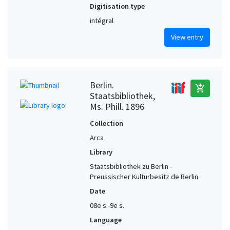
Digitisation type
intégral
View entry
Berlin.
add_shopping_cart
Staatsbibliothek,
Ms. Phill. 1896
Collection
Arca
Library
Staatsbibliothek zu Berlin -
Preussischer Kulturbesitz de Berlin
Date
08e s.-9e s.
Language