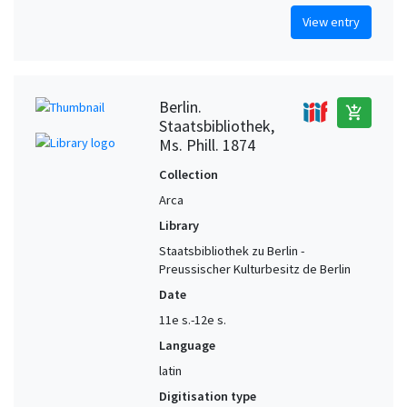
View entry
Berlin.
add_shopping_cart
Staatsbibliothek,
Ms. Phill. 1874
Collection
Arca
Library
Staatsbibliothek zu Berlin -
Preussischer Kulturbesitz de Berlin
Date
11e s.-12e s.
Language
latin
Digitisation type