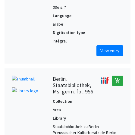
09e s. ?
Language
arabe
Digitisation type
intégral
View entry
Berlin.
add_shopping_cart
Staatsbibliothek,
Ms. germ. fol. 956
Collection
Arca
Library
Staatsbibliothek zu Berlin -
Preussischer Kulturbesitz de Berlin