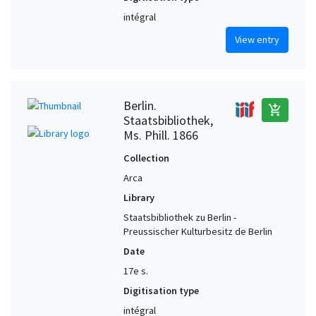
intégral
View entry
Berlin.
add_shopping_cart
Staatsbibliothek,
Ms. Phill. 1866
Collection
Arca
Library
Staatsbibliothek zu Berlin -
Preussischer Kulturbesitz de Berlin
Date
17e s.
Digitisation type
intégral