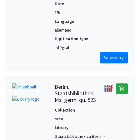
Date
15e s.
Language
allemand
Digitisation type
intégral
View entry
Berlin.
add_shopping_cart
Staatsbibliothek,
Ms. germ. qu. 523
Collection
Arca
Library
Staatsbibliothek zu Berlin -