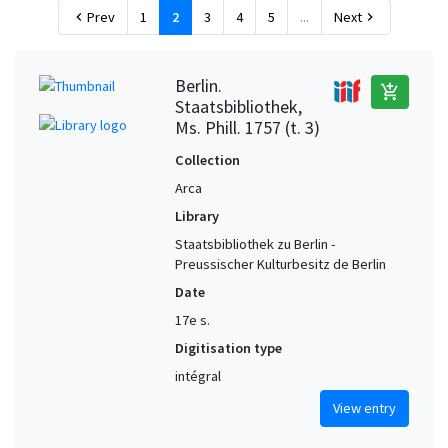
Prev
1
2
3
4
5
...
Next
chevron_left
chevron_right
Berlin.
add_shopping_cart
Staatsbibliothek,
Ms. Phill. 1757 (t. 3)
Collection
Arca
Library
Staatsbibliothek zu Berlin -
Preussischer Kulturbesitz de Berlin
Date
17e s.
Digitisation type
intégral
View entry