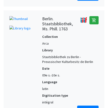
Berlin.
add_shopping_cart
Staatsbibliothek,
Ms. Phill. 1763
Collection
Arca
Library
Staatsbibliothek zu Berlin -
Preussischer Kulturbesitz de Berlin
Date
09e s.-10e s.
Language
latin
Digitisation type
intégral