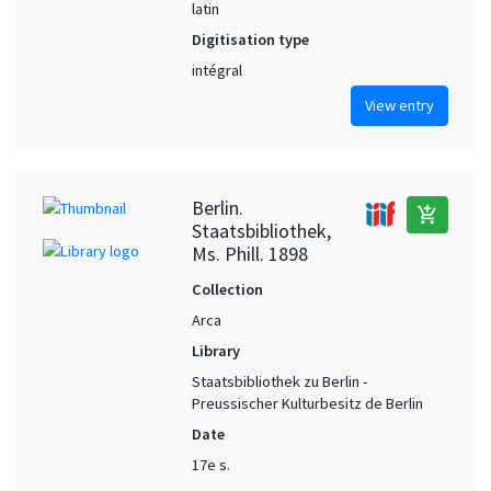
latin
Digitisation type
intégral
View entry
Berlin.
add_shopping_cart
Staatsbibliothek,
Ms. Phill. 1898
Collection
Arca
Library
Staatsbibliothek zu Berlin -
Preussischer Kulturbesitz de Berlin
Date
17e s.