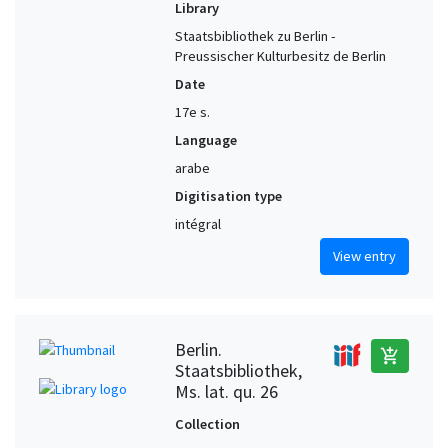
Library
Staatsbibliothek zu Berlin -
Preussischer Kulturbesitz de Berlin
Date
17e s.
Language
arabe
Digitisation type
intégral
View entry
Berlin.
add_shopping_cart
Staatsbibliothek,
Ms. lat. qu. 26
Collection