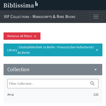
IIIF Collections - Manuscripts & Rare Books
Remove all filters
close
: Staatsbibliothek zu Berlin - Preussischer Kulturbesitz
Library
close
de Berlin
Collection
arrow_drop_down
search
Arca
132