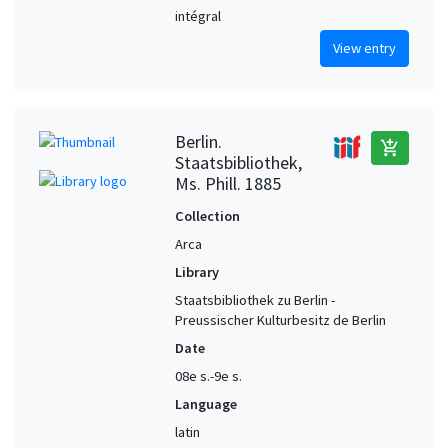
intégral
View entry
Berlin.
add_shopping_cart
Staatsbibliothek,
Ms. Phill. 1885
Collection
Arca
Library
Staatsbibliothek zu Berlin -
Preussischer Kulturbesitz de Berlin
Date
08e s.-9e s.
Language
latin