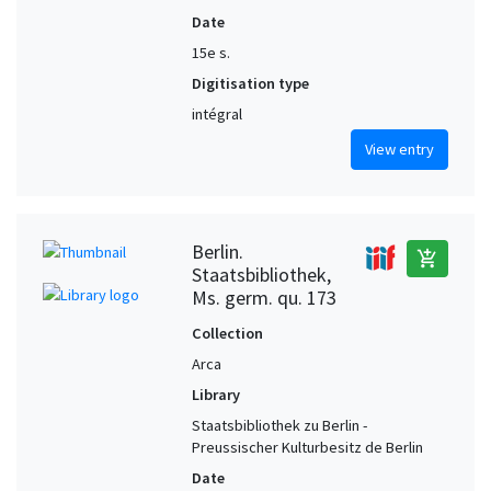
Date
15e s.
Digitisation type
intégral
View entry
Berlin.
add_shopping_cart
Staatsbibliothek,
Ms. germ. qu. 173
Collection
Arca
Library
Staatsbibliothek zu Berlin -
Preussischer Kulturbesitz de Berlin
Date