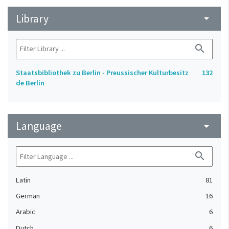
Library
arrow_drop_down
search
Staatsbibliothek zu Berlin - Preussischer Kulturbesitz
132
de Berlin
Language
arrow_drop_down
search
Latin
81
German
16
Arabic
6
Dutch
6