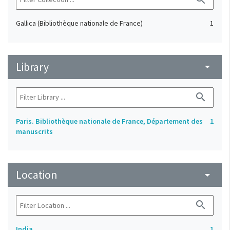
Gallica (Bibliothèque nationale de France)
1
Library
arrow_drop_down
search
Paris. Bibliothèque nationale de France, Département des
1
manuscrits
Location
arrow_drop_down
search
India
1