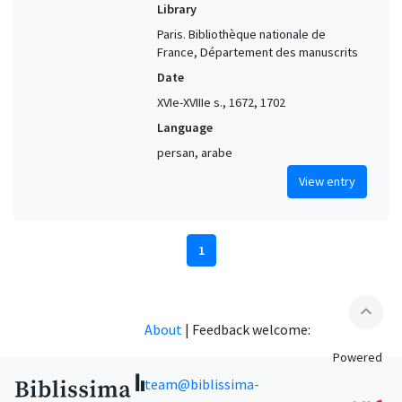
Library
Paris. Bibliothèque nationale de
France, Département des manuscrits
Date
XVIe-XVIIIe s., 1672, 1702
Language
persan, arabe
View entry
1
expand_less
About
|
Feedback welcome:
Powered
team@biblissima-