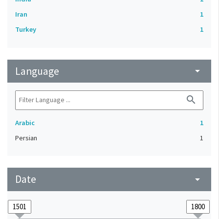
Iran
1
Turkey
1
Language
arrow_drop_down
search
Arabic
1
Persian
1
Date
arrow_drop_down