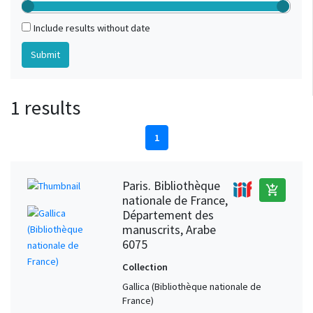
Include results without date
1 results
1
Paris. Bibliothèque
add_shopping_cart
nationale de France,
Département des
manuscrits, Arabe
6075
Collection
Gallica (Bibliothèque nationale de
France)