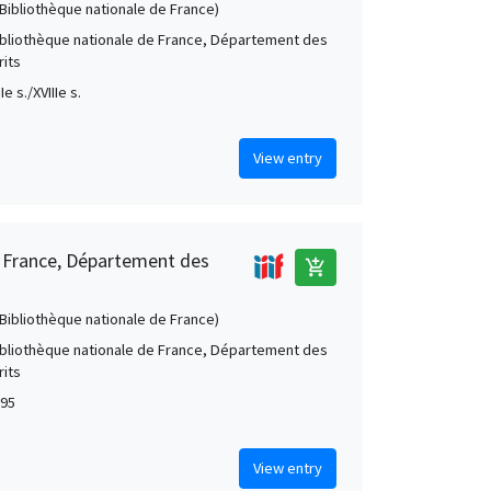
 (Bibliothèque nationale de France)
Bibliothèque nationale de France, Département des
its
Ie s./XVIIIe s.
View entry
e France, Département des
add_shopping_cart
 (Bibliothèque nationale de France)
Bibliothèque nationale de France, Département des
its
695
View entry