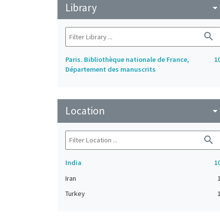
Library
arrow_drop_do
search
Paris. Bibliothèque nationale de France,
1
Département des manuscrits
Location
arrow_drop_do
search
India
1
Iran
Turkey