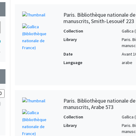
wn
Paris. Bibliothèque nationale d
manuscrits, Smith-Lesouëf 223
Collection
Gallica
Library
Paris. 
0
manuscr
1
Date
Avant 1
Language
arabe
wn
Paris. Bibliothèque nationale d
manuscrits, Arabe 573
Collection
Gallica
Library
Paris. 
manuscr