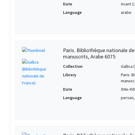
Date
Avant 1
Language
arabe
Paris. Bibliothèque nationale d
manuscrits, Arabe 6075
Collection
Gallica
Library
Paris. 
manuscr
Date
XVIe-XVI
Language
persan,