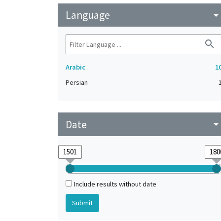
Language
arrow_drop_do
search
Arabic
1
Persian
Date
arrow_drop_do
Include results without date