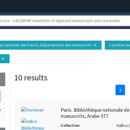
èque nationale de France, Département des manuscrits
Location
: I
close
close
10 results
wn
1
Paris. Bibliothèque nationale d
0
manuscrits, Arabe 577
Collection
Gallica