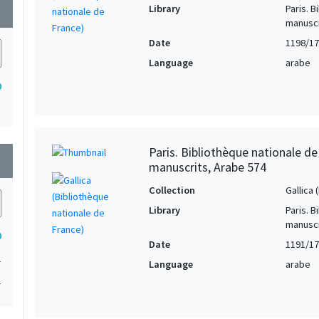
Library
Paris. 
wn
manuscr
Date
1198/1
Language
arabe
0
Paris. Bibliothèque nationale d
wn
manuscrits, Arabe 574
Collection
Gallica
Library
Paris. 
manuscr
0
Date
1191/1
1
Language
arabe
1