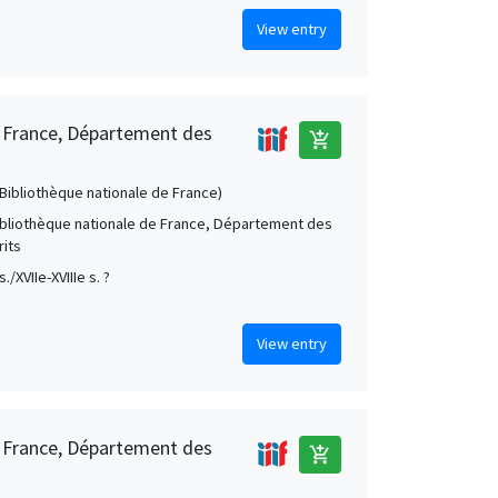
View entry
e France, Département des
add_shopping_cart
 (Bibliothèque nationale de France)
Bibliothèque nationale de France, Département des
its
s./XVIIe-XVIIIe s. ?
View entry
e France, Département des
add_shopping_cart