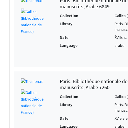
Paris. Bibliothèque nationale d
manuscrits, Arabe 6849
Collection
Gallica
Library
Paris. 
manuscr
Date
ْXVIIIe s.
Language
arabe.
Paris. Bibliothèque nationale d
manuscrits, Arabe 7260
Collection
Gallica
Library
Paris. 
manuscr
Date
XVIe siè
Language
arabe.