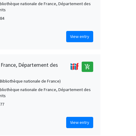
Bibliothèque nationale de France, Département des
its
784
View entry
e France, Département des
add_shopping_cart
 (Bibliothèque nationale de France)
Bibliothèque nationale de France, Département des
its
777
View entry