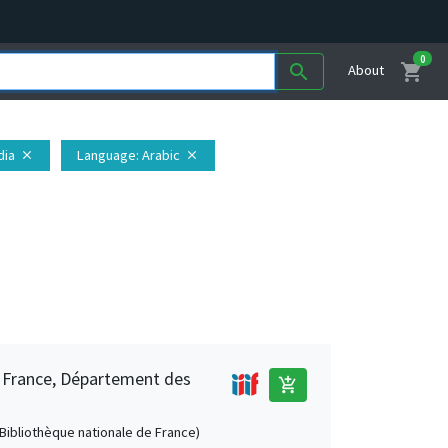
0
shopping_cart
search
About
ndia
Language
: Arabic
close
close
e France, Département des
add_shopping_cart
 (Bibliothèque nationale de France)