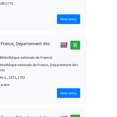
185/1771
View entry
e France, Département des
add_shopping_cart
 (Bibliothèque nationale de France)
Bibliothèque nationale de France, Département des
its
IIe s., 1672, 1702
 arabe
View entry