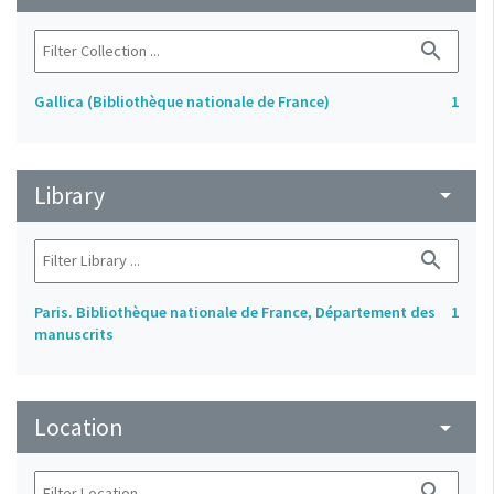
search
Gallica (Bibliothèque nationale de France)
1
Library
arrow_drop_down
search
Paris. Bibliothèque nationale de France, Département des
1
manuscrits
Location
arrow_drop_down
search