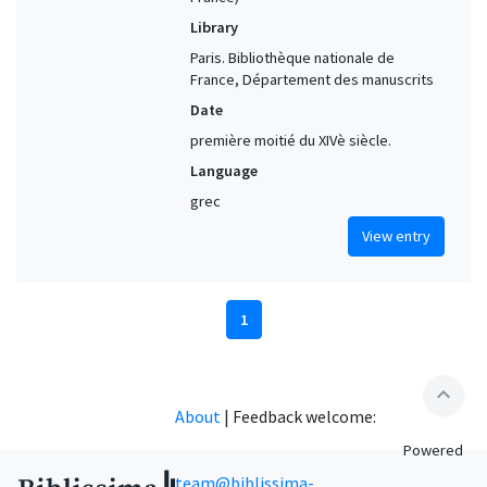
Library
Paris. Bibliothèque nationale de
France, Département des manuscrits
Date
première moitié du XIVè siècle.
Language
grec
View entry
1
expand_less
About
|
Feedback welcome:
Powered
team@biblissima-