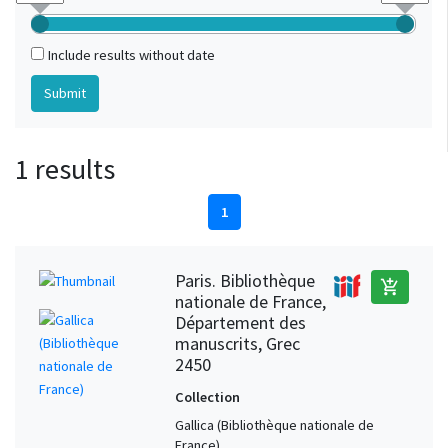
Include results without date
1 results
1
Paris. Bibliothèque
add_shopping_cart
nationale de France,
Département des
manuscrits, Grec
2450
Collection
Gallica (Bibliothèque nationale de
France)