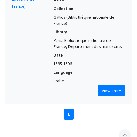
Collection
Gallica (Bibliothèque nationale de
France)
Library
Paris. Bibliothèque nationale de
France, Département des manuscrits
Date
1595-1596
Language
arabe
View entry
1
expand_less