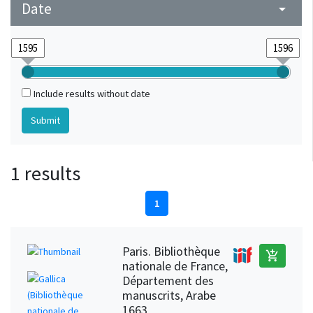
Date
arrow_drop_down
Include results without date
1 results
1
Paris. Bibliothèque
add_shopping_cart
nationale de France,
Département des
manuscrits, Arabe
1663