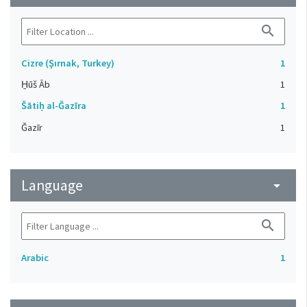
search
Cizre (Şırnak, Turkey)
1
H̱ūš Āb
1
Šātiḥ al-Ǧazīra
1
Ǧazīr
1
Language
arrow_drop_down
search
Arabic
1