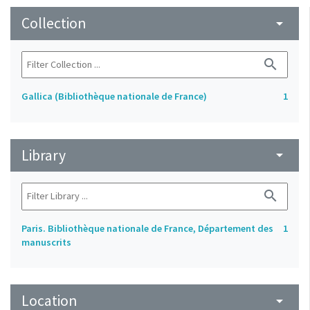
Collection
arrow_drop_down
search
Gallica (Bibliothèque nationale de France)
1
Library
arrow_drop_down
search
Paris. Bibliothèque nationale de France, Département des
1
manuscrits
Location
arrow_drop_down