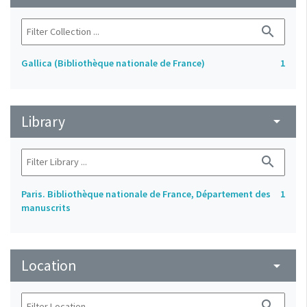
search
Gallica (Bibliothèque nationale de France)
1
Library
arrow_drop_down
search
Paris. Bibliothèque nationale de France, Département des
1
manuscrits
Location
arrow_drop_down
search