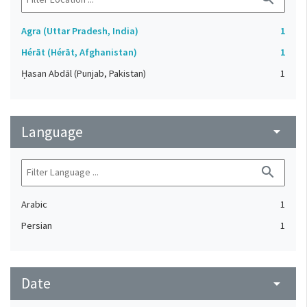
Agra (Uttar Pradesh, India)
1
Hérāt (Hérāt, Afghanistan)
1
Ḥasan Abdāl (Punjab, Pakistan)
1
Language
arrow_drop_down
search
Arabic
1
Persian
1
Date
arrow_drop_down