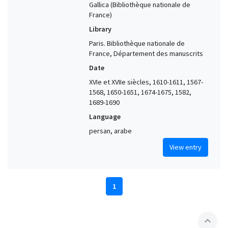
Gallica (Bibliothèque nationale de
France)
Library
Paris. Bibliothèque nationale de
France, Département des manuscrits
Date
XVIe et XVIIe siècles, 1610-1611, 1567-
1568, 1650-1651, 1674-1675, 1582,
1689-1690
Language
persan, arabe
View entry
1
expand_less