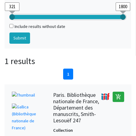
Include results without date
1 results
1
Paris. Bibliothèque
add_shopping_cart
nationale de France,
Département des
manuscrits, Smith-
Lesouëf 247
Collection