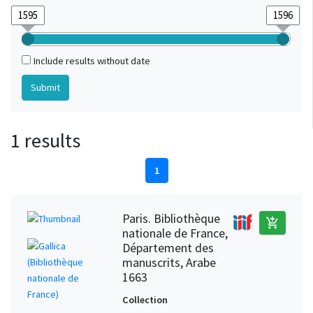
Include results without date
1 results
1
Paris. Bibliothèque
add_shopping_cart
nationale de France,
Département des
manuscrits, Arabe
1663
Collection