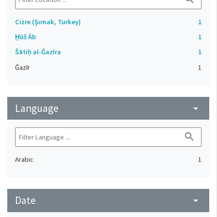
Cizre (Şırnak, Turkey)
1
H̱ūš Āb
1
Šātiḥ al-Ǧazīra
1
Ǧazīr
1
Language
arrow_drop_down
search
Arabic
1
Date
arrow_drop_down