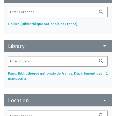
search
Gallica (Bibliothèque nationale de France)
1
Library
arrow_drop_down
search
Paris. Bibliothèque nationale de France, Département des
1
manuscrits
Location
arrow_drop_down
search