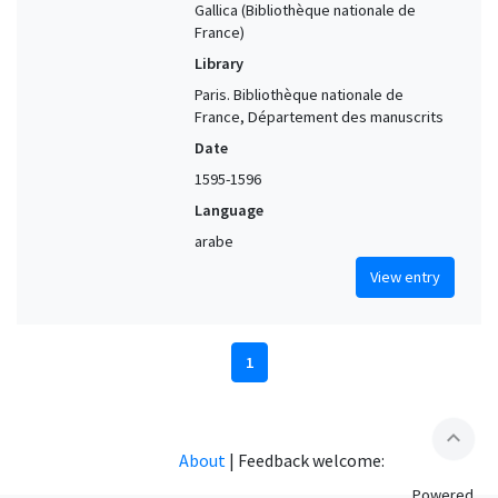
Gallica (Bibliothèque nationale de
France)
Library
Paris. Bibliothèque nationale de
France, Département des manuscrits
Date
1595-1596
Language
arabe
View entry
1
expand_less
About
|
Feedback welcome:
Powered