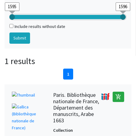
Include results without date
1 results
1
Paris. Bibliothèque
add_shopping_cart
nationale de France,
Département des
manuscrits, Arabe
1663
Collection