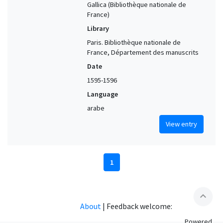
Gallica (Bibliothèque nationale de
France)
Library
Paris. Bibliothèque nationale de
France, Département des manuscrits
Date
1595-1596
Language
arabe
View entry
1
expand_less
About
|
Feedback welcome:
Powered