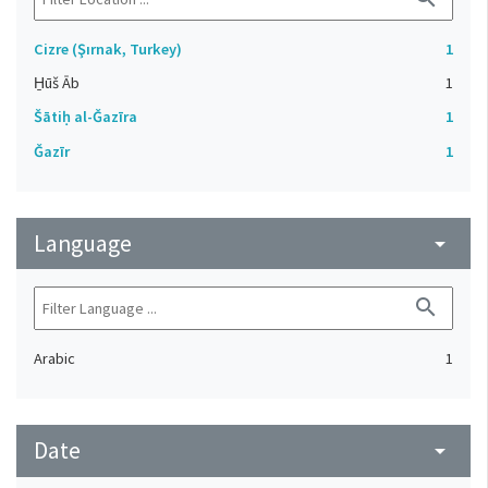
Cizre (Şırnak, Turkey)
1
H̱ūš Āb
1
Šātiḥ al-Ǧazīra
1
Ǧazīr
1
Language
arrow_drop_down
search
Arabic
1
Date
arrow_drop_down