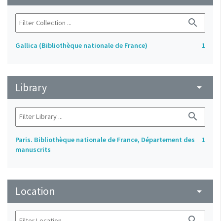
search
Gallica (Bibliothèque nationale de France)
1
Library
arrow_drop_down
search
Paris. Bibliothèque nationale de France, Département des
1
manuscrits
Location
arrow_drop_down
search