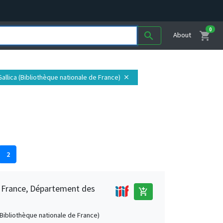
0
shopping_cart
search
About
 Gallica (Bibliothèque nationale de France)
close
2
e France, Département des
add_shopping_cart
 (Bibliothèque nationale de France)