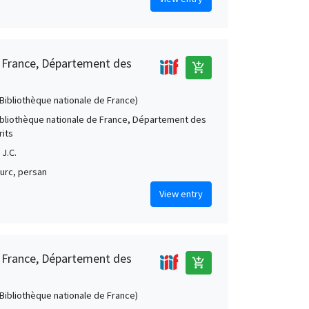
e France, Département des
add_shopping_cart
 (Bibliothèque nationale de France)
Bibliothèque nationale de France, Département des
its
 J.C.
turc, persan
View entry
e France, Département des
add_shopping_cart
 (Bibliothèque nationale de France)