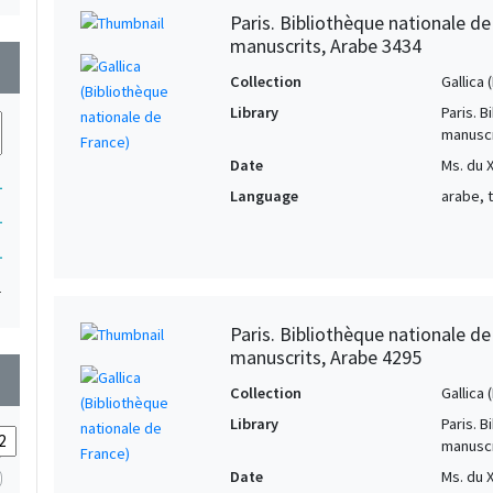
Paris. Bibliothèque nationale d
manuscrits, Arabe 3434
wn
Collection
Gallica
Library
Paris. 
manuscr
Date
Ms. du X
1
Language
arabe, 
1
1
1
Paris. Bibliothèque nationale d
manuscrits, Arabe 4295
wn
Collection
Gallica
Library
Paris. 
manuscr
Date
Ms. du X