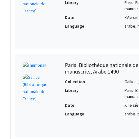
Library
Paris. 
manuscr
Date
XVIe siè
Language
arabe, 
Paris. Bibliothèque nationale d
manuscrits, Arabe 1490
Collection
Gallica
Library
Paris. 
manuscr
Date
XIIIe si
Language
arabe, 