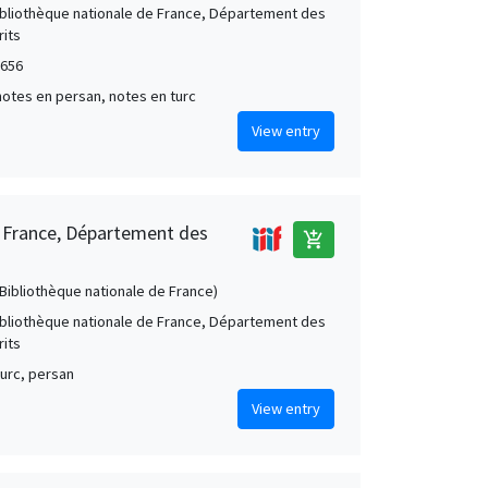
Bibliothèque nationale de France, Département des
its
1656
notes en persan, notes en turc
View entry
e France, Département des
add_shopping_cart
 (Bibliothèque nationale de France)
Bibliothèque nationale de France, Département des
its
turc, persan
View entry