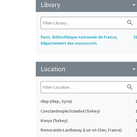
Library
arrow_drop_do
search
Paris. Bibliothèque nationale de France,
3
Département des manuscrits
Location
arrow_drop_do
search
Alep (Alep, Syria)
Constantinople/Istanbul (Turkey)
Konya (Turkey)
Romorantin-Lanthenay (Loir-et-Cher, France)