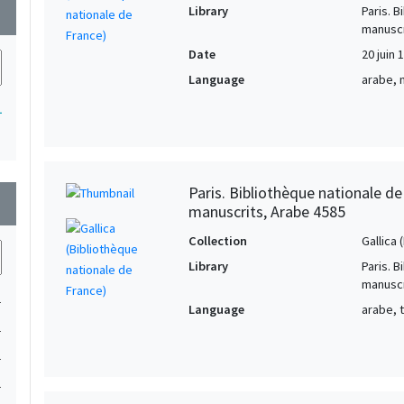
Library
Paris. 
wn
manuscr
Date
20 juin 
Language
arabe, 
1
Paris. Bibliothèque nationale d
wn
manuscrits, Arabe 4585
Collection
Gallica
Library
Paris. 
manuscr
1
Language
arabe, 
1
1
1