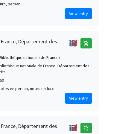
turc, persan
View entry
e France, Département des
add_shopping_cart
 (Bibliothèque nationale de France)
Bibliothèque nationale de France, Département des
its
60
notes en persan, notes en turc
View entry
e France, Département des
add_shopping_cart