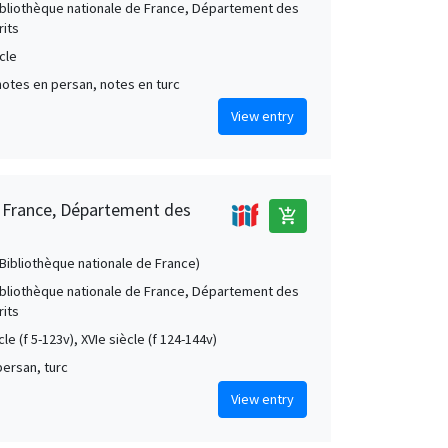
Bibliothèque nationale de France, Département des
its
cle
notes en persan, notes en turc
View entry
e France, Département des
add_shopping_cart
 (Bibliothèque nationale de France)
Bibliothèque nationale de France, Département des
its
ècle (f 5-123v), XVIe siècle (f 124-144v)
persan, turc
View entry