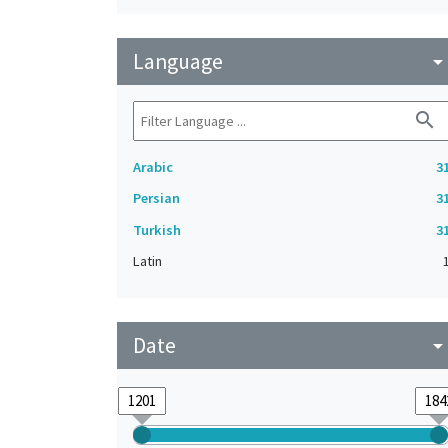
Language
arrow_drop_do
search
Arabic
3
Persian
3
Turkish
3
Latin
Date
arrow_drop_do