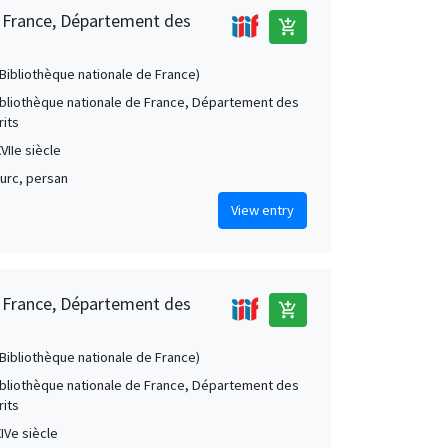
e France, Département des
add_shopping_cart
 (Bibliothèque nationale de France)
Bibliothèque nationale de France, Département des
its
VIIe siècle
turc, persan
View entry
e France, Département des
add_shopping_cart
 (Bibliothèque nationale de France)
Bibliothèque nationale de France, Département des
its
IVe siècle