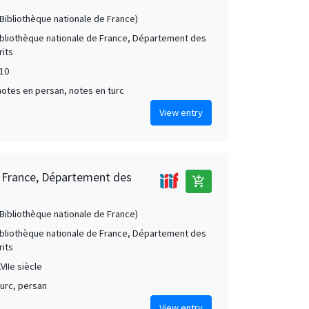
 (Bibliothèque nationale de France)
Bibliothèque nationale de France, Département des
its
10
notes en persan, notes en turc
View entry
e France, Département des
add_shopping_cart
 (Bibliothèque nationale de France)
Bibliothèque nationale de France, Département des
its
VIIe siècle
turc, persan
View entry