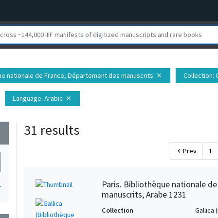
èque nationale de France, Département des manuscrits
Collection
:
close
Language
: Arabic
close
31 results
wn
Prev
1
chevron_left
Paris. Bibliothèque nationale d
1
manuscrits, Arabe 1231
Collection
Gallica