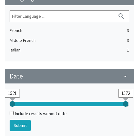
search
French
3
Middle French
3
Italian
1
Date
arrow_drop_down
Include results without date