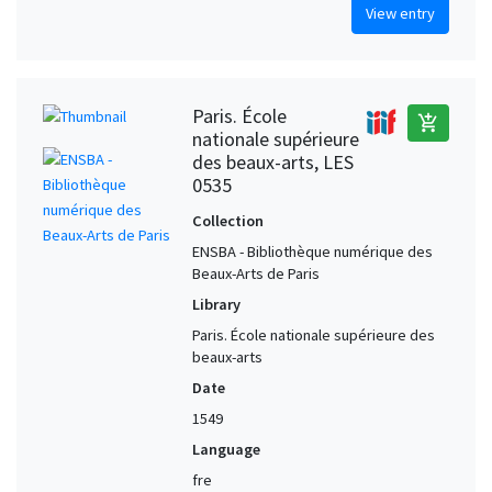
View entry
Paris. École
add_shopping_cart
nationale supérieure
des beaux-arts, LES
0535
Collection
ENSBA - Bibliothèque numérique des
Beaux-Arts de Paris
Library
Paris. École nationale supérieure des
beaux-arts
Date
1549
Language
fre