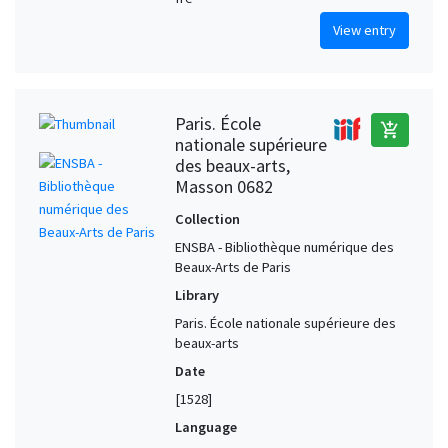
View entry
Paris. École
add_shopping_cart
nationale supérieure
des beaux-arts,
Masson 0682
Collection
ENSBA - Bibliothèque numérique des
Beaux-Arts de Paris
Library
Paris. École nationale supérieure des
beaux-arts
Date
[1528]
Language