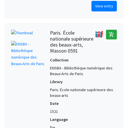
View entry
Paris. École
add_shopping_cart
nationale supérieure
des beaux-arts,
Masson 0591
Collection
ENSBA - Bibliothèque numérique des
Beaux-Arts de Paris
Library
Paris. École nationale supérieure des
beaux-arts
Date
1521
Language
fre