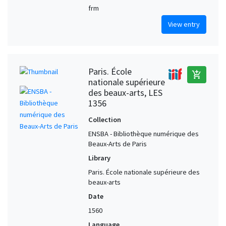
frm
View entry
Paris. École
add_shopping_cart
nationale supérieure
des beaux-arts, LES
1356
Collection
ENSBA - Bibliothèque numérique des
Beaux-Arts de Paris
Library
Paris. École nationale supérieure des
beaux-arts
Date
1560
Language