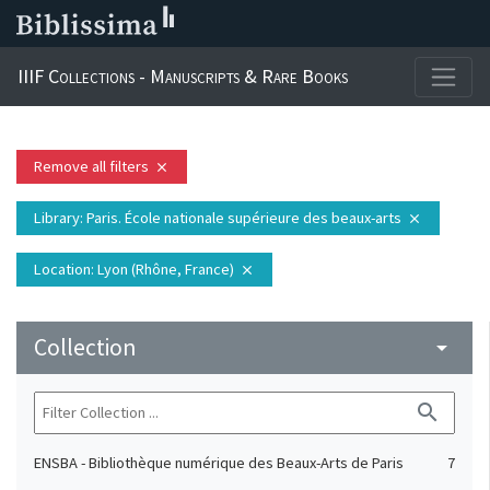
IIIF Collections - Manuscripts & Rare Books
Remove all filters
close
Library
: Paris. École nationale supérieure des beaux-arts
close
Location
: Lyon (Rhône, France)
close
Collection
arrow_drop_down
search
ENSBA - Bibliothèque numérique des Beaux-Arts de Paris
7