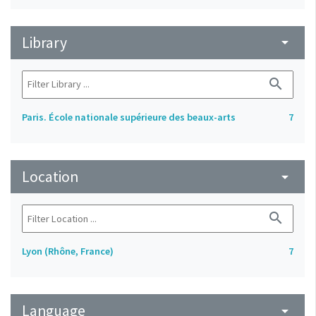
Library
arrow_drop_down
search
Paris. École nationale supérieure des beaux-arts
7
Location
arrow_drop_down
search
Lyon (Rhône, France)
7
Language
arrow_drop_down