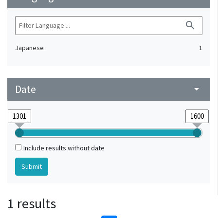
search
Japanese
1
Date
arrow_drop_down
Include results without date
1 results