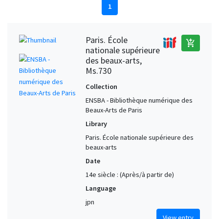
1
Paris. École
add_shopping_cart
nationale supérieure
des beaux-arts,
Ms.730
Collection
ENSBA - Bibliothèque numérique des
Beaux-Arts de Paris
Library
Paris. École nationale supérieure des
beaux-arts
Date
14e siècle : (Après/à partir de)
Language
jpn
View entry