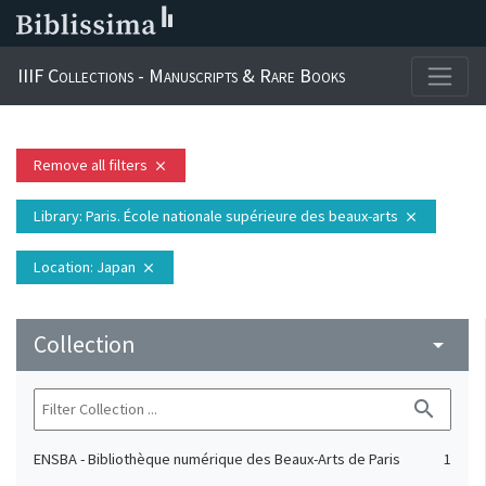
IIIF Collections - Manuscripts & Rare Books
Remove all filters
close
Library
: Paris. École nationale supérieure des beaux-arts
close
Location
: Japan
close
Collection
arrow_drop_down
search
ENSBA - Bibliothèque numérique des Beaux-Arts de Paris
1