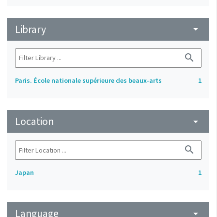
Library
arrow_drop_down
search
Paris. École nationale supérieure des beaux-arts
1
Location
arrow_drop_down
search
Japan
1
Language
arrow_drop_down