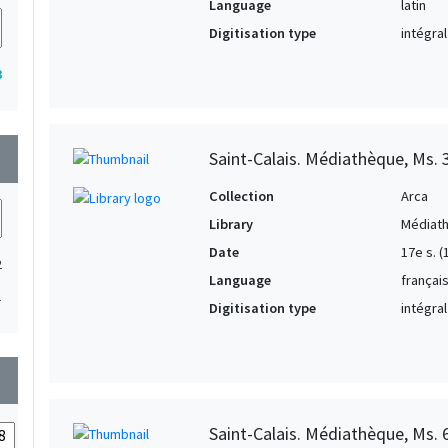
Language
latin
Digitisation type
intégral
3
Saint-Calais. Médiathèque, Ms. 
wn
Collection
Arca
Library
Médiath
Date
17e s. 
2
Language
françai
1
Digitisation type
intégral
wn
Saint-Calais. Médiathèque, Ms. 