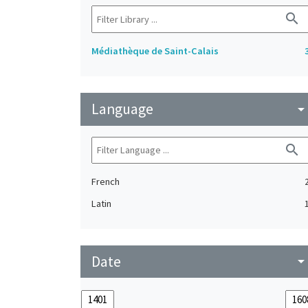
search
Médiathèque de Saint-Calais
Language
arrow_drop_do
search
French
Latin
Date
arrow_drop_do