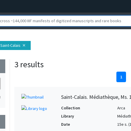
Saint-Calais
close
3 results
wn
1
Saint-Calais. Médiathèque, Ms. 
3
Collection
Arca
Library
Médiath
wn
Date
15e s. (