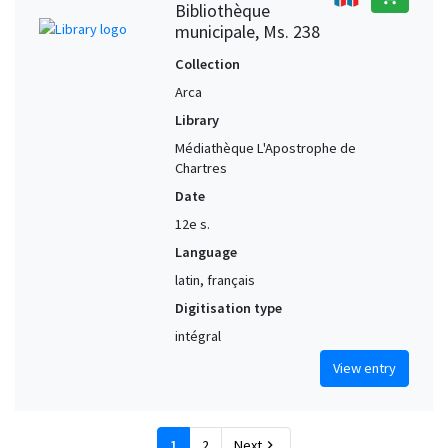
Bibliothèque
municipale, Ms. 238
Collection
Arca
Library
Médiathèque L'Apostrophe de
Chartres
Date
12e s.
Language
latin, français
Digitisation type
intégral
View entry
1
2
Next
chevron_right