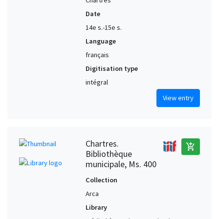
Chartres
Date
14e s.-15e s.
Language
français
Digitisation type
intégral
View entry
Chartres.
add_shopping_cart
Bibliothèque
municipale, Ms. 400
Collection
Arca
Library