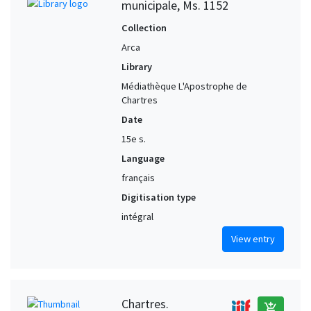
municipale, Ms. 1152
Collection
Arca
Library
Médiathèque L'Apostrophe de
Chartres
Date
15e s.
Language
français
Digitisation type
intégral
View entry
Chartres.
add_shopping_cart