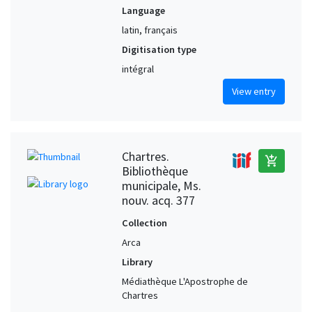
Language
latin, français
Digitisation type
intégral
View entry
Chartres.
add_shopping_cart
Bibliothèque
municipale, Ms.
nouv. acq. 377
Collection
Arca
Library
Médiathèque L'Apostrophe de
Chartres