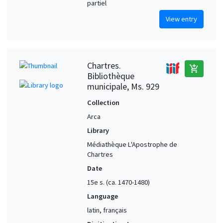
partiel
View entry
Chartres.
add_shopping_cart
Bibliothèque
municipale, Ms. 929
Collection
Arca
Library
Médiathèque L'Apostrophe de
Chartres
Date
15e s. (ca. 1470-1480)
Language
latin, français