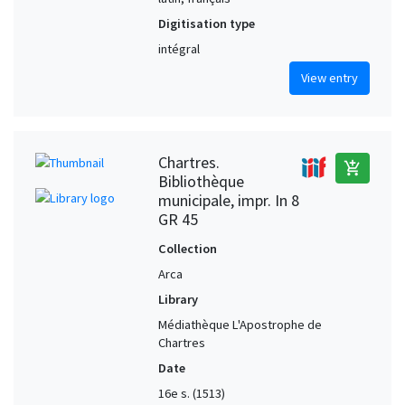
Digitisation type
intégral
View entry
Chartres.
add_shopping_cart
Bibliothèque
municipale, impr. In 8
GR 45
Collection
Arca
Library
Médiathèque L'Apostrophe de
Chartres
Date
16e s. (1513)