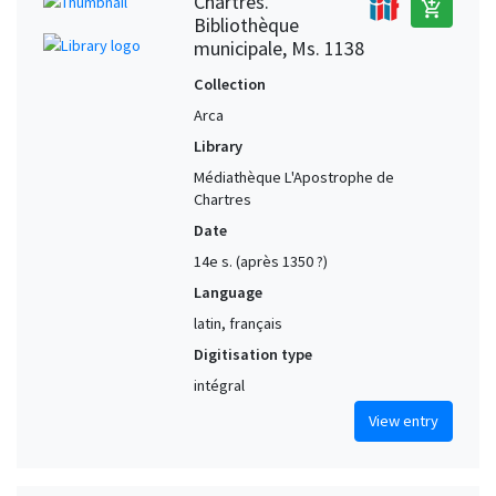
Chartres.
add_shopping_cart
Bibliothèque
municipale, Ms. 1138
Collection
Arca
Library
Médiathèque L'Apostrophe de
Chartres
Date
14e s. (après 1350 ?)
Language
latin, français
Digitisation type
intégral
View entry