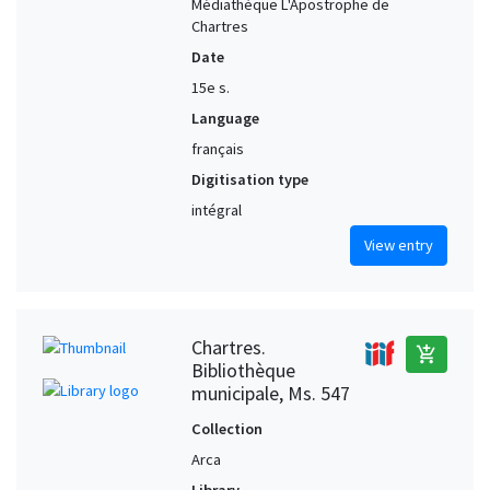
Médiathèque L'Apostrophe de
Chartres
Date
15e s.
Language
français
Digitisation type
intégral
View entry
Chartres.
add_shopping_cart
Bibliothèque
municipale, Ms. 547
Collection
Arca