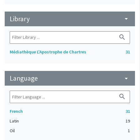
Library
arrow_drop_down
search
Médiathèque L'Apostrophe de Chartres
31
Language
arrow_drop_down
search
French
31
Latin
19
Oïl
1