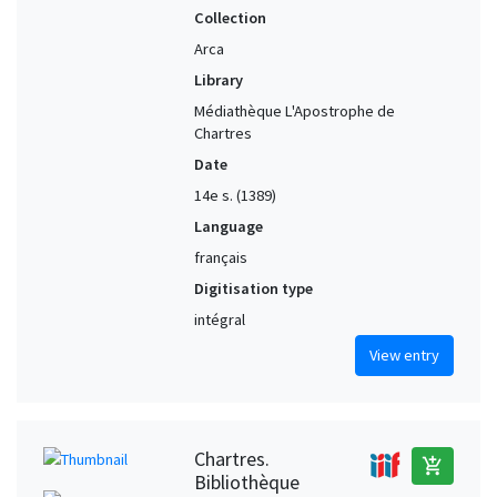
Collection
Arca
Library
Médiathèque L'Apostrophe de
Chartres
Date
14e s. (1389)
Language
français
Digitisation type
intégral
View entry
Chartres.
add_shopping_cart
Bibliothèque