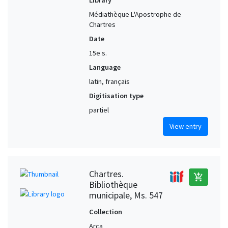
Library
Médiathèque L'Apostrophe de
Chartres
Date
15e s.
Language
latin, français
Digitisation type
partiel
View entry
Chartres.
add_shopping_cart
Bibliothèque
municipale, Ms. 547
Collection
Arca