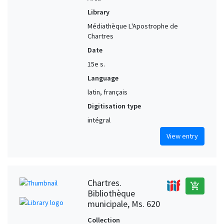
Library
Médiathèque L'Apostrophe de
Chartres
Date
15e s.
Language
latin, français
Digitisation type
intégral
View entry
Chartres.
add_shopping_cart
Bibliothèque
municipale, Ms. 620
Collection