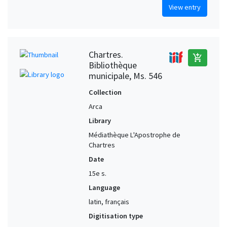
View entry
Chartres.
add_shopping_cart
Bibliothèque
municipale, Ms. 546
Collection
Arca
Library
Médiathèque L'Apostrophe de
Chartres
Date
15e s.
Language
latin, français
Digitisation type