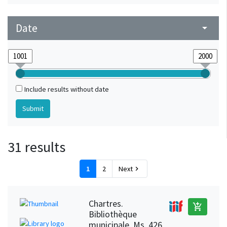
Date
arrow_drop_down
Include results without date
31 results
1
2
Next
chevron_right
Chartres.
add_shopping_cart
Bibliothèque
municipale, Ms. 426