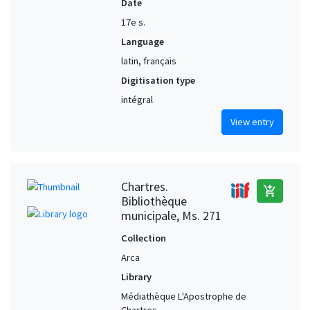
Date
17e s.
Language
latin, français
Digitisation type
intégral
View entry
Chartres.
add_shopping_cart
Bibliothèque
municipale, Ms. 271
Collection
Arca
Library
Médiathèque L'Apostrophe de