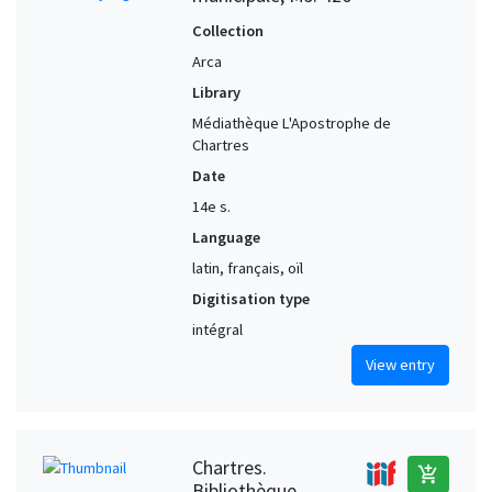
Collection
Arca
Library
Médiathèque L'Apostrophe de
Chartres
Date
14e s.
Language
latin, français, oïl
Digitisation type
intégral
View entry
Chartres.
add_shopping_cart
Bibliothèque