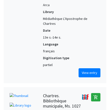
Arca
Library
Médiathèque L'Apostrophe de
Chartres
Date
13e s.-14e s.
Language
français
Digitisation type
partiel
View entry
Chartres.
add_shopping_cart
Bibliothèque
municipale, Ms. 1027