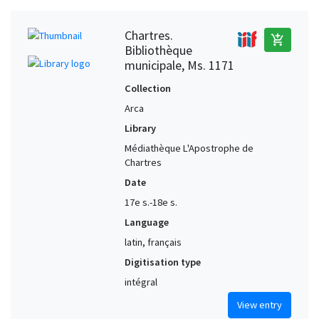
Chartres.
add_shopping_cart
Bibliothèque
municipale, Ms. 1171
Collection
Arca
Library
Médiathèque L'Apostrophe de
Chartres
Date
17e s.-18e s.
Language
latin, français
Digitisation type
intégral
View entry