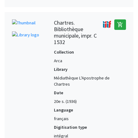
Chartres.
add_shopping_cart
Bibliothèque
municipale, impr. C
1532
Collection
Arca
Library
Médiathèque L'Apostrophe de
Chartres
Date
20e s. (1936)
Language
français
Digitisation type
intégral