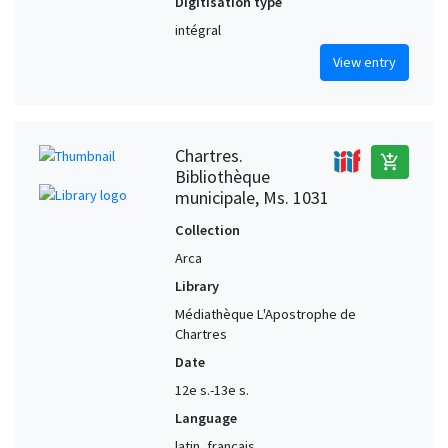
Digitisation type
intégral
View entry
Chartres.
add_shopping_cart
Bibliothèque
municipale, Ms. 1031
Collection
Arca
Library
Médiathèque L'Apostrophe de
Chartres
Date
12e s.-13e s.
Language
latin, français