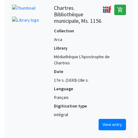
Chartres.
add_shopping_cart
Bibliothèque
municipale, Ms. 1156
Collection
Arca
Library
Médiathèque L'Apostrophe de
Chartres
Date
17e s. (1630)-18e s.
Language
français
Digitisation type
intégral
View entry