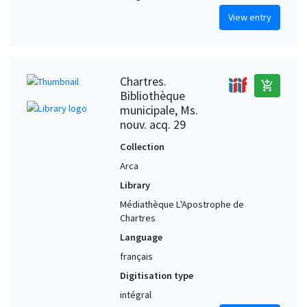
View entry
Chartres.
add_shopping_cart
Bibliothèque
municipale, Ms.
nouv. acq. 29
Collection
Arca
Library
Médiathèque L'Apostrophe de
Chartres
Language
français
Digitisation type
intégral