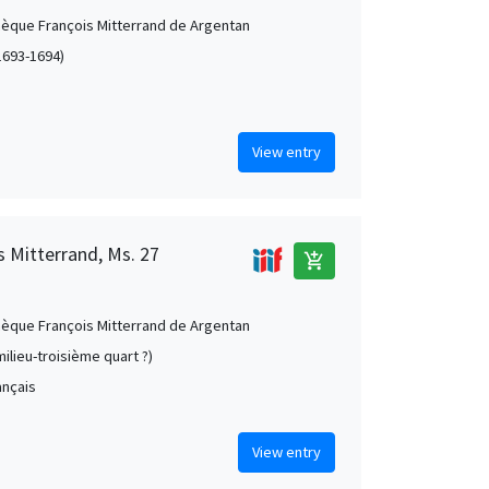
èque François Mitterrand de Argentan
(1693-1694)
s
View entry
 Mitterrand, Ms. 27
add_shopping_cart
èque François Mitterrand de Argentan
milieu-troisième quart ?)
rançais
View entry