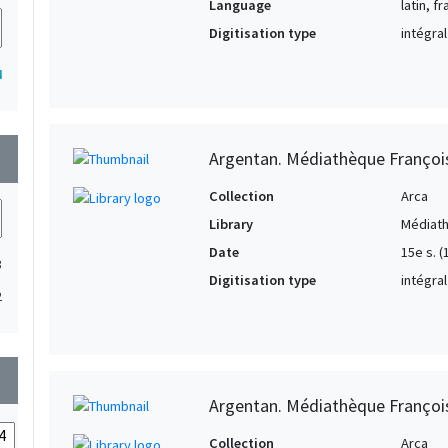
Language
latin, f
Digitisation type
intégral
4
Argentan. Médiathèque François
wn
Collection
Arca
Library
Médiath
Date
15e s. (
3
Digitisation type
intégral
2
wn
Argentan. Médiathèque François
Collection
Arca