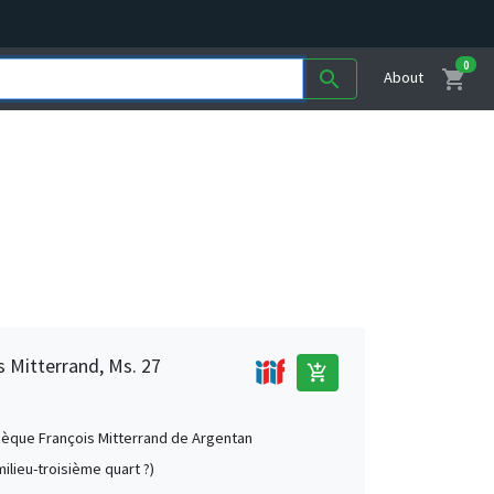
0
shopping_cart
search
About
 Mitterrand, Ms. 27
add_shopping_cart
èque François Mitterrand de Argentan
milieu-troisième quart ?)