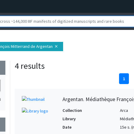
ançois Mitterrand de Argentan
close
4 results
wn
1
Argentan. Médiathèque François
4
Collection
Arca
Library
Médiath
wn
Date
15e s. (