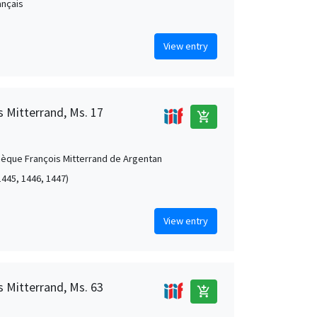
rançais
View entry
 Mitterrand, Ms. 17
add_shopping_cart
èque François Mitterrand de Argentan
1445, 1446, 1447)
View entry
 Mitterrand, Ms. 63
add_shopping_cart