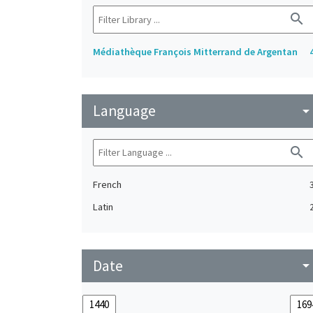
search
Médiathèque François Mitterrand de Argentan
Language
arrow_drop_do
search
French
Latin
Date
arrow_drop_do