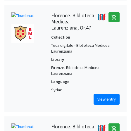
Florence. Biblioteca
add_shopping_cart
Medicea
Laurenziana, Or.47
Collection
Teca digitale - Biblioteca Medicea
Laurenziana
Library
Firenze. Biblioteca Medicea
Laurenziana
Language
Syriac
View entry
Florence. Biblioteca
add_shopping_cart