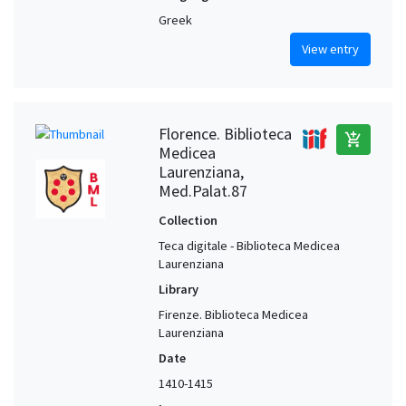
Greek
View entry
Florence. Biblioteca
add_shopping_cart
Medicea
Laurenziana,
Med.Palat.87
Collection
Teca digitale - Biblioteca Medicea
Laurenziana
Library
Firenze. Biblioteca Medicea
Laurenziana
Date
1410-1415