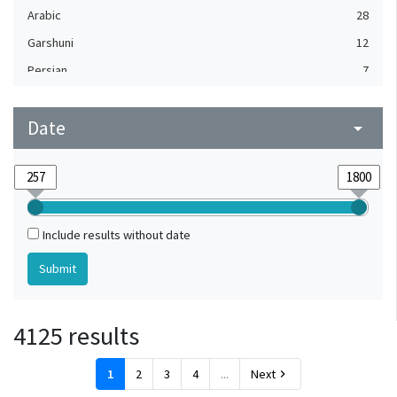
Arabic
28
Garshuni
12
Persian
7
Turkish
7
Date
Armenian
arrow_drop_down
6
Spanish
4
Church Slavonic
1
Coptic
1
Include results without date
Slavic
1
4125 results
1
2
3
4
...
Next
chevron_right