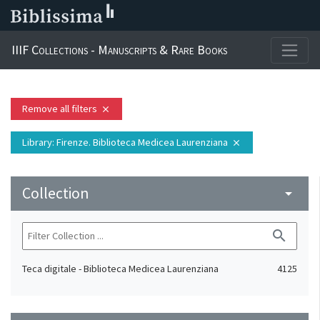
IIIF Collections - Manuscripts & Rare Books
Remove all filters
close
Library
: Firenze. Biblioteca Medicea Laurenziana
close
Collection
arrow_drop_down
search
Teca digitale - Biblioteca Medicea Laurenziana
4125