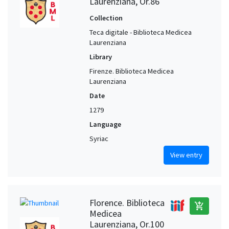
Laurenziana, Or.86
Collection
Teca digitale - Biblioteca Medicea
Laurenziana
Library
Firenze. Biblioteca Medicea
Laurenziana
Date
1279
Language
Syriac
View entry
Florence. Biblioteca
add_shopping_cart
Medicea
Laurenziana, Or.100