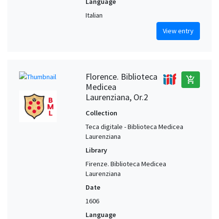
Language
Italian
View entry
Florence. Biblioteca
add_shopping_cart
Medicea
Laurenziana, Or.2
Collection
Teca digitale - Biblioteca Medicea
Laurenziana
Library
Firenze. Biblioteca Medicea
Laurenziana
Date
1606
Language