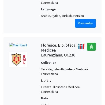
Laurenziana
Language
Arabic, Syriac, Turkish, Persian
View entry
Florence. Biblioteca
add_shopping_cart
Medicea
Laurenziana, Or.230
Collection
Teca digitale - Biblioteca Medicea
Laurenziana
Library
Firenze. Biblioteca Medicea
Laurenziana
Date
1277