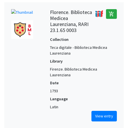
Florence. Biblioteca
add_shopping_cart
Medicea
Laurenziana, RARI
23.1.65 0003
Collection
Teca digitale - Biblioteca Medicea
Laurenziana
Library
Firenze. Biblioteca Medicea
Laurenziana
Date
1793
Language
Latin
View entry