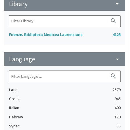
Library
arrow_drop_down
search
Firenze. Biblioteca Medicea Laurenziana
4125
Language
arrow_drop_down
search
Latin
2579
Greek
945
Italian
400
Hebrew
129
Syriac
55