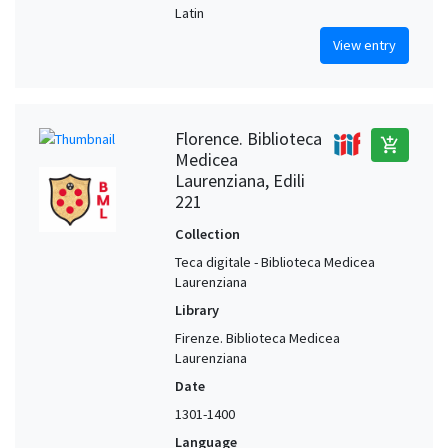
Latin
View entry
Florence. Biblioteca
add_shopping_cart
Medicea
Laurenziana, Edili
221
Collection
Teca digitale - Biblioteca Medicea
Laurenziana
Library
Firenze. Biblioteca Medicea
Laurenziana
Date
1301-1400
Language