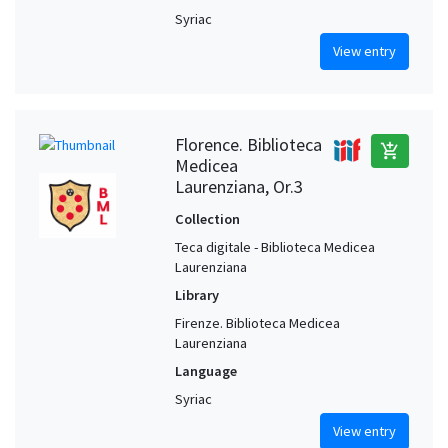
Syriac
View entry
Florence. Biblioteca
add_shopping_cart
Medicea
Laurenziana, Or.3
Collection
Teca digitale - Biblioteca Medicea
Laurenziana
Library
Firenze. Biblioteca Medicea
Laurenziana
Language
Syriac
View entry