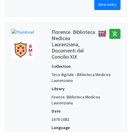
View entry
Florence. Biblioteca
add_shopping_cart
Medicea
Laurenziana,
Documenti del
Concilio XIX
Collection
Teca digitale - Biblioteca Medicea
Laurenziana
Library
Firenze. Biblioteca Medicea
Laurenziana
Date
1676-1682
Language