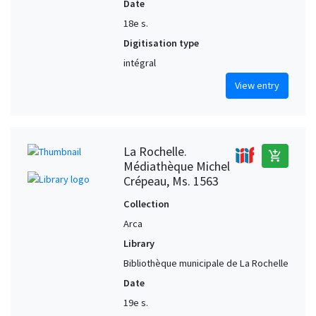
Date
18e s.
Digitisation type
intégral
View entry
La Rochelle.
add_shopping_cart
Médiathèque Michel
Crépeau, Ms. 1563
Collection
Arca
Library
Bibliothèque municipale de La Rochelle
Date
19e s.