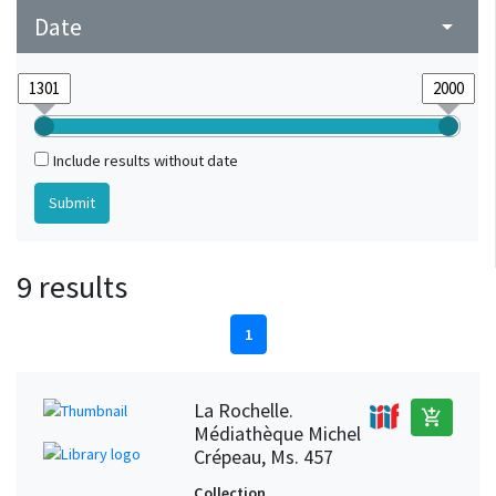
Date
arrow_drop_down
Include results without date
9 results
1
La Rochelle.
add_shopping_cart
Médiathèque Michel
Crépeau, Ms. 457
Collection