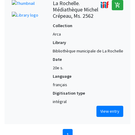
La Rochelle.
add_shopping_cart
Médiathèque Michel
Crépeau, Ms. 2562
Collection
Arca
Library
Bibliothèque municipale de La Rochelle
Date
20e s.
Language
français
Digitisation type
intégral
View entry
1