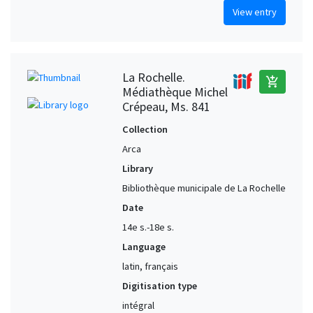
View entry
La Rochelle.
add_shopping_cart
Médiathèque Michel
Crépeau, Ms. 841
Collection
Arca
Library
Bibliothèque municipale de La Rochelle
Date
14e s.-18e s.
Language
latin, français
Digitisation type
intégral