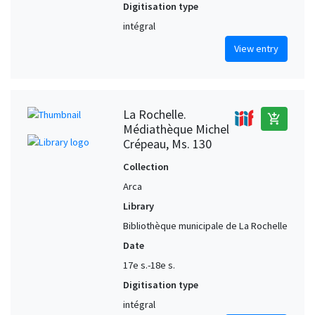
Digitisation type
intégral
View entry
La Rochelle.
add_shopping_cart
Médiathèque Michel
Crépeau, Ms. 130
Collection
Arca
Library
Bibliothèque municipale de La Rochelle
Date
17e s.-18e s.
Digitisation type
intégral