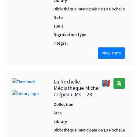
Library
Bibliothèque municipale de La Rochelle
Date
18e s.
Digitisation type
intégral
View entry
La Rochelle.
add_shopping_cart
Médiathèque Michel
Crépeau, Ms. 128
Collection
Arca
Library
Bibliothèque municipale de La Rochelle