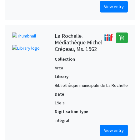
View entry
La Rochelle.
add_shopping_cart
Médiathèque Michel
Crépeau, Ms. 1562
Collection
Arca
Library
Bibliothèque municipale de La Rochelle
Date
19e s.
Digitisation type
intégral
View entry