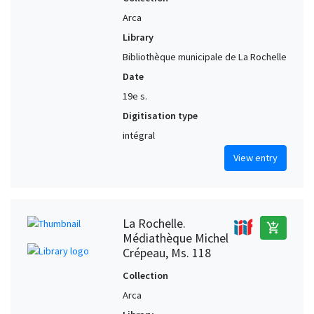
Arca
Library
Bibliothèque municipale de La Rochelle
Date
19e s.
Digitisation type
intégral
View entry
La Rochelle.
add_shopping_cart
Médiathèque Michel
Crépeau, Ms. 118
Collection
Arca