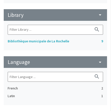
Library
arrow_drop_down
search
Bibliothèque municipale de La Rochelle
9
Language
arrow_drop_down
search
French
2
Latin
1