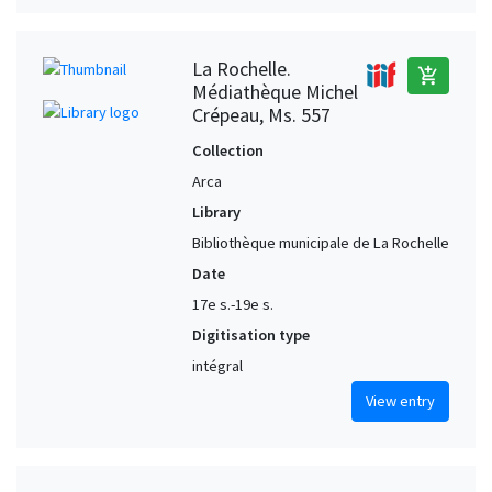
La Rochelle.
add_shopping_cart
Médiathèque Michel
Crépeau, Ms. 557
Collection
Arca
Library
Bibliothèque municipale de La Rochelle
Date
17e s.-19e s.
Digitisation type
intégral
View entry