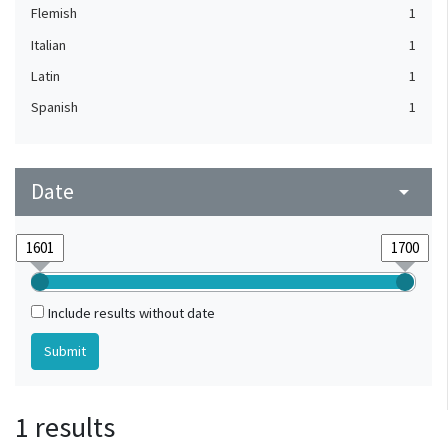
Flemish
1
Italian
1
Latin
1
Spanish
1
Date
arrow_drop_down
Include results without date
1 results