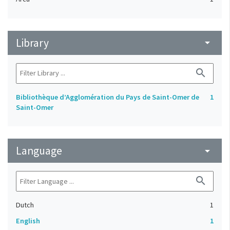
Library
arrow_drop_down
search
Bibliothèque d’Agglomération du Pays de Saint-Omer de
1
Saint-Omer
Language
arrow_drop_down
search
Dutch
1
English
1