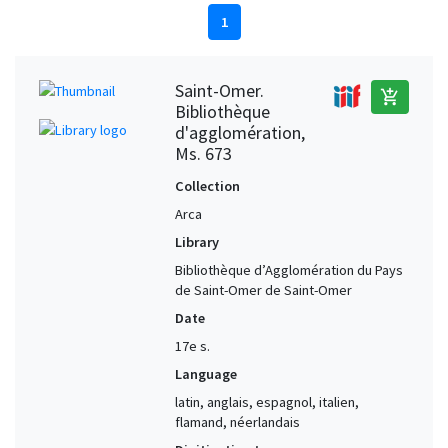
1
Saint-Omer.
add_shopping_cart
Bibliothèque
d'agglomération,
Ms. 673
Collection
Arca
Library
Bibliothèque d’Agglomération du Pays
de Saint-Omer de Saint-Omer
Date
17e s.
Language
latin, anglais, espagnol, italien,
flamand, néerlandais