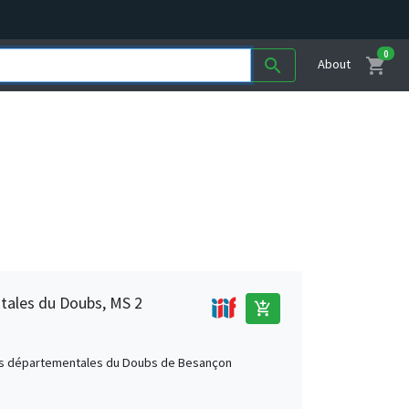
0
shopping_cart
search
About
tales du Doubs, MS 2
add_shopping_cart
s départementales du Doubs de Besançon