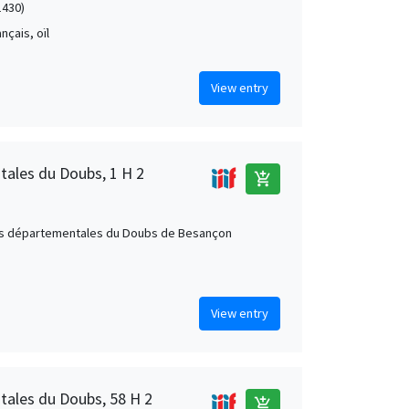
1430)
ançais, oïl
View entry
ales du Doubs, 1 H 2
add_shopping_cart
s départementales du Doubs de Besançon
View entry
ales du Doubs, 58 H 2
add_shopping_cart