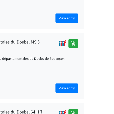
View entry
tales du Doubs, MS 3
add_shopping_cart
s départementales du Doubs de Besançon
View entry
ales du Doubs, 64 H 7
add_shopping_cart