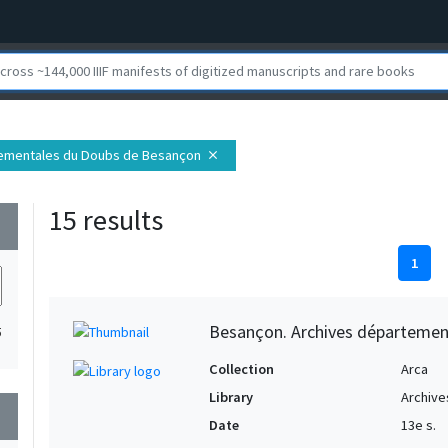
tementales du Doubs de Besançon
close
15 results
wn
1
Besançon. Archives départemen
5
Collection
Arca
Library
Archive
wn
Date
13e s.