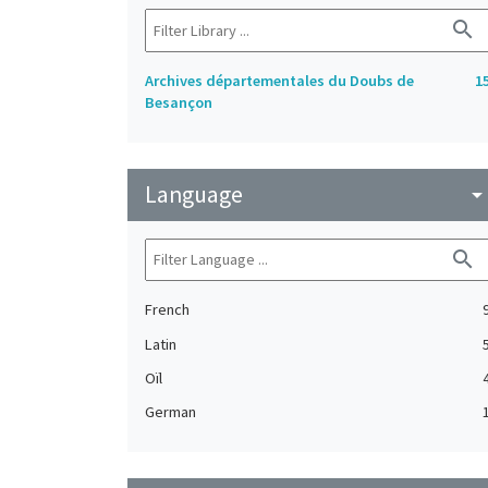
search
Archives départementales du Doubs de
1
Besançon
Language
arrow_drop_do
search
French
Latin
Oïl
German