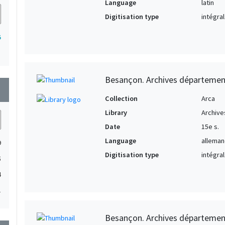
Language
latin
Digitisation type
intégral
5
Besançon. Archives départemen
wn
Collection
Arca
Library
Archive
Date
15e s.
Language
allema
9
Digitisation type
intégral
5
4
1
Besançon. Archives départemen