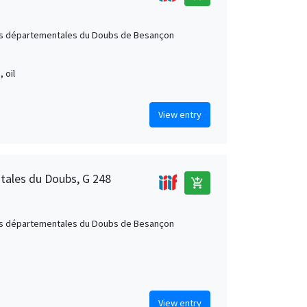
s départementales du Doubs de Besançon
, oïl
View entry
tales du Doubs, G 248
add_shopping_cart
s départementales du Doubs de Besançon
s
View entry