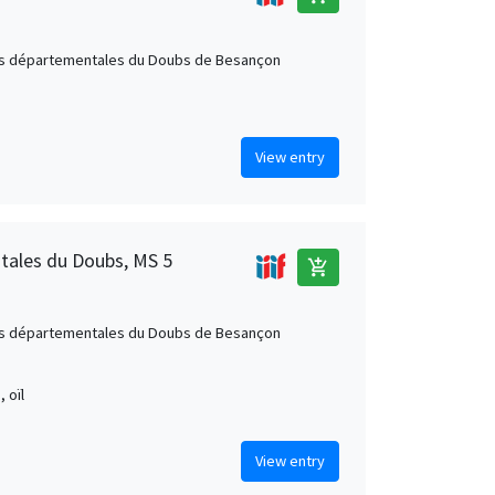
s départementales du Doubs de Besançon
View entry
tales du Doubs, MS 5
add_shopping_cart
s départementales du Doubs de Besançon
, oïl
View entry