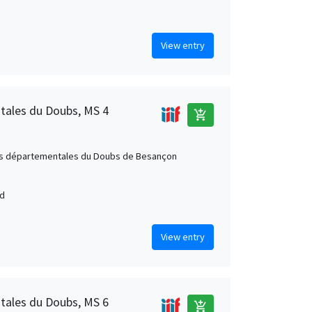
View entry
tales du Doubs, MS 4
add_shopping_cart
s départementales du Doubs de Besançon
nd
View entry
tales du Doubs, MS 6
add_shopping_cart