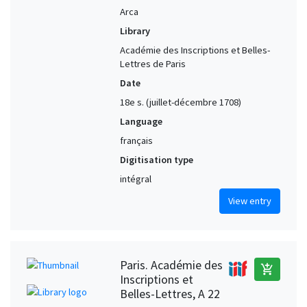
Arca
Library
Académie des Inscriptions et Belles-
Lettres de Paris
Date
18e s. (juillet-décembre 1708)
Language
français
Digitisation type
intégral
View entry
Paris. Académie des
add_shopping_cart
Inscriptions et
Belles-Lettres, A 22