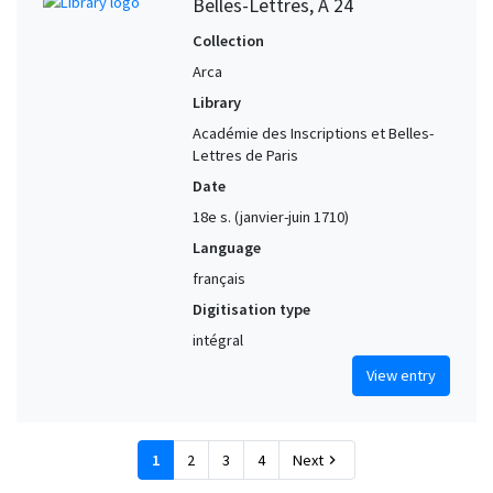
Belles-Lettres, A 24
Collection
Arca
Library
Académie des Inscriptions et Belles-
Lettres de Paris
Date
18e s. (janvier-juin 1710)
Language
français
Digitisation type
intégral
View entry
1
2
3
4
Next
chevron_right