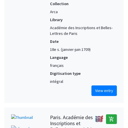
Collection
Arca
Library
Académie des Inscriptions et Belles-
Lettres de Paris
Date
18e s. (janvier-juin 1709)
Language
français
Digitisation type
intégral
View entry
Paris. Académie des
add_shopping_cart
Inscriptions et