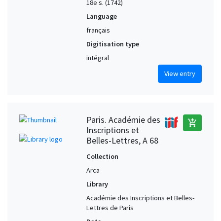
18e s. (1742)
Language
français
Digitisation type
intégral
View entry
Paris. Académie des
add_shopping_cart
Inscriptions et
Belles-Lettres, A 68
Collection
Arca
Library
Académie des Inscriptions et Belles-
Lettres de Paris