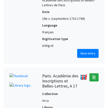
Académie des Inscriptions et Belles-
Lettres de Paris
Date
18e s. (septembre 1733-1740)
Language
français
Digitisation type
intégral
View entry
Paris. Académie des
add_shopping_cart
Inscriptions et
Belles-Lettres, A 17
Collection
Arca
Library