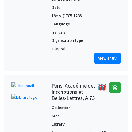
Date
18e s. (1785-1786)
Language
français
Digitisation type
intégral
View entry
Paris. Académie des
add_shopping_cart
Inscriptions et
Belles-Lettres, A 75
Collection
Arca
Library