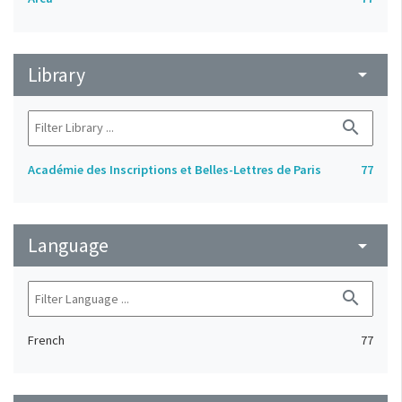
Library
arrow_drop_down
search
Académie des Inscriptions et Belles-Lettres de Paris
77
Language
arrow_drop_down
search
French
77