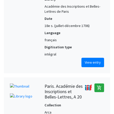
Académie des Inscriptions et Belles-
Lettres de Paris
Date
18e s. (juillet-décembre 1706)
Language
français
Digitisation type
intégral
View entry
Paris. Académie des
add_shopping_cart
Inscriptions et
Belles-Lettres, A 20
Collection
Arca