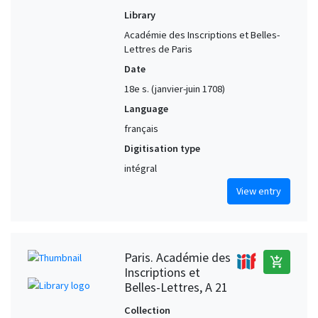
Library
Académie des Inscriptions et Belles-
Lettres de Paris
Date
18e s. (janvier-juin 1708)
Language
français
Digitisation type
intégral
View entry
Paris. Académie des
add_shopping_cart
Inscriptions et
Belles-Lettres, A 21
Collection