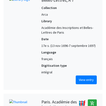
Belles-Lettres, A 7
Collection
Arca
Library
Académie des Inscriptions et Belles-
Lettres de Paris
Date
17e s. (13 nov 1696-7 septembre 1697)
Language
français
Digitisation type
intégral
View entry
Paris. Académie des
add_shopping_cart