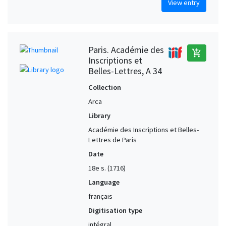
View entry
Paris. Académie des
add_shopping_cart
Inscriptions et
Belles-Lettres, A 34
Collection
Arca
Library
Académie des Inscriptions et Belles-
Lettres de Paris
Date
18e s. (1716)
Language
français
Digitisation type
intégral