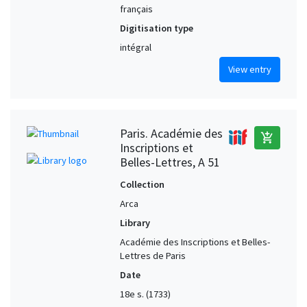
français
Digitisation type
intégral
View entry
Paris. Académie des
add_shopping_cart
Inscriptions et
Belles-Lettres, A 51
Collection
Arca
Library
Académie des Inscriptions et Belles-
Lettres de Paris
Date
18e s. (1733)