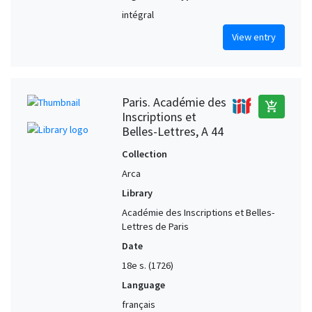
intégral
View entry
Paris. Académie des
add_shopping_cart
Inscriptions et
Belles-Lettres, A 44
Collection
Arca
Library
Académie des Inscriptions et Belles-
Lettres de Paris
Date
18e s. (1726)
Language
français