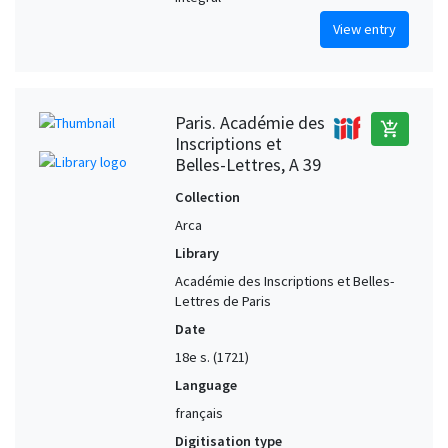
View entry
Paris. Académie des
add_shopping_cart
Inscriptions et
Belles-Lettres, A 39
Collection
Arca
Library
Académie des Inscriptions et Belles-
Lettres de Paris
Date
18e s. (1721)
Language
français
Digitisation type