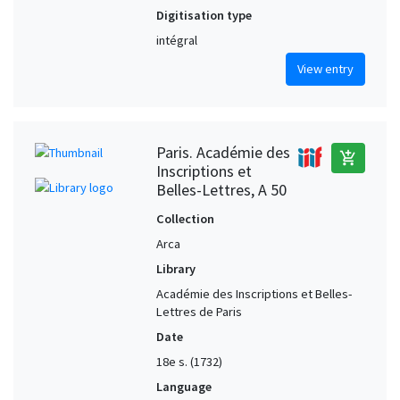
Digitisation type
intégral
View entry
Paris. Académie des
add_shopping_cart
Inscriptions et
Belles-Lettres, A 50
Collection
Arca
Library
Académie des Inscriptions et Belles-
Lettres de Paris
Date
18e s. (1732)
Language