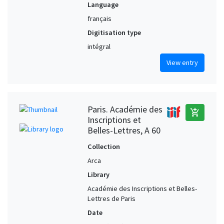
Language
français
Digitisation type
intégral
View entry
Paris. Académie des
add_shopping_cart
Inscriptions et
Belles-Lettres, A 60
Collection
Arca
Library
Académie des Inscriptions et Belles-
Lettres de Paris
Date