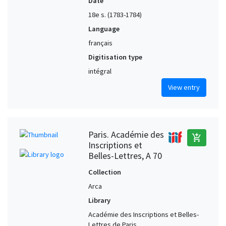
Date
18e s. (1783-1784)
Language
français
Digitisation type
intégral
View entry
Paris. Académie des
add_shopping_cart
Inscriptions et
Belles-Lettres, A 70
Collection
Arca
Library
Académie des Inscriptions et Belles-
Lettres de Paris