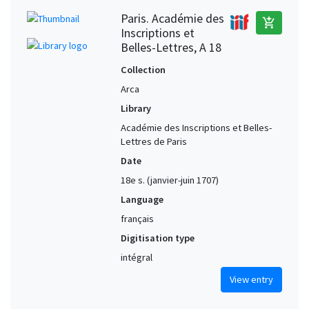
Paris. Académie des
add_shopping_cart
Inscriptions et
Belles-Lettres, A 18
Collection
Arca
Library
Académie des Inscriptions et Belles-
Lettres de Paris
Date
18e s. (janvier-juin 1707)
Language
français
Digitisation type
intégral
View entry