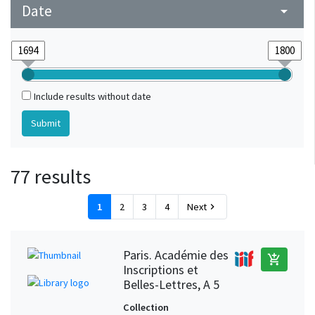
Date
arrow_drop_down
Include results without date
77 results
1
2
3
4
Next
chevron_right
Paris. Académie des
add_shopping_cart
Inscriptions et
Belles-Lettres, A 5
Collection