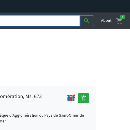
0
shopping_cart
search
About
lomération, Ms. 673
add_shopping_cart
hèque d’Agglomération du Pays de Saint-Omer de
Omer