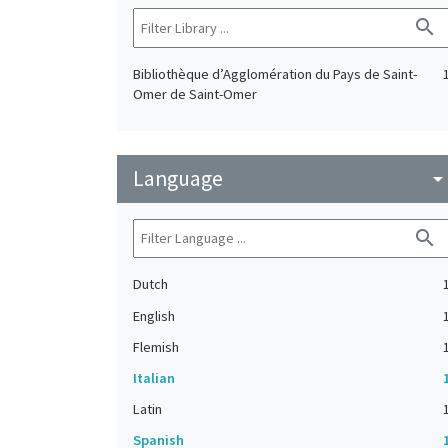
search
Bibliothèque d’Agglomération du Pays de Saint-
Omer de Saint-Omer
Language
arrow_drop_do
search
Dutch
English
Flemish
Italian
Latin
Spanish