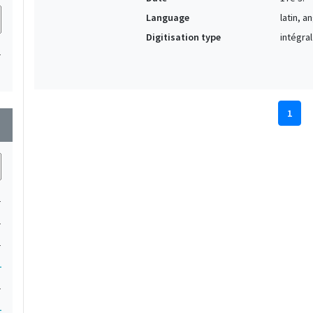
Language
latin, a
Digitisation type
intégral
1
1
wn
1
1
1
1
1
1