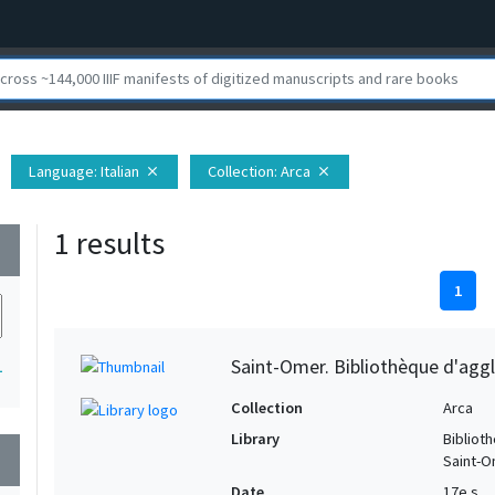
Language
: Italian
Collection
: Arca
close
close
1 results
wn
1
Saint-Omer. Bibliothèque d'agg
1
Collection
Arca
Library
Bibliot
wn
Saint-
Date
17e s.