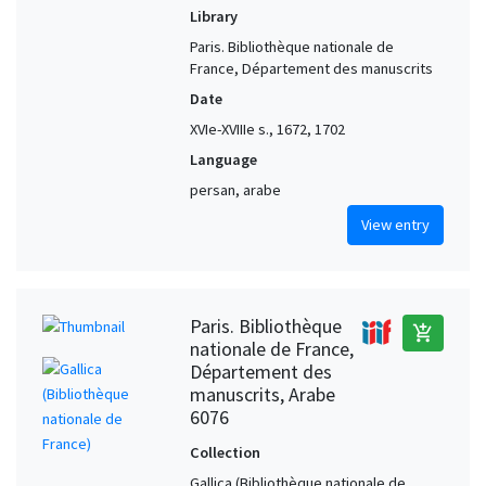
Library
Paris. Bibliothèque nationale de
France, Département des manuscrits
Date
XVIe-XVIIIe s., 1672, 1702
Language
persan, arabe
View entry
Paris. Bibliothèque
add_shopping_cart
nationale de France,
Département des
manuscrits, Arabe
6076
Collection
Gallica (Bibliothèque nationale de