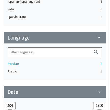
Ispahan (Ispahan, Iran)
2
India
1
Qazvin (Iran)
1
Language
arrow_drop_down
search
Persian
4
Arabic
1
Date
arrow_drop_down