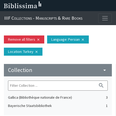
IIIF Collections - Manuscripts & Rare Books
Remove all filters
Language
: Persian
close
close
Location
: Turkey
close
Collection
arrow_drop_down
search
Gallica (Bibliothèque nationale de France)
3
Bayerische Staatsbibliothek
1