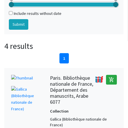
Include results without date
4 results
1
Paris. Bibliothèque
add_shopping_cart
nationale de France,
Département des
manuscrits, Arabe
6077
Collection
Gallica (Bibliothèque nationale de
France)