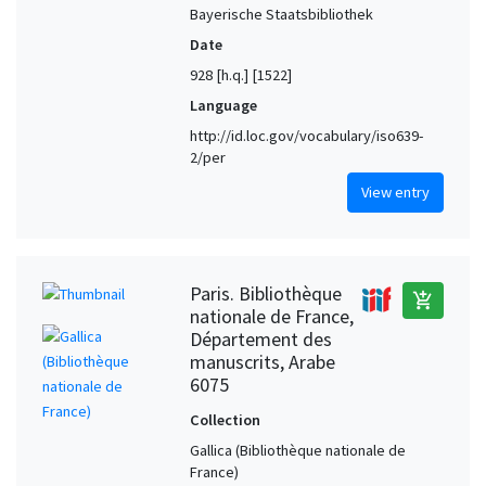
Bayerische Staatsbibliothek
Date
928 [h.q.] [1522]
Language
http://id.loc.gov/vocabulary/iso639-
2/per
View entry
Paris. Bibliothèque
add_shopping_cart
nationale de France,
Département des
manuscrits, Arabe
6075
Collection
Gallica (Bibliothèque nationale de
France)