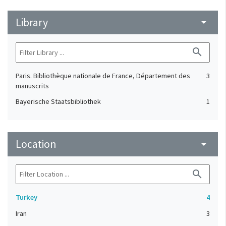
Library
arrow_drop_down
search
Paris. Bibliothèque nationale de France, Département des
3
manuscrits
Bayerische Staatsbibliothek
1
Location
arrow_drop_down
search
Turkey
4
Iran
3