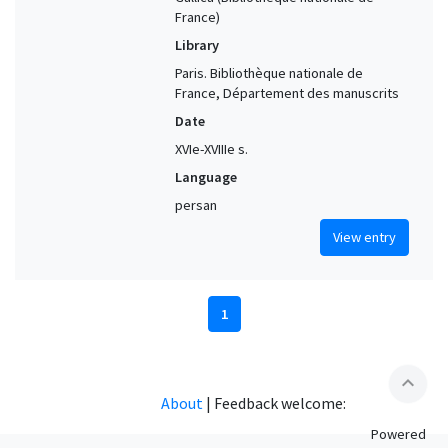
France)
Library
Paris. Bibliothèque nationale de
France, Département des manuscrits
Date
XVIe-XVIIIe s.
Language
persan
View entry
1
expand_less
About
|
Feedback welcome:
Powered