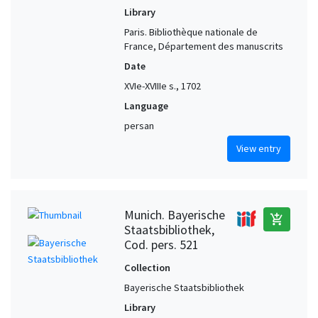
Library
Paris. Bibliothèque nationale de
France, Département des manuscrits
Date
XVIe-XVIIIe s., 1702
Language
persan
View entry
Munich. Bayerische
add_shopping_cart
Staatsbibliothek,
Cod. pers. 521
Collection
Bayerische Staatsbibliothek
Library