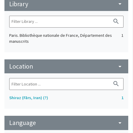
Library
arrow_drop_down
search
Paris. Bibliothèque nationale de France, Département des
1
manuscrits
Location
arrow_drop_down
search
Shiraz (Fārs, Iran) (?)
1
Language
arrow_drop_down