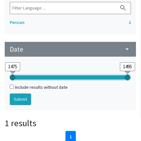
search
Persian
1
Date
arrow_drop_down
Include results without date
1 results
1