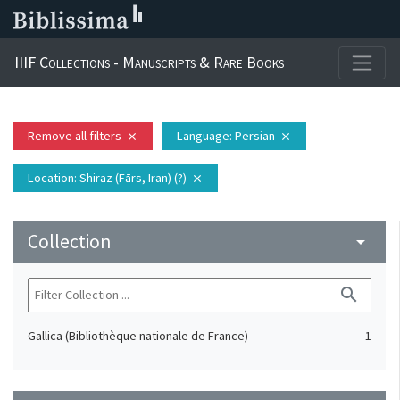
IIIF Collections - Manuscripts & Rare Books
Remove all filters
Language
: Persian
close
close
Location
: Shiraz (Fārs, Iran) (?)
close
Collection
arrow_drop_down
search
Gallica (Bibliothèque nationale de France)
1