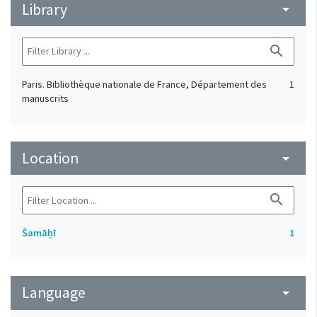
Library
arrow_drop_down
search
Paris. Bibliothèque nationale de France, Département des
1
manuscrits
Location
arrow_drop_down
search
Šamāẖī
1
Language
arrow_drop_down