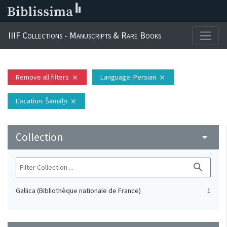
IIIF Collections - Manuscripts & Rare Books
Remove all filters
Language
: Persian
close
close
Location
: Šamāẖī
close
Collection
arrow_drop_down
search
Gallica (Bibliothèque nationale de France)
1