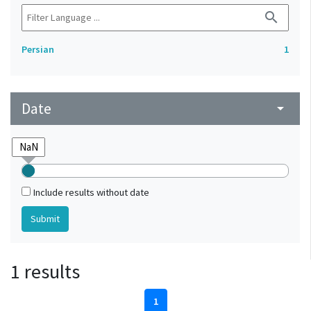
search
Persian
1
Date
arrow_drop_down
Include results without date
1 results
1