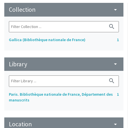
Collection
arrow_drop_down
search
Gallica (Bibliothèque nationale de France)
1
Library
arrow_drop_down
search
Paris. Bibliothèque nationale de France, Département des
1
manuscrits
Location
arrow_drop_down