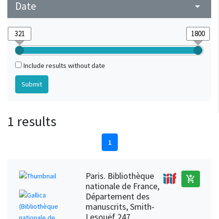
Date
arrow_drop_down
Include results without date
1 results
1
Paris. Bibliothèque
add_shopping_cart
nationale de France,
Département des
manuscrits, Smith-
Lesouëf 247