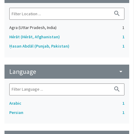
search
Agra (Uttar Pradesh, India)
1
Hérāt (Hérāt, Afghanistan)
1
Ḥasan Abdāl (Punjab, Pakistan)
1
Language
arrow_drop_down
search
Arabic
1
Persian
1