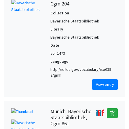
Cgm 204
Collection
Bayerische Staatsbibliothek
Library
Bayerische Staatsbibliothek
Date
vor 1473
Language
http://id.loc.gov/vocabulary/iso639-
2/gmh
View entry
Munich. Bayerische
add_shopping_cart
Staatsbibliothek,
Cgm 861