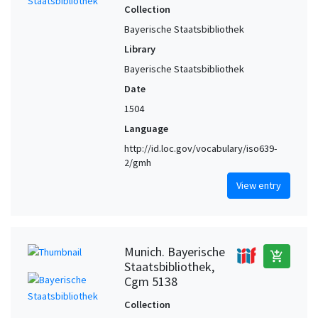
Collection
Bayerische Staatsbibliothek
Library
Bayerische Staatsbibliothek
Date
1504
Language
http://id.loc.gov/vocabulary/iso639-
2/gmh
View entry
Munich. Bayerische
add_shopping_cart
Staatsbibliothek,
Cgm 5138
Collection