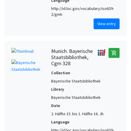
Language
http://id.loc.gov/vocabulary/iso639-
2/gmh
View entry
Munich. Bayerische
add_shopping_cart
Staatsbibliothek,
Cgm 328
Collection
Bayerische Staatsbibliothek
Library
Bayerische Staatsbibliothek
Date
2. Hälfte 15. bis 1. Hälfte 16. Jh
Language
http://id.loc.gov/vocabulary/iso639-