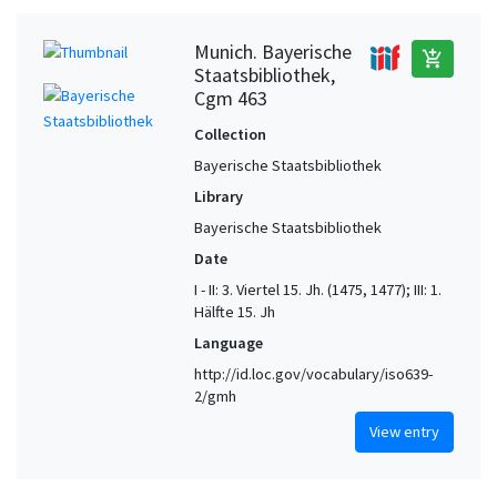
Munich. Bayerische
add_shopping_cart
Staatsbibliothek,
Cgm 463
Collection
Bayerische Staatsbibliothek
Library
Bayerische Staatsbibliothek
Date
I - II: 3. Viertel 15. Jh. (1475, 1477); III: 1.
Hälfte 15. Jh
Language
http://id.loc.gov/vocabulary/iso639-
2/gmh
View entry