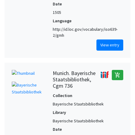
Date
1505
Language
http://id.loc.gov/vocabulary/iso639-
2/gmh
View entry
Munich. Bayerische
add_shopping_cart
Staatsbibliothek,
Cgm 736
Collection
Bayerische Staatsbibliothek
Library
Bayerische Staatsbibliothek
Date