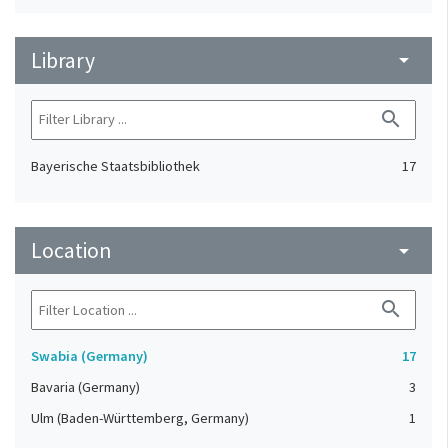
Library
arrow_drop_down
search
Bayerische Staatsbibliothek
17
Location
arrow_drop_down
search
Swabia (Germany)
17
Bavaria (Germany)
3
Ulm (Baden-Württemberg, Germany)
1