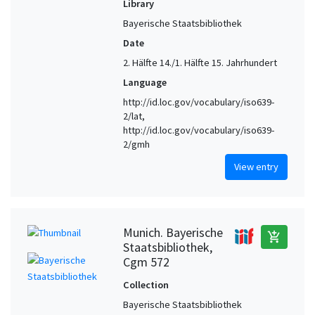
Library
Bayerische Staatsbibliothek
Date
2. Hälfte 14./1. Hälfte 15. Jahrhundert
Language
http://id.loc.gov/vocabulary/iso639-
2/lat,
http://id.loc.gov/vocabulary/iso639-
2/gmh
View entry
Munich. Bayerische
add_shopping_cart
Staatsbibliothek,
Cgm 572
Collection
Bayerische Staatsbibliothek