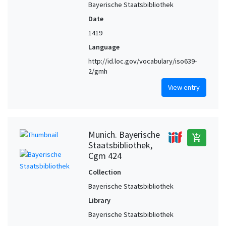
Bayerische Staatsbibliothek
Date
1419
Language
http://id.loc.gov/vocabulary/iso639-
2/gmh
View entry
Munich. Bayerische
add_shopping_cart
Staatsbibliothek,
Cgm 424
Collection
Bayerische Staatsbibliothek
Library
Bayerische Staatsbibliothek