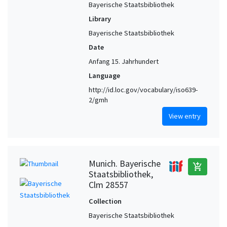
Bayerische Staatsbibliothek
Library
Bayerische Staatsbibliothek
Date
Anfang 15. Jahrhundert
Language
http://id.loc.gov/vocabulary/iso639-
2/gmh
View entry
Munich. Bayerische
add_shopping_cart
Staatsbibliothek,
Clm 28557
Collection
Bayerische Staatsbibliothek