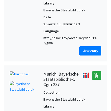
Library
Bayerische Staatsbibliothek
Date
3. Viertel 15. Jahrhundert
Language
http://id.loc.gov/vocabulary/iso639-
2/gmh
View entry
Munich. Bayerische
add_shopping_cart
Staatsbibliothek,
Cgm 287
Collection
Bayerische Staatsbibliothek
Library