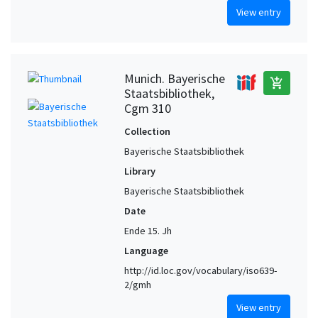
View entry
Munich. Bayerische
add_shopping_cart
Staatsbibliothek,
Cgm 310
Collection
Bayerische Staatsbibliothek
Library
Bayerische Staatsbibliothek
Date
Ende 15. Jh
Language
http://id.loc.gov/vocabulary/iso639-
2/gmh
View entry