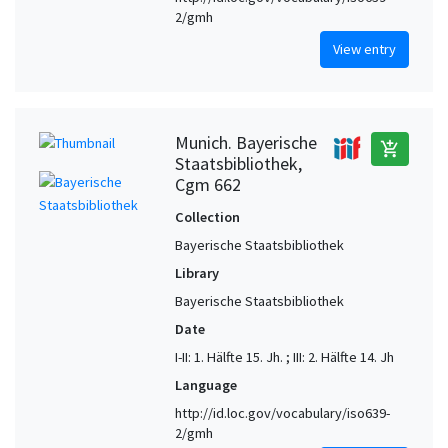
2/gmh
View entry
Munich. Bayerische
add_shopping_cart
Staatsbibliothek,
Cgm 662
Collection
Bayerische Staatsbibliothek
Library
Bayerische Staatsbibliothek
Date
I-II: 1. Hälfte 15. Jh. ; III: 2. Hälfte 14. Jh
Language
http://id.loc.gov/vocabulary/iso639-
2/gmh