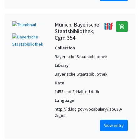
Munich. Bayerische
add_shopping_cart
Staatsbibliothek,
Cgm 354
Collection
Bayerische Staatsbibliothek
Library
Bayerische Staatsbibliothek
Date
1453 und 2. Hälfte 14. Jh
Language
http://id.loc.gov/vocabulary/iso639-
2/gmh
View entry