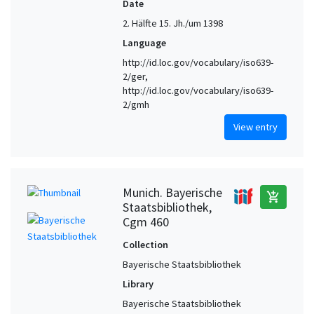
Date
2. Hälfte 15. Jh./um 1398
Language
http://id.loc.gov/vocabulary/iso639-
2/ger,
http://id.loc.gov/vocabulary/iso639-
2/gmh
View entry
Munich. Bayerische
add_shopping_cart
Staatsbibliothek,
Cgm 460
Collection
Bayerische Staatsbibliothek
Library
Bayerische Staatsbibliothek