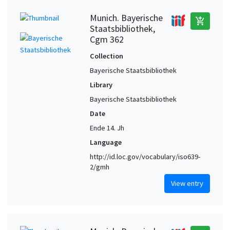
Munich. Bayerische
add_shopping_cart
Staatsbibliothek,
Cgm 362
Collection
Bayerische Staatsbibliothek
Library
Bayerische Staatsbibliothek
Date
Ende 14. Jh
Language
http://id.loc.gov/vocabulary/iso639-
2/gmh
View entry