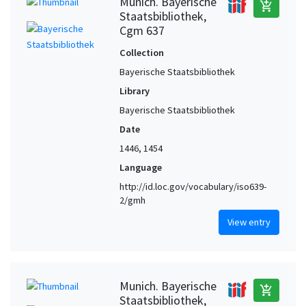
Munich. Bayerische
add_shopping_cart
Staatsbibliothek,
Cgm 637
Collection
Bayerische Staatsbibliothek
Library
Bayerische Staatsbibliothek
Date
1446, 1454
Language
http://id.loc.gov/vocabulary/iso639-
2/gmh
View entry
Munich. Bayerische
add_shopping_cart
Staatsbibliothek,