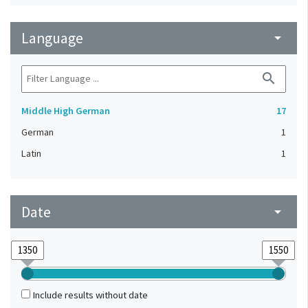
Language
arrow_drop_down
search
Middle High German
17
German
1
Latin
1
Date
arrow_drop_down
Include results without date