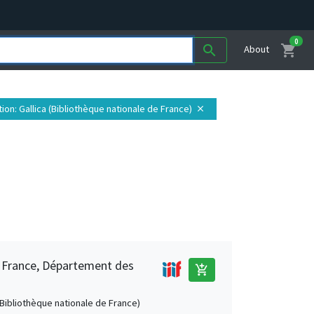
0
shopping_cart
search
About
tion
: Gallica (Bibliothèque nationale de France)
close
e France, Département des
add_shopping_cart
 (Bibliothèque nationale de France)