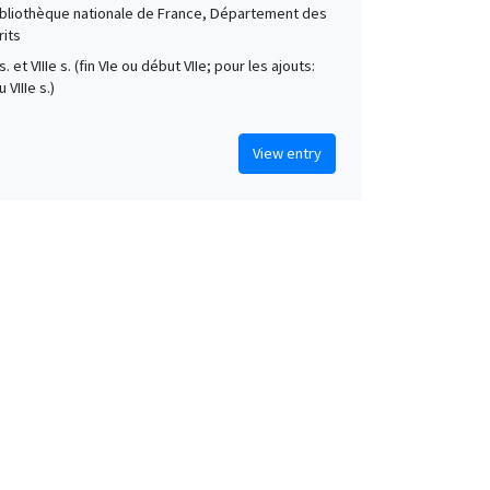
Bibliothèque nationale de France, Département des
its
 s. et VIIIe s. (fin VIe ou début VIIe; pour les ajouts:
 VIIIe s.)
View entry