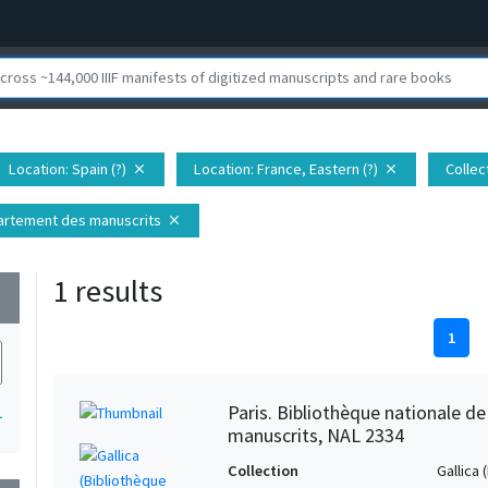
Location
: Spain (?)
Location
: France, Eastern (?)
Collec
close
close
épartement des manuscrits
close
1 results
wn
1
Paris. Bibliothèque nationale d
1
manuscrits, NAL 2334
Collection
Gallica