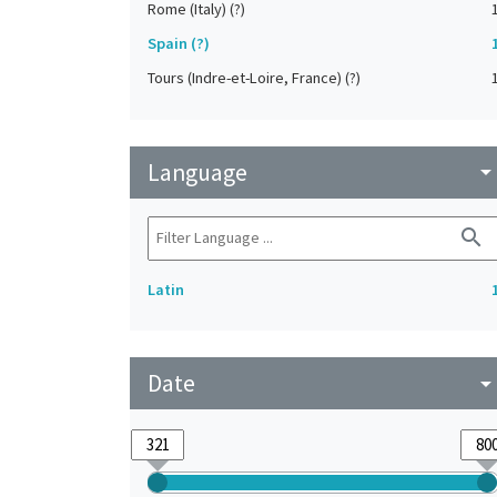
Rome (Italy) (?)
Spain (?)
Tours (Indre-et-Loire, France) (?)
Language
arrow_drop_do
search
Latin
Date
arrow_drop_do