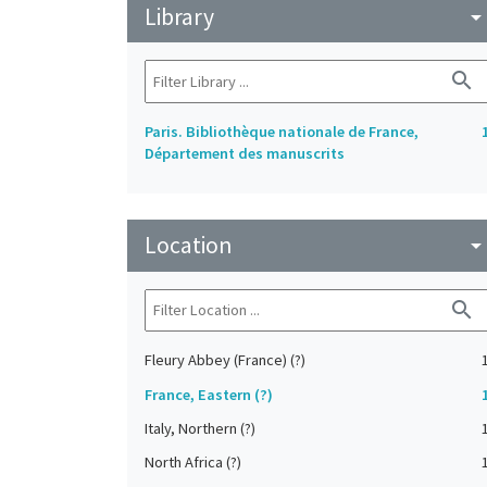
Library
arrow_drop_do
search
Paris. Bibliothèque nationale de France,
Département des manuscrits
Location
arrow_drop_do
search
Fleury Abbey (France) (?)
France, Eastern (?)
Italy, Northern (?)
North Africa (?)