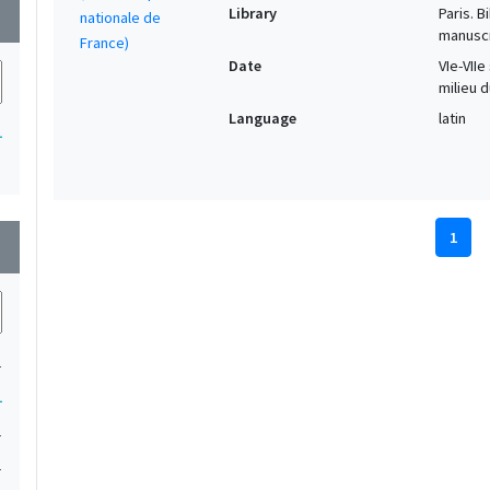
Library
Paris. 
wn
manuscr
Date
VIe-VIIe
milieu du
Language
latin
1
1
wn
1
1
1
1