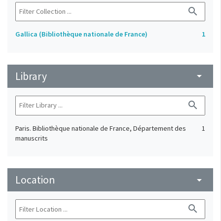
search
Gallica (Bibliothèque nationale de France)
1
Library
arrow_drop_down
search
Paris. Bibliothèque nationale de France, Département des
1
manuscrits
Location
arrow_drop_down
search