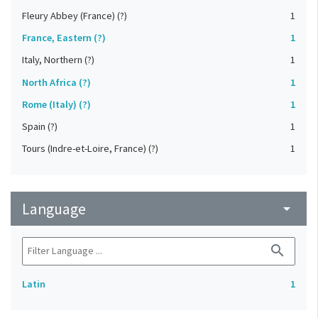
Fleury Abbey (France) (?)
1
France, Eastern (?)
1
Italy, Northern (?)
1
North Africa (?)
1
Rome (Italy) (?)
1
Spain (?)
1
Tours (Indre-et-Loire, France) (?)
1
Language
arrow_drop_down
search
Latin
1