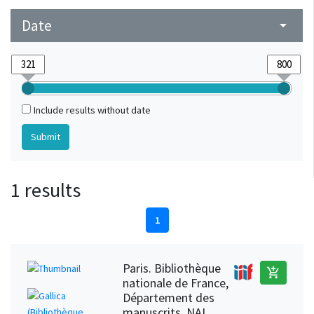
Date
arrow_drop_down
Include results without date
1 results
1
Paris. Bibliothèque
add_shopping_cart
nationale de France,
Département des
manuscrits, NAL