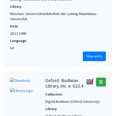
Library
München. Universitätsbibliothek der Ludwig-Maximilians-
Universität
Date
28.11.1488
Language
lat
View entry
Oxford. Bodleian
add_shopping_cart
Library, Inc. e. G22.4
Collection
Digital Bodleian (Oxford University)
Library
Oxford. Bodleian Library