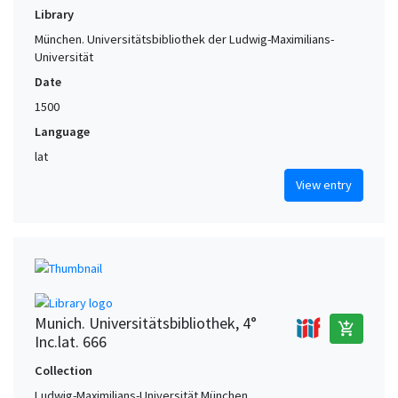
Library
München. Universitätsbibliothek der Ludwig-Maximilians-
Universität
Date
1500
Language
lat
View entry
Munich. Universitätsbibliothek, 4°
add_shopping_cart
Inc.lat. 666
Collection
Ludwig-Maximilians-Universität München