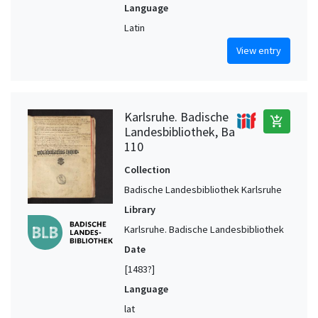
Language
Latin
View entry
Karlsruhe. Badische
add_shopping_cart
Landesbibliothek, Ba
110
Collection
Badische Landesbibliothek Karlsruhe
Library
Karlsruhe. Badische Landesbibliothek
Date
[1483?]
Language
lat