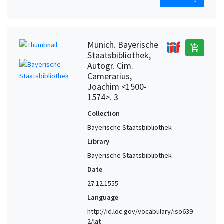
Munich. Bayerische
add_shopping_cart
Staatsbibliothek,
Autogr. Cim.
Camerarius,
Joachim <1500-
1574>. 3
Collection
Bayerische Staatsbibliothek
Library
Bayerische Staatsbibliothek
Date
27.12.1555
Language
http://id.loc.gov/vocabulary/iso639-
2/lat