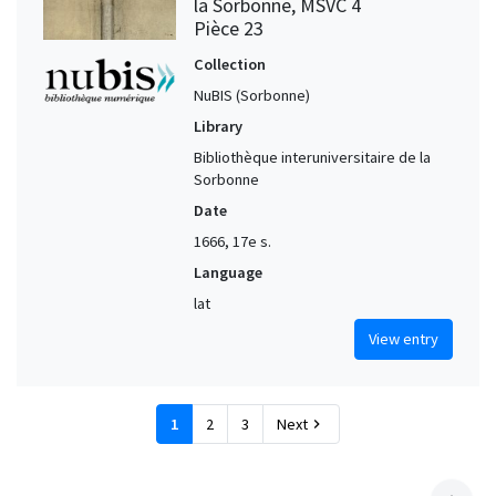
la Sorbonne, MSVC 4
Pièce 23
Collection
NuBIS (Sorbonne)
Library
Bibliothèque interuniversitaire de la
Sorbonne
Date
1666, 17e s.
Language
lat
View entry
1
2
3
Next
chevron_right