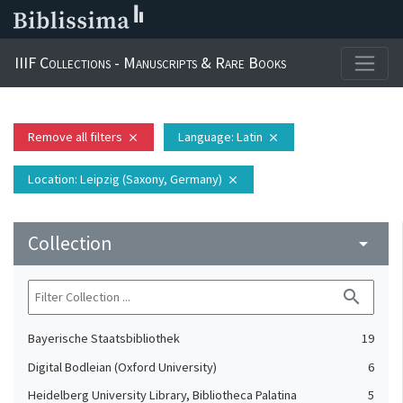
IIIF Collections - Manuscripts & Rare Books
Remove all filters
Language
: Latin
close
close
Location
: Leipzig (Saxony, Germany)
close
Collection
arrow_drop_down
search
Bayerische Staatsbibliothek
19
Digital Bodleian (Oxford University)
6
Heidelberg University Library, Bibliotheca Palatina
5