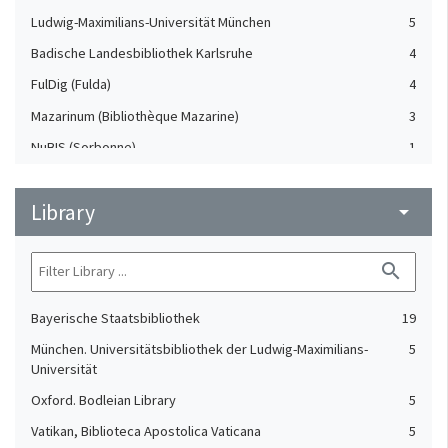
Ludwig-Maximilians-Universität München
5
Badische Landesbibliothek Karlsruhe
4
FulDig (Fulda)
4
Mazarinum (Bibliothèque Mazarine)
3
NuBIS (Sorbonne)
1
Staats- und Universitätsbibliothek Bremen
1
Library
arrow_drop_down
search
Bayerische Staatsbibliothek
19
München. Universitätsbibliothek der Ludwig-Maximilians-
5
Universität
Oxford. Bodleian Library
5
Vatikan, Biblioteca Apostolica Vaticana
5