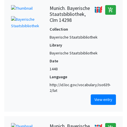
Munich. Bayerische
add_shopping_cart
Staatsbibliothek,
Clm 14298
Collection
Bayerische Staatsbibliothek
Library
Bayerische Staatsbibliothek
Date
1448
Language
http://id.loc.gov/vocabulary/iso639-
2/lat
View entry
Munich. Bayerische