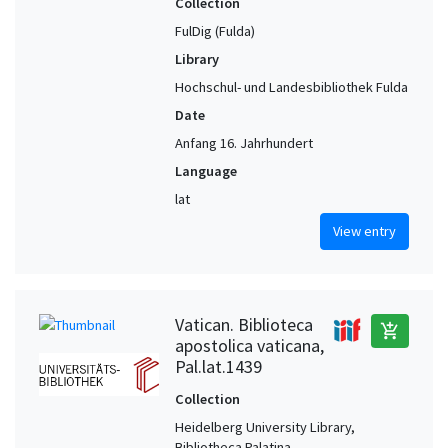
Collection
FulDig (Fulda)
Library
Hochschul- und Landesbibliothek Fulda
Date
Anfang 16. Jahrhundert
Language
lat
View entry
Vatican. Biblioteca
add_shopping_cart
apostolica vaticana,
Pal.lat.1439
Collection
Heidelberg University Library,
Bibliotheca Palatina