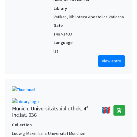
Library
Vatikan, Biblioteca Apostolica Vaticana
Date
1487-1493
Language
lat
View entry
Munich. Universitätsbibliothek, 4°
add_shopping_cart
Inc.lat. 936
Collection
Ludwig-Maximilians-Universität München