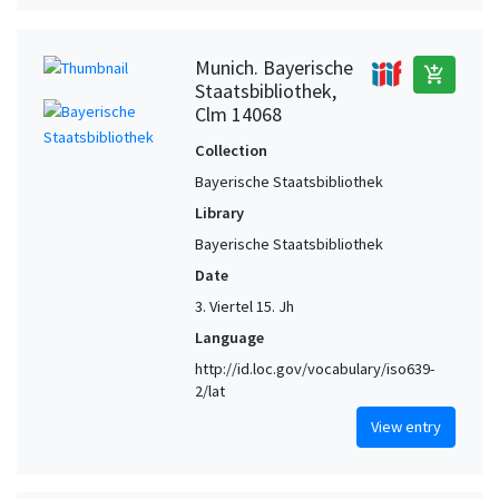
Munich. Bayerische
add_shopping_cart
Staatsbibliothek,
Clm 14068
Collection
Bayerische Staatsbibliothek
Library
Bayerische Staatsbibliothek
Date
3. Viertel 15. Jh
Language
http://id.loc.gov/vocabulary/iso639-
2/lat
View entry