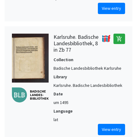
View entry
Karlsruhe. Badische
add_shopping_cart
Landesbibliothek, 8
in Zb 77
Collection
Badische Landesbibliothek Karlsruhe
Library
Karlsruhe. Badische Landesbibliothek
Date
um 1495
Language
lat
View entry