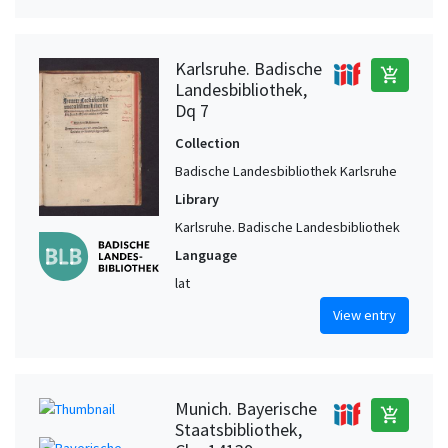
Karlsruhe. Badische
add_shopping_cart
Landesbibliothek,
Dq 7
Collection
Badische Landesbibliothek Karlsruhe
Library
Karlsruhe. Badische Landesbibliothek
Language
lat
View entry
Munich. Bayerische
add_shopping_cart
Staatsbibliothek,