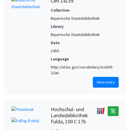
Clm 14139
Collection
Bayerische Staatsbibliothek
Library
Bayerische Staatsbibliothek
Date
1450
Language
http://id.loc.gov/vocabulary/iso639-
2/lat
View entry
Hochschul- und
add_shopping_cart
Landesbibliothek
Fulda, 100 C 17b