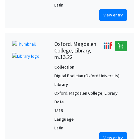
Latin
View entry
Oxford. Magdalen
add_shopping_cart
College, Library,
m.13.22
Collection
Digital Bodleian (Oxford University)
Library
Oxford. Magdalen College, Library
Date
1519
Language
Latin
View entry