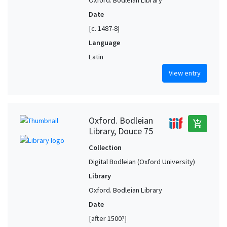
Date
[c. 1487-8]
Language
Latin
View entry
Oxford. Bodleian
add_shopping_cart
Library, Douce 75
Collection
Digital Bodleian (Oxford University)
Library
Oxford. Bodleian Library
Date
[after 1500?]