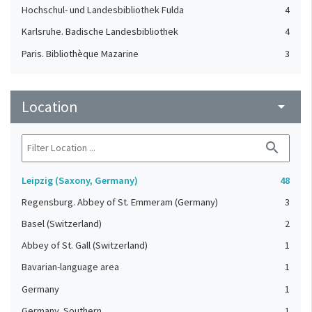
Hochschul- und Landesbibliothek Fulda
4
Karlsruhe. Badische Landesbibliothek
4
Paris. Bibliothèque Mazarine
3
Bibliothèque interuniversitaire de la Sorbonne
1
Bremen. Staats- und Universitätsbibliothek
1
Location
arrow_drop_down
Oxford. Magdalen College, Library
1
search
Leipzig (Saxony, Germany)
48
Regensburg. Abbey of St. Emmeram (Germany)
3
Basel (Switzerland)
2
Abbey of St. Gall (Switzerland)
1
Bavarian-language area
1
Germany
1
Germany, Southern
1