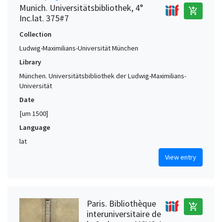
Munich. Universitätsbibliothek, 4°
add_shopping_cart
Inc.lat. 375#7
Collection
Ludwig-Maximilians-Universität München
Library
München. Universitätsbibliothek der Ludwig-Maximilians-
Universität
Date
[um 1500]
Language
lat
View entry
Paris. Bibliothèque
add_shopping_cart
interuniversitaire de