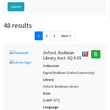
48 results
1
2
3
Next
chevron_right
Oxford. Bodleian
add_shopping_cart
Library, Auct. 6Q 6.65
Collection
Digital Bodleian (Oxford University)
Library
Oxford. Bodleian Library
Date
[1489?-97?]
Language