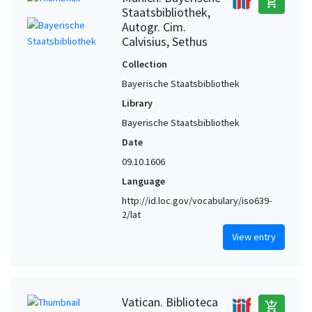
add_shopping_cart
Staatsbibliothek,
Autogr. Cim.
Calvisius, Sethus
Collection
Bayerische Staatsbibliothek
Library
Bayerische Staatsbibliothek
Date
09.10.1606
Language
http://id.loc.gov/vocabulary/iso639-
2/lat
View entry
Vatican. Biblioteca
add_shopping_cart