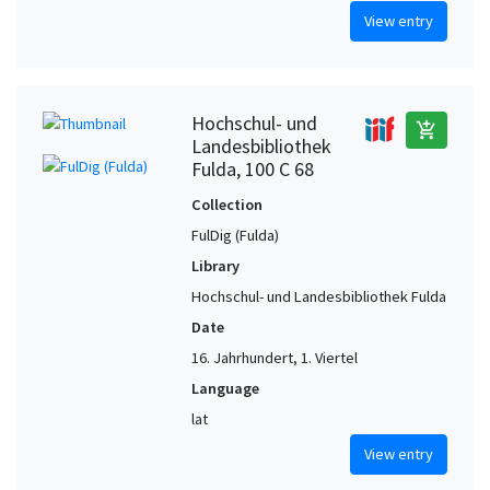
View entry
Hochschul- und
add_shopping_cart
Landesbibliothek
Fulda, 100 C 68
Collection
FulDig (Fulda)
Library
Hochschul- und Landesbibliothek Fulda
Date
16. Jahrhundert, 1. Viertel
Language
lat
View entry