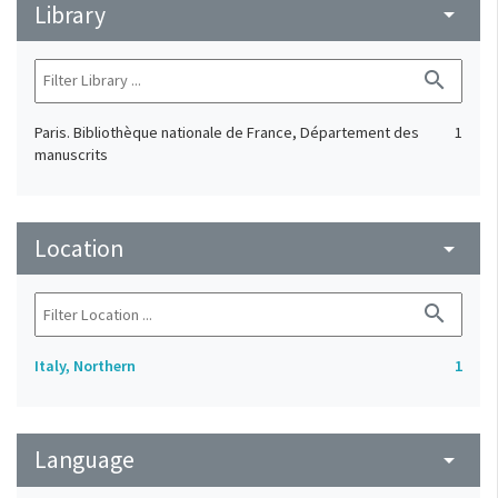
Library
arrow_drop_down
search
Paris. Bibliothèque nationale de France, Département des
1
manuscrits
Location
arrow_drop_down
search
Italy, Northern
1
Language
arrow_drop_down