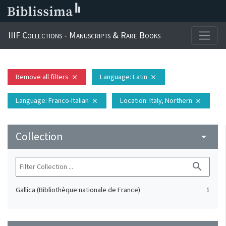
IIIF Collections - Manuscripts & Rare Books
Remove all filters
Language
: Latin
close
close
Language
: Franco-Italian
Location
: Italy, Northern
close
close
Collection
arrow_drop_down
search
Gallica (Bibliothèque nationale de France)
1