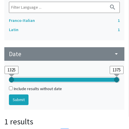
search
Franco-Italian
1
Latin
1
Date
arrow_drop_down
Include results without date
1 results