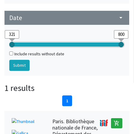
Date
arrow_drop_down
Include results without date
1 results
1
Paris. Bibliothèque
add_shopping_cart
nationale de France,
Département des