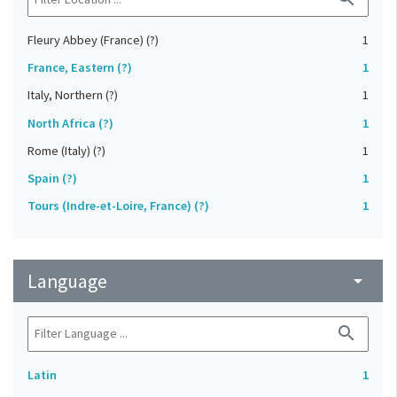
Fleury Abbey (France) (?)
1
France, Eastern (?)
1
Italy, Northern (?)
1
North Africa (?)
1
Rome (Italy) (?)
1
Spain (?)
1
Tours (Indre-et-Loire, France) (?)
1
Language
arrow_drop_down
search
Latin
1