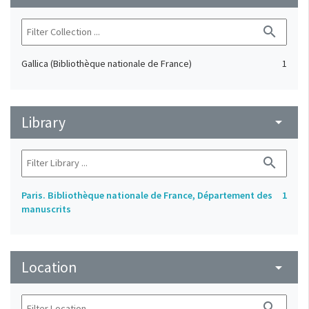
search
Gallica (Bibliothèque nationale de France)
1
Library
arrow_drop_down
search
Paris. Bibliothèque nationale de France, Département des
1
manuscrits
Location
arrow_drop_down
search