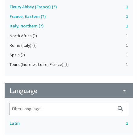
Fleury Abbey (France) (?)
1
France, Eastern (?)
1
Italy, Northern (?)
1
North Africa (?)
1
Rome (Italy) (?)
1
Spain (?)
1
Tours (Indre-et-Loire, France) (?)
1
Language
arrow_drop_down
search
Latin
1