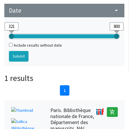
Date
arrow_drop_down
Include results without date
1 results
1
Paris. Bibliothèque
add_shopping_cart
nationale de France,
Département des
manuscrits, NAL