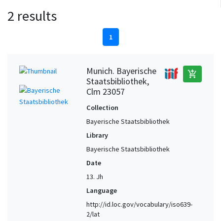
2 results
1
Munich. Bayerische
add_shopping_cart
Staatsbibliothek,
Clm 23057
Collection
Bayerische Staatsbibliothek
Library
Bayerische Staatsbibliothek
Date
13. Jh
Language
http://id.loc.gov/vocabulary/iso639-
2/lat