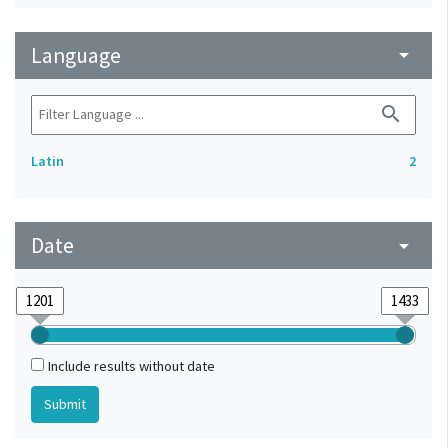
Language
arrow_drop_down
search
Latin
2
Date
arrow_drop_down
Include results without date