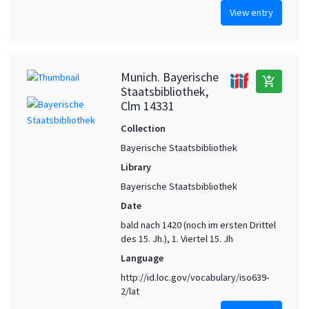
View entry
Munich. Bayerische
add_shopping_cart
Staatsbibliothek,
Clm 14331
Collection
Bayerische Staatsbibliothek
Library
Bayerische Staatsbibliothek
Date
bald nach 1420 (noch im ersten Drittel
des 15. Jh.), 1. Viertel 15. Jh
Language
http://id.loc.gov/vocabulary/iso639-
2/lat