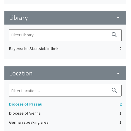
Library
arrow_drop_down
search
Bayerische Staatsbibliothek
2
Location
arrow_drop_down
search
Diocese of Passau
2
Diocese of Vienna
1
German speaking area
1