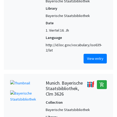
Bayerische Staatsbibliothek
Library
Bayerische Staatsbibliothek
Date
1. Viertel 16. Jh
Language
http://id.loc.gov/vocabulary/iso639-
2/lat
View entry
Munich. Bayerische
add_shopping_cart
Staatsbibliothek,
Clm 3626
Collection
Bayerische Staatsbibliothek