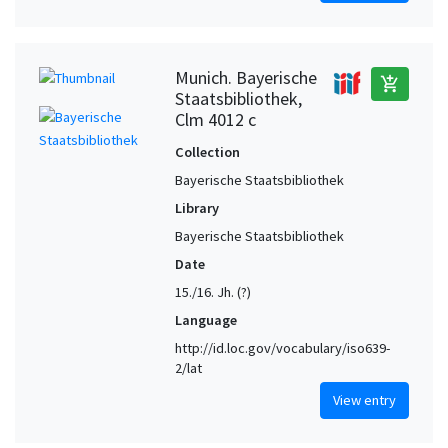
Munich. Bayerische
add_shopping_cart
Staatsbibliothek,
Clm 4012 c
Collection
Bayerische Staatsbibliothek
Library
Bayerische Staatsbibliothek
Date
15./16. Jh. (?)
Language
http://id.loc.gov/vocabulary/iso639-
2/lat
View entry