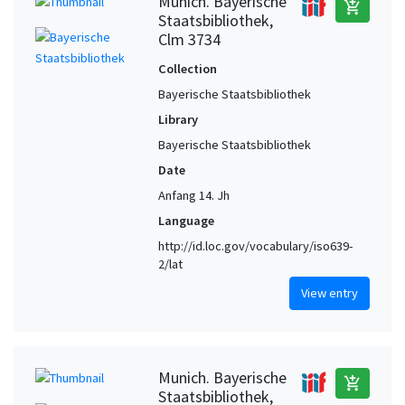
Munich. Bayerische
add_shopping_cart
Staatsbibliothek,
Clm 3734
Collection
Bayerische Staatsbibliothek
Library
Bayerische Staatsbibliothek
Date
Anfang 14. Jh
Language
http://id.loc.gov/vocabulary/iso639-
2/lat
View entry
Munich. Bayerische
add_shopping_cart
Staatsbibliothek,