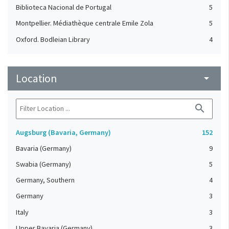
Biblioteca Nacional de Portugal
5
Montpellier. Médiathèque centrale Emile Zola
5
Oxford. Bodleian Library
4
Biblioteca de la Universidad Complutense de Madrid
1
Bibliothèque interuniversitaire de la Sorbonne
1
Location
arrow_drop_down
Munich. Bayerische Staatsbibliothek
1
Paris. Bibliothèque Mazarine
1
search
St. Gallen. Stiftsbibliothek
1
Augsburg (Bavaria, Germany)
152
Tours, Bibliothèque municipale, Fonds Raymond Marcel
1
Bavaria (Germany)
9
Swabia (Germany)
5
Germany, Southern
4
Germany
3
Italy
3
Upper Bavaria (Germany)
3