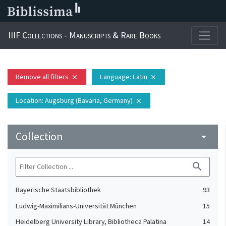
IIIF Collections - Manuscripts & Rare Books
Remove all filters
Language
: Latin
close
close
Location
: Augsburg (Bavaria, Germany)
close
Collection
arrow_drop_down
search
Bayerische Staatsbibliothek
93
Ludwig-Maximilians-Universität München
15
Heidelberg University Library, Bibliotheca Palatina
14