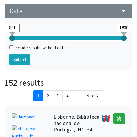
Date
arrow_drop_down
Include results without date
152 results
1
2
3
4
...
Next
chevron_right
Lisbonne. Biblioteca
add_shopping_cart
nacional de
Portugal, INC. 34