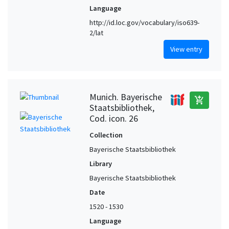
Language
http://id.loc.gov/vocabulary/iso639-
2/lat
View entry
Munich. Bayerische
add_shopping_cart
Staatsbibliothek,
Cod. icon. 26
Collection
Bayerische Staatsbibliothek
Library
Bayerische Staatsbibliothek
Date
1520 - 1530
Language