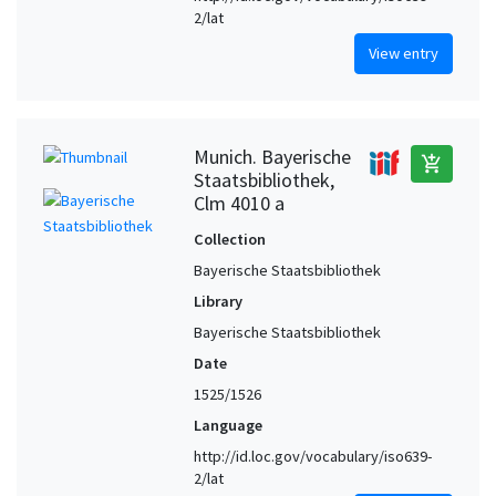
2/lat
View entry
Munich. Bayerische
add_shopping_cart
Staatsbibliothek,
Clm 4010 a
Collection
Bayerische Staatsbibliothek
Library
Bayerische Staatsbibliothek
Date
1525/1526
Language
http://id.loc.gov/vocabulary/iso639-
2/lat