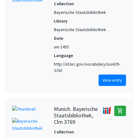
Collection
Bayerische Staatsbibliothek
Library
Bayerische Staatsbibliothek
Date
um 1455
Language
http://id.loc.gov/vocabulary/iso639-
2/lat
View entry
Munich. Bayerische
add_shopping_cart
Staatsbibliothek,
Clm 3769
Collection