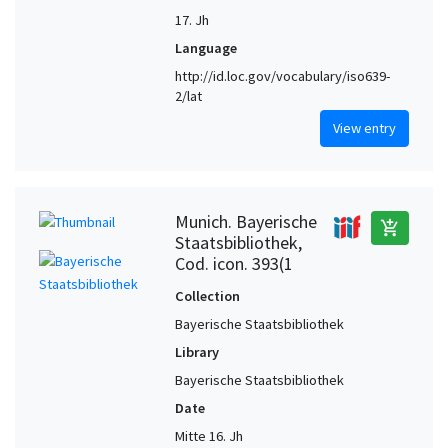
17. Jh
Language
http://id.loc.gov/vocabulary/iso639-
2/lat
View entry
Munich. Bayerische
add_shopping_cart
Staatsbibliothek,
Cod. icon. 393(1
Collection
Bayerische Staatsbibliothek
Library
Bayerische Staatsbibliothek
Date
Mitte 16. Jh