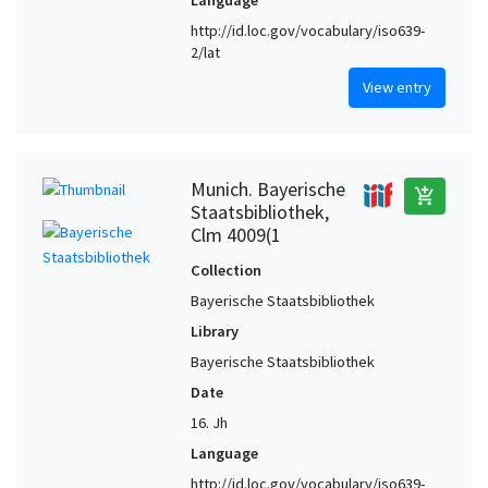
Language
http://id.loc.gov/vocabulary/iso639-
2/lat
View entry
Munich. Bayerische
add_shopping_cart
Staatsbibliothek,
Clm 4009(1
Collection
Bayerische Staatsbibliothek
Library
Bayerische Staatsbibliothek
Date
16. Jh
Language
http://id.loc.gov/vocabulary/iso639-