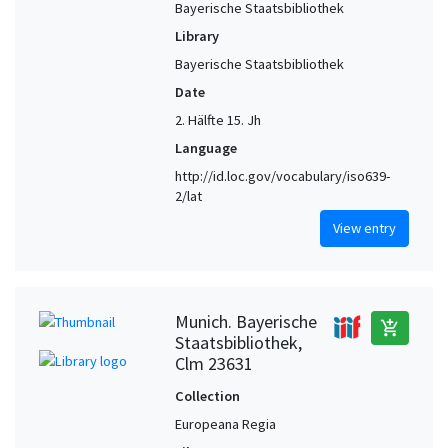
Bayerische Staatsbibliothek
Library
Bayerische Staatsbibliothek
Date
2. Hälfte 15. Jh
Language
http://id.loc.gov/vocabulary/iso639-
2/lat
View entry
Munich. Bayerische
add_shopping_cart
Staatsbibliothek,
Clm 23631
Collection
Europeana Regia