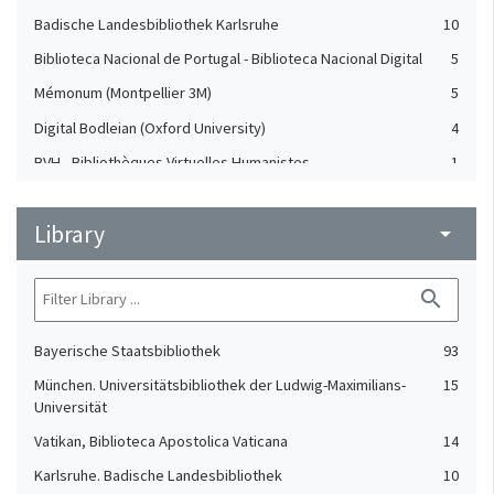
Badische Landesbibliothek Karlsruhe
10
Biblioteca Nacional de Portugal - Biblioteca Nacional Digital
5
Mémonum (Montpellier 3M)
5
Digital Bodleian (Oxford University)
4
BVH - Bibliothèques Virtuelles Humanistes
1
Europeana Regia
1
Library
Mazarinum (Bibliothèque Mazarine)
arrow_drop_down
1
NuBIS (Sorbonne)
1
search
Patrimonio Digital Complutense
1
e-codices
1
Bayerische Staatsbibliothek
93
München. Universitätsbibliothek der Ludwig-Maximilians-
15
Universität
Vatikan, Biblioteca Apostolica Vaticana
14
Karlsruhe. Badische Landesbibliothek
10