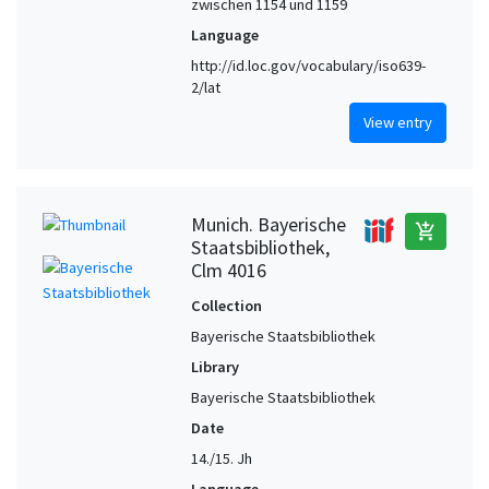
zwischen 1154 und 1159
Language
http://id.loc.gov/vocabulary/iso639-
2/lat
View entry
Munich. Bayerische
add_shopping_cart
Staatsbibliothek,
Clm 4016
Collection
Bayerische Staatsbibliothek
Library
Bayerische Staatsbibliothek
Date
14./15. Jh