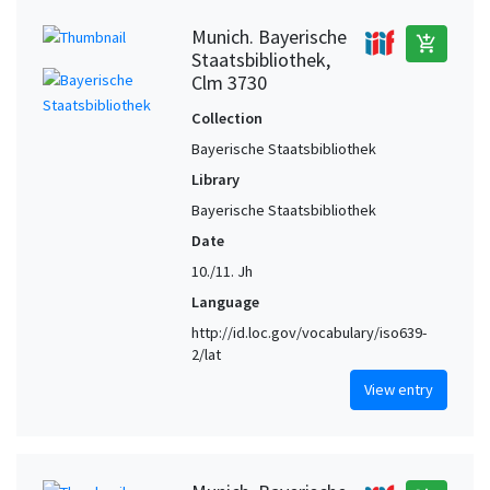
Munich. Bayerische
add_shopping_cart
Staatsbibliothek,
Clm 3730
Collection
Bayerische Staatsbibliothek
Library
Bayerische Staatsbibliothek
Date
10./11. Jh
Language
http://id.loc.gov/vocabulary/iso639-
2/lat
View entry