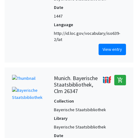
Date
1447
Language
http://id.loc.gov/vocabulary/iso639-
2/lat
View entry
Munich. Bayerische
add_shopping_cart
Staatsbibliothek,
Clm 26347
Collection
Bayerische Staatsbibliothek
Library
Bayerische Staatsbibliothek
Date