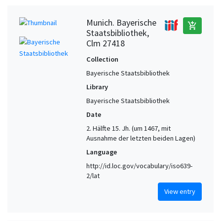
Munich. Bayerische
add_shopping_cart
Staatsbibliothek,
Clm 27418
Collection
Bayerische Staatsbibliothek
Library
Bayerische Staatsbibliothek
Date
2. Hälfte 15. Jh. (um 1467, mit
Ausnahme der letzten beiden Lagen)
Language
http://id.loc.gov/vocabulary/iso639-
2/lat
View entry