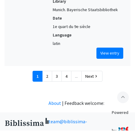
Library
Munich. Bayerische Staatsbibliothek
Date
1e quart du 9e siècle
Language
latin
View entry
1
2
3
4
...
Next
chevron_right
expand_less
About
|
Feedback welcome:
Powered
team@biblissima-
by