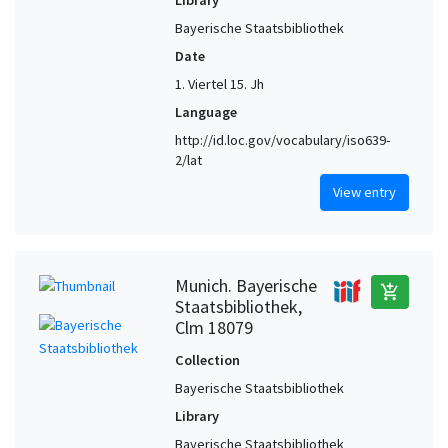
Library
Bayerische Staatsbibliothek
Date
1. Viertel 15. Jh
Language
http://id.loc.gov/vocabulary/iso639-
2/lat
View entry
Munich. Bayerische
add_shopping_cart
Staatsbibliothek,
Clm 18079
Collection
Bayerische Staatsbibliothek
Library
Bayerische Staatsbibliothek