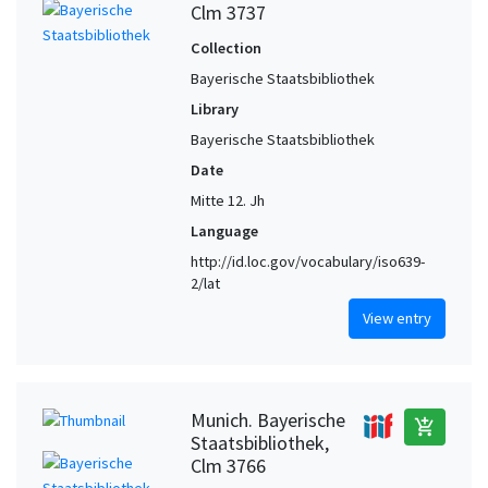
Clm 3737
Collection
Bayerische Staatsbibliothek
Library
Bayerische Staatsbibliothek
Date
Mitte 12. Jh
Language
http://id.loc.gov/vocabulary/iso639-
2/lat
View entry
Munich. Bayerische
add_shopping_cart
Staatsbibliothek,
Clm 3766