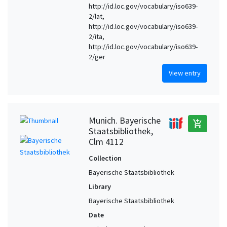
http://id.loc.gov/vocabulary/iso639-
2/lat,
http://id.loc.gov/vocabulary/iso639-
2/ita,
http://id.loc.gov/vocabulary/iso639-
2/ger
View entry
Munich. Bayerische
add_shopping_cart
Staatsbibliothek,
Clm 4112
Collection
Bayerische Staatsbibliothek
Library
Bayerische Staatsbibliothek
Date