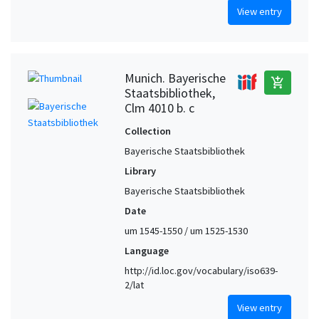
View entry
Munich. Bayerische
add_shopping_cart
Staatsbibliothek,
Clm 4010 b. c
Collection
Bayerische Staatsbibliothek
Library
Bayerische Staatsbibliothek
Date
um 1545-1550 / um 1525-1530
Language
http://id.loc.gov/vocabulary/iso639-
2/lat
View entry