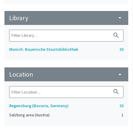
Library
arrow_drop_down
search
Munich. Bayerische Staatsbibliothek
33
Location
arrow_drop_down
search
Regensburg (Bavaria, Germany)
33
Salzburg area (Austria)
1