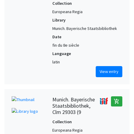
Collection
Europeana Regia
Library
Munich. Bayerische Staatsbibliothek
Date
fin du 8e siècle
Language
latin
View entry
Munich. Bayerische
add_shopping_cart
Staatsbibliothek,
Clm 29303 (9
Collection
Europeana Regia