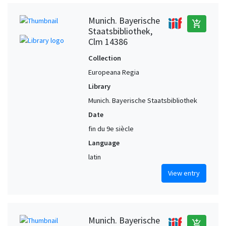
Munich. Bayerische
add_shopping_cart
Staatsbibliothek,
Clm 14386
Collection
Europeana Regia
Library
Munich. Bayerische Staatsbibliothek
Date
fin du 9e siècle
Language
latin
View entry
Munich. Bayerische
add_shopping_cart