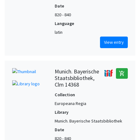
Date
820 - 840
Language
latin
View entry
Munich. Bayerische
add_shopping_cart
Staatsbibliothek,
Clm 14368
Collection
Europeana Regia
Library
Munich. Bayerische Staatsbibliothek
Date
820 - 840