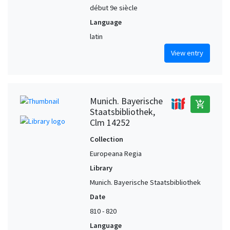
début 9e siècle
Language
latin
View entry
Munich. Bayerische
add_shopping_cart
Staatsbibliothek,
Clm 14252
Collection
Europeana Regia
Library
Munich. Bayerische Staatsbibliothek
Date
810 - 820
Language