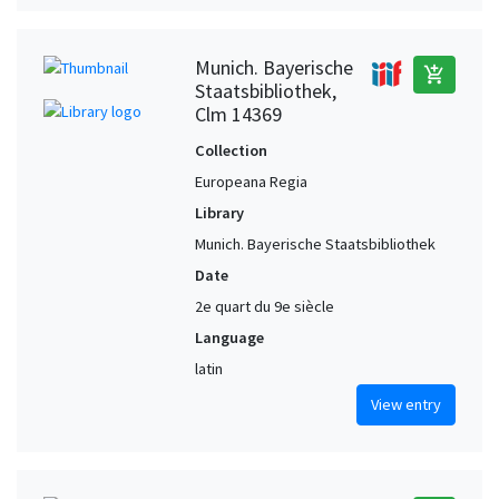
Munich. Bayerische
add_shopping_cart
Staatsbibliothek,
Clm 14369
Collection
Europeana Regia
Library
Munich. Bayerische Staatsbibliothek
Date
2e quart du 9e siècle
Language
latin
View entry