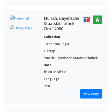
Munich. Bayerische
add_shopping_cart
Staatsbibliothek,
Clm 14080
Collection
Europeana Regia
Library
Munich. Bayerische Staatsbibliothek
Date
fin du 8e siècle
Language
latin
View entry