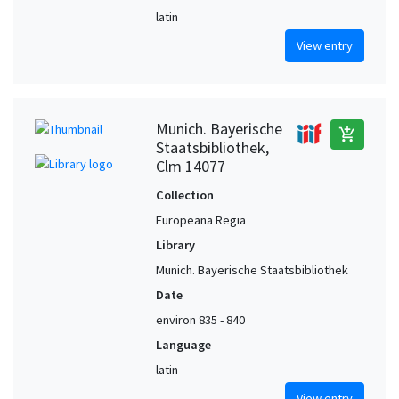
latin
View entry
Munich. Bayerische
add_shopping_cart
Staatsbibliothek,
Clm 14077
Collection
Europeana Regia
Library
Munich. Bayerische Staatsbibliothek
Date
environ 835 - 840
Language
latin
View entry