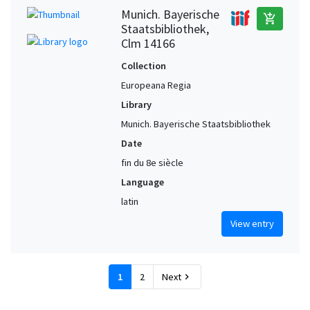
Munich. Bayerische
add_shopping_cart
Staatsbibliothek,
Clm 14166
Collection
Europeana Regia
Library
Munich. Bayerische Staatsbibliothek
Date
fin du 8e siècle
Language
latin
View entry
1
2
Next
chevron_right