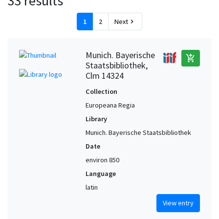
33 results
1
2
Next
chevron_right
Munich. Bayerische
add_shopping_cart
Staatsbibliothek,
Clm 14324
Collection
Europeana Regia
Library
Munich. Bayerische Staatsbibliothek
Date
environ 850
Language
latin
View entry