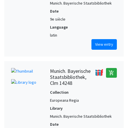
Munich. Bayerische Staatsbibliothek
Date
9e siècle
Language
latin
View entry
Munich. Bayerische
add_shopping_cart
Staatsbibliothek,
Clm 14248
Collection
Europeana Regia
Library
Munich. Bayerische Staatsbibliothek
Date