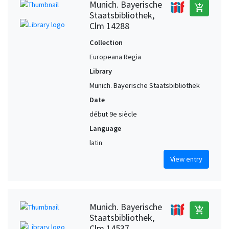
Munich. Bayerische
add_shopping_cart
Staatsbibliothek,
Clm 14288
Collection
Europeana Regia
Library
Munich. Bayerische Staatsbibliothek
Date
début 9e siècle
Language
latin
View entry
Munich. Bayerische
add_shopping_cart
Staatsbibliothek,
Clm 14537