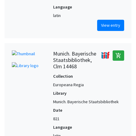
Language
latin
View entry
Munich. Bayerische
add_shopping_cart
Staatsbibliothek,
Clm 14468
Collection
Europeana Regia
Library
Munich. Bayerische Staatsbibliothek
Date
821
Language
latin