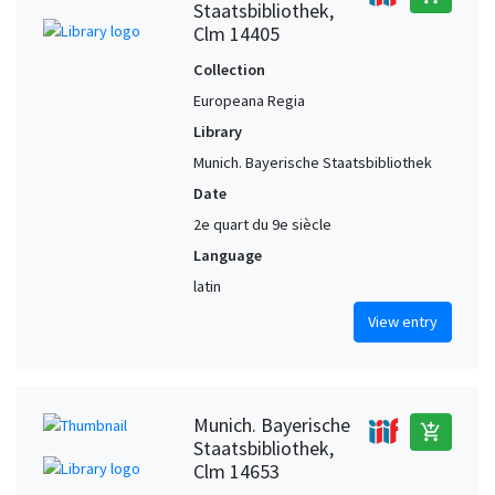
Staatsbibliothek,
Clm 14405
Collection
Europeana Regia
Library
Munich. Bayerische Staatsbibliothek
Date
2e quart du 9e siècle
Language
latin
View entry
Munich. Bayerische
add_shopping_cart
Staatsbibliothek,
Clm 14653