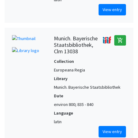
View entry
Munich. Bayerische
add_shopping_cart
Staatsbibliothek,
Clm 13038
Collection
Europeana Regia
Library
Munich. Bayerische Staatsbibliothek
Date
environ 800; 835 - 840
Language
latin
View entry