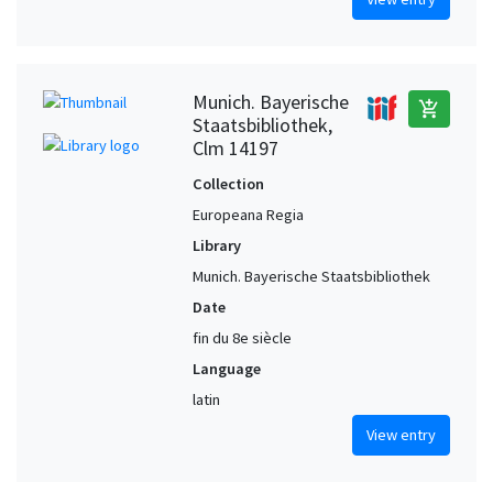
Munich. Bayerische
add_shopping_cart
Staatsbibliothek,
Clm 14197
Collection
Europeana Regia
Library
Munich. Bayerische Staatsbibliothek
Date
fin du 8e siècle
Language
latin
View entry