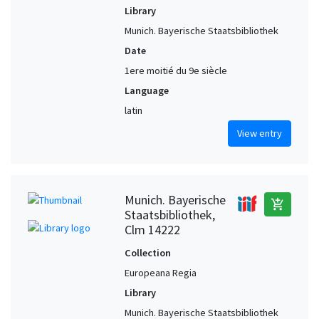
Library
Munich. Bayerische Staatsbibliothek
Date
1ere moitié du 9e siècle
Language
latin
View entry
Munich. Bayerische
add_shopping_cart
Staatsbibliothek,
Clm 14222
Collection
Europeana Regia
Library
Munich. Bayerische Staatsbibliothek