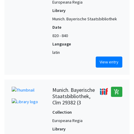
Europeana Regia
Library
Munich. Bayerische Staatsbibliothek
Date
820 - 840
Language
latin
View entry
Munich. Bayerische
add_shopping_cart
Staatsbibliothek,
Clm 29382 (3
Collection
Europeana Regia
Library