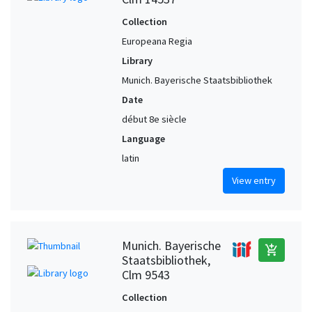
Collection
Europeana Regia
Library
Munich. Bayerische Staatsbibliothek
Date
début 8e siècle
Language
latin
View entry
Munich. Bayerische
add_shopping_cart
Staatsbibliothek,
Clm 9543
Collection