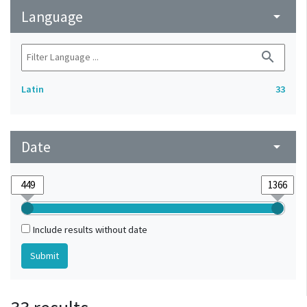
Language
arrow_drop_down
search
Latin
33
Date
arrow_drop_down
Include results without date