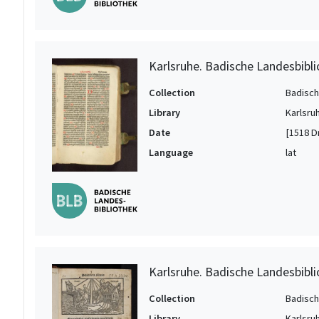
Karlsruhe. Badische Landesbibli
Collection
Badisch
Library
Karlsru
Date
[1518 Dr
Language
lat
Karlsruhe. Badische Landesbibli
Collection
Badisch
Library
Karlsru