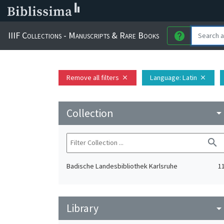
IIIF Collections - Manuscripts & Rare Books
help
Remove all filters
Language
: Latin
close
close
Collection
arrow_drop_do
search
Badische Landesbibliothek Karlsruhe
1
Library
arrow_drop_do