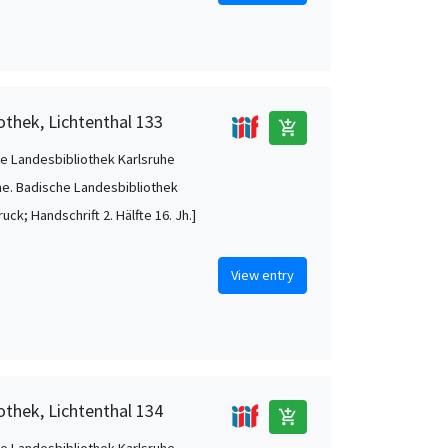
othek, Lichtenthal 133
add_shopping_cart
e Landesbibliothek Karlsruhe
he. Badische Landesbibliothek
uck; Handschrift 2. Hälfte 16. Jh.]
View entry
othek, Lichtenthal 134
add_shopping_cart
e Landesbibliothek Karlsruhe