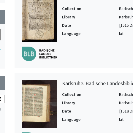
Collection
Badisch
wn
Library
Karlsru
Date
[1515 Dr
Language
lat
1
1
wn
Karlsruhe. Badische Landesbibli
Collection
Badisch
Library
Karlsru
Date
[1518 Dr
Language
lat