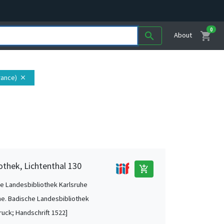
0
shopping_cart
search
About
France)
close
othek, Lichtenthal 130
add_shopping_cart
e Landesbibliothek Karlsruhe
he. Badische Landesbibliothek
ruck; Handschrift 1522]