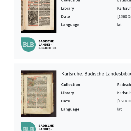
Library
Karlsru
Date
[1560 D
Language
lat
Karlsruhe. Badische Landesbibli
Collection
Badisch
Library
Karlsru
Date
[1518 Dr
Language
lat