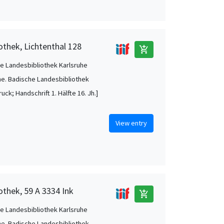
othek, Lichtenthal 128
add_shopping_cart
e Landesbibliothek Karlsruhe
he. Badische Landesbibliothek
uck; Handschrift 1. Hälfte 16. Jh.]
View entry
othek, 59 A 3334 Ink
add_shopping_cart
e Landesbibliothek Karlsruhe
he. Badische Landesbibliothek