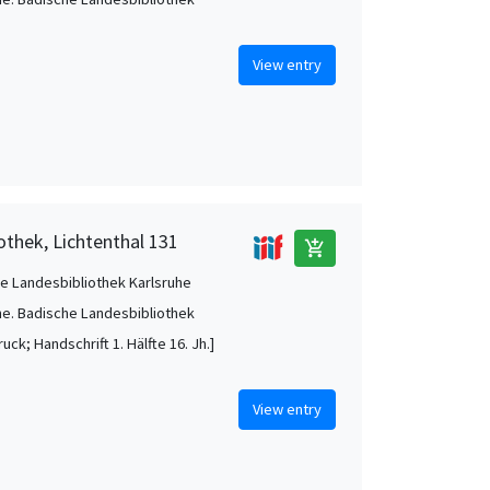
View entry
othek, Lichtenthal 131
add_shopping_cart
e Landesbibliothek Karlsruhe
he. Badische Landesbibliothek
uck; Handschrift 1. Hälfte 16. Jh.]
View entry