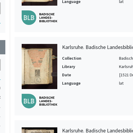
Language
lat
1
Karlsruhe. Badische Landesbibli
wn
Collection
Badisch
Library
Karlsru
Date
[1521 Dr
1
Language
lat
3
2
1
1
1
Karlsruhe. Badische Landesbibli