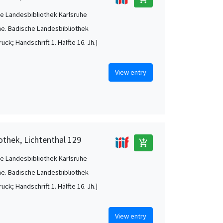
e Landesbibliothek Karlsruhe
he. Badische Landesbibliothek
uck; Handschrift 1. Hälfte 16. Jh.]
View entry
othek, Lichtenthal 129
add_shopping_cart
e Landesbibliothek Karlsruhe
he. Badische Landesbibliothek
uck; Handschrift 1. Hälfte 16. Jh.]
View entry