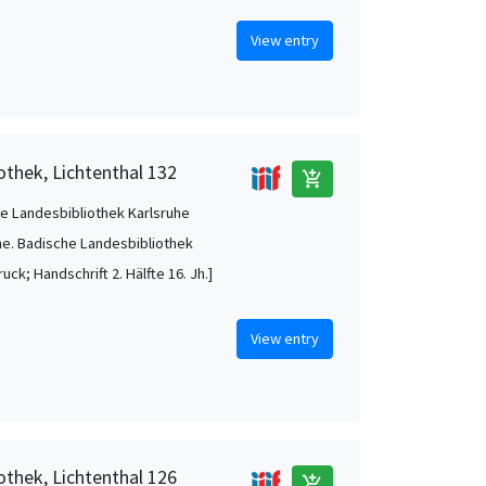
View entry
othek, Lichtenthal 132
add_shopping_cart
e Landesbibliothek Karlsruhe
he. Badische Landesbibliothek
uck; Handschrift 2. Hälfte 16. Jh.]
View entry
othek, Lichtenthal 126
add_shopping_cart