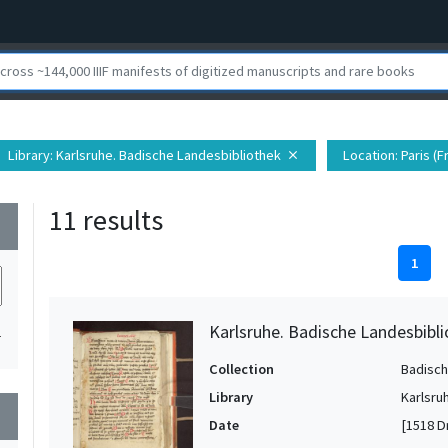
Library
: Karlsruhe. Badische Landesbibliothek
Location
: Paris (
close
11 results
wn
1
Karlsruhe. Badische Landesbibli
1
Collection
Badisch
Library
Karlsru
wn
Date
[1518 D