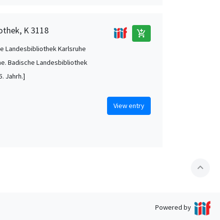
othek, K 3118
add_shopping_cart
e Landesbibliothek Karlsruhe
he. Badische Landesbibliothek
. Jahrh.]
View entry
expand_less
Powered by