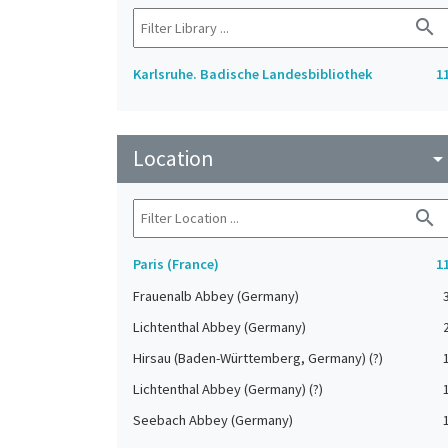
search
Karlsruhe. Badische Landesbibliothek
1
Location
arrow_drop_do
search
Paris (France)
1
Frauenalb Abbey (Germany)
Lichtenthal Abbey (Germany)
Hirsau (Baden-Württemberg, Germany) (?)
Lichtenthal Abbey (Germany) (?)
Seebach Abbey (Germany)