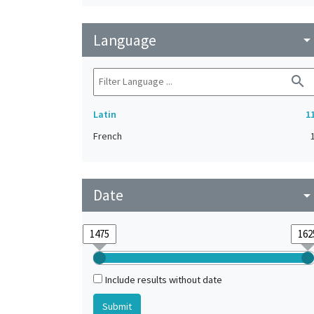
Language
arrow_drop_do
search
Latin
1
French
Date
arrow_drop_do
Include results without date