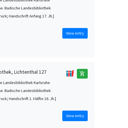
he. Badische Landesbibliothek
ruck; Handschrift Anfang 17. Jh.]
View entry
othek, Lichtenthal 127
add_shopping_cart
e Landesbibliothek Karlsruhe
he. Badische Landesbibliothek
uck; Handschrift 1. Hälfte 16. Jh.]
View entry