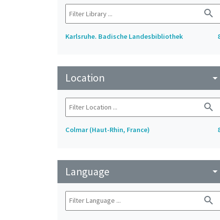
search
Karlsruhe. Badische Landesbibliothek
Location
arrow_drop_do
search
Colmar (Haut-Rhin, France)
Language
arrow_drop_do
search