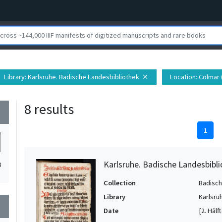
Library
: Karlsruhe. Badische Landesbibliothek
Location
: Colmar 
close
8 results
wn
1
Karlsruhe. Badische Landesbiblio
8
Collection
Badisch
Library
Karlsru
wn
Date
[2. Hälft