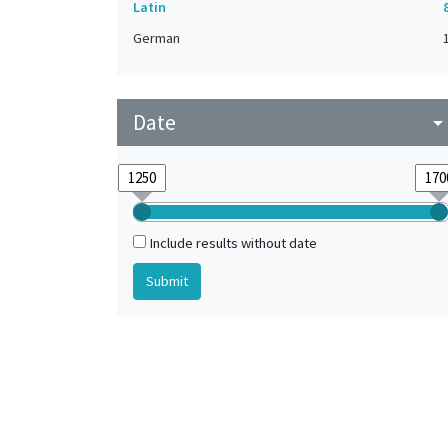
Latin
German
Date
arrow_drop_do
Include results without date