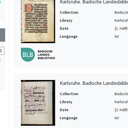
Karlsruhe. Badische Landesbibli
8
1
Collection
Badisch
Library
Karlsru
Date
[1. Hälf
wn
Language
lat
Karlsruhe. Badische Landesbiblio
Collection
Badisch
Library
Karlsru
Date
[2. Hälf
Language
lat