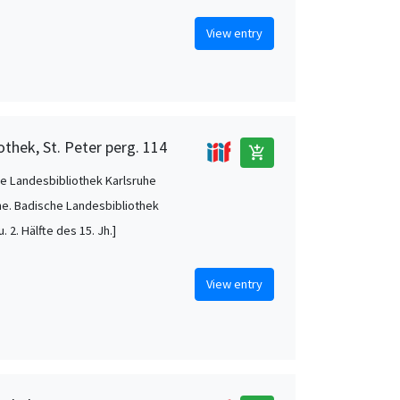
View entry
othek, St. Peter perg. 114
add_shopping_cart
e Landesbibliothek Karlsruhe
he. Badische Landesbibliothek
u. 2. Hälfte des 15. Jh.]
View entry