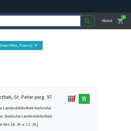
0
shopping_cart
search
About
(Haut-Rhin, France)
close
thek, St. Peter perg. 97
add_shopping_cart
e Landesbibliothek Karlsruhe
he. Badische Landesbibliothek
e des 16. Jh. u. 17. Jh.]