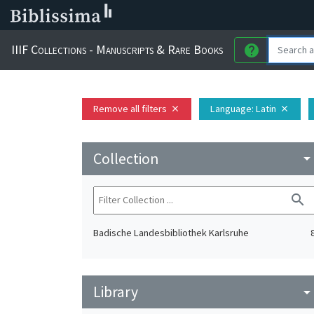
IIIF Collections - Manuscripts & Rare Books
help
Remove all filters
Language
: Latin
close
close
Collection
arrow_drop_do
search
Badische Landesbibliothek Karlsruhe
Library
arrow_drop_do