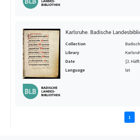
Karlsruhe. Badische Landesbiblio
Collection
Badisch
Library
Karlsru
Date
[2. Hälf
Language
lat
1