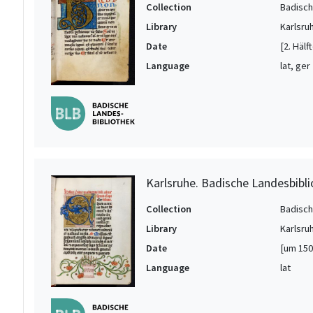
Collection
Badisch
Library
Karlsru
Date
[2. Hälf
Language
lat, ger
Karlsruhe. Badische Landesbiblio
Collection
Badisch
Library
Karlsru
Date
[um 150
Language
lat