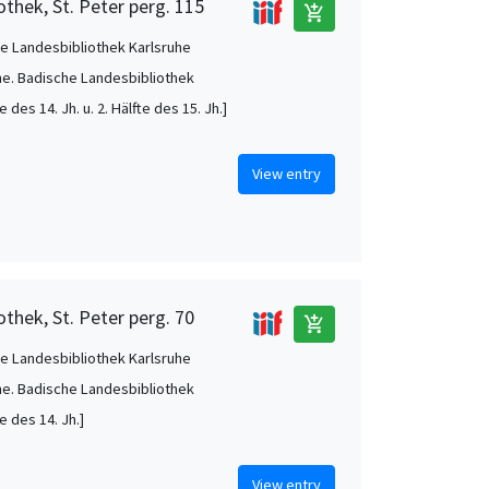
othek, St. Peter perg. 115
add_shopping_cart
e Landesbibliothek Karlsruhe
he. Badische Landesbibliothek
te des 14. Jh. u. 2. Hälfte des 15. Jh.]
View entry
thek, St. Peter perg. 70
add_shopping_cart
e Landesbibliothek Karlsruhe
he. Badische Landesbibliothek
te des 14. Jh.]
View entry