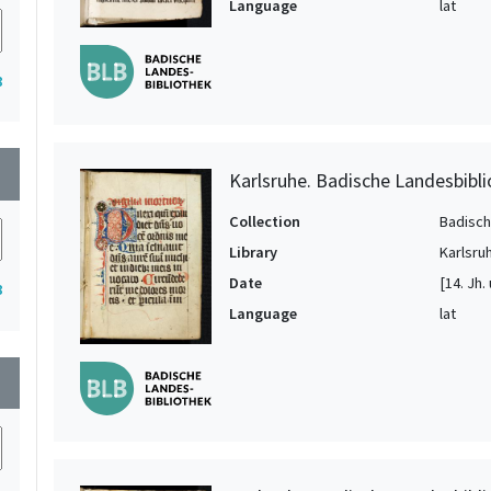
Language
lat
8
wn
Karlsruhe. Badische Landesbibli
Collection
Badisch
Library
Karlsru
Date
[14. Jh. 
8
Language
lat
wn