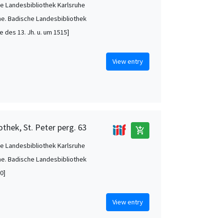
e Landesbibliothek Karlsruhe
he. Badische Landesbibliothek
te des 13. Jh. u. um 1515]
View entry
thek, St. Peter perg. 63
add_shopping_cart
e Landesbibliothek Karlsruhe
he. Badische Landesbibliothek
0]
View entry