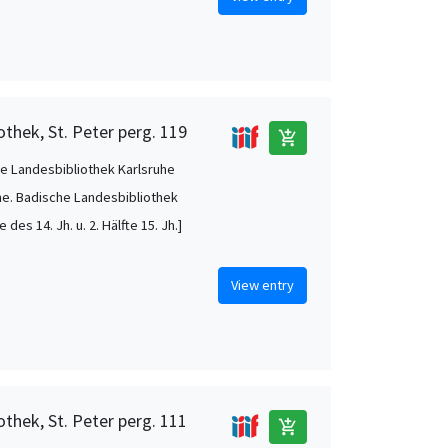
othek, St. Peter perg. 119
add_shopping_cart
e Landesbibliothek Karlsruhe
he. Badische Landesbibliothek
e des 14. Jh. u. 2. Hälfte 15. Jh.]
View entry
othek, St. Peter perg. 111
add_shopping_cart