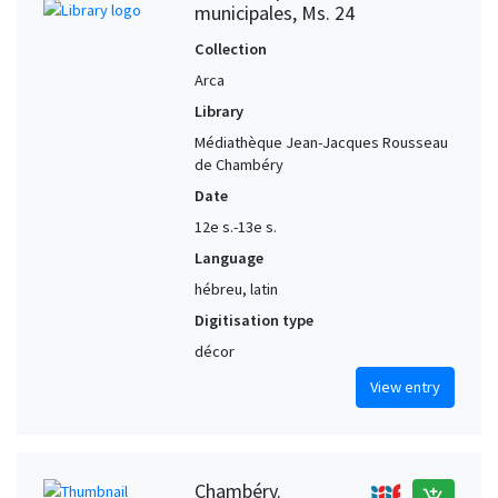
municipales, Ms. 24
Collection
Arca
Library
Médiathèque Jean-Jacques Rousseau
de Chambéry
Date
12e s.-13e s.
Language
hébreu, latin
Digitisation type
décor
View entry
Chambéry.
add_shopping_cart