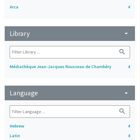
Arca
4
Library
arrow_drop_down
search
Médiathèque Jean-Jacques Rousseau de Chambéry
4
Language
arrow_drop_down
search
Hebrew
4
Latin
4