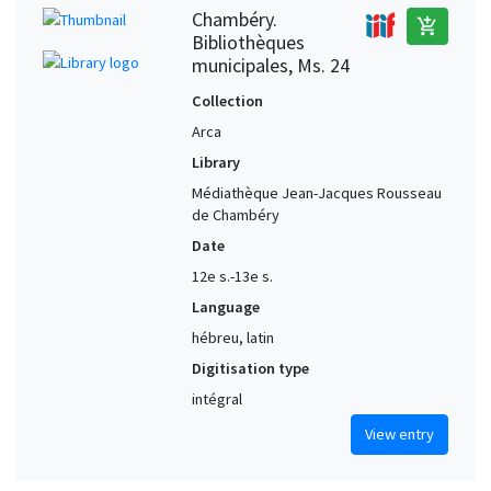
Chambéry.
add_shopping_cart
Bibliothèques
municipales, Ms. 24
Collection
Arca
Library
Médiathèque Jean-Jacques Rousseau
de Chambéry
Date
12e s.-13e s.
Language
hébreu, latin
Digitisation type
intégral
View entry