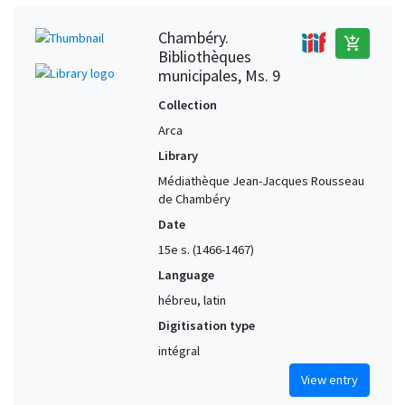
Chambéry.
add_shopping_cart
Bibliothèques
municipales, Ms. 9
Collection
Arca
Library
Médiathèque Jean-Jacques Rousseau
de Chambéry
Date
15e s. (1466-1467)
Language
hébreu, latin
Digitisation type
intégral
View entry