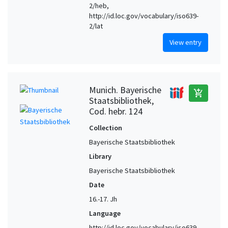
2/heb,
http://id.loc.gov/vocabulary/iso639-
2/lat
View entry
Munich. Bayerische
add_shopping_cart
Staatsbibliothek,
Cod. hebr. 124
Collection
Bayerische Staatsbibliothek
Library
Bayerische Staatsbibliothek
Date
16.-17. Jh
Language
http://id.loc.gov/vocabulary/iso639-