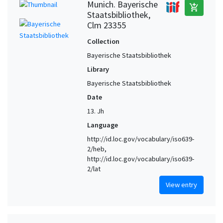
Munich. Bayerische
add_shopping_cart
Staatsbibliothek,
Clm 23355
Collection
Bayerische Staatsbibliothek
Library
Bayerische Staatsbibliothek
Date
13. Jh
Language
http://id.loc.gov/vocabulary/iso639-
2/heb,
http://id.loc.gov/vocabulary/iso639-
2/lat
View entry