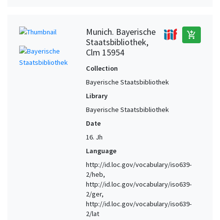
Munich. Bayerische
add_shopping_cart
Staatsbibliothek,
Clm 15954
Collection
Bayerische Staatsbibliothek
Library
Bayerische Staatsbibliothek
Date
16. Jh
Language
http://id.loc.gov/vocabulary/iso639-
2/heb,
http://id.loc.gov/vocabulary/iso639-
2/ger,
http://id.loc.gov/vocabulary/iso639-
2/lat