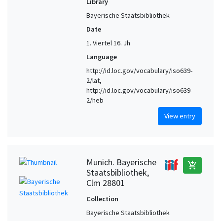
Library
Bayerische Staatsbibliothek
Date
1. Viertel 16. Jh
Language
http://id.loc.gov/vocabulary/iso639-
2/lat,
http://id.loc.gov/vocabulary/iso639-
2/heb
View entry
Munich. Bayerische
add_shopping_cart
Staatsbibliothek,
Clm 28801
Collection
Bayerische Staatsbibliothek