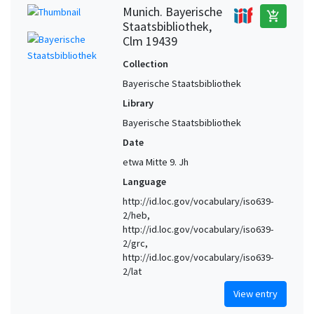
Munich. Bayerische
add_shopping_cart
Staatsbibliothek,
Clm 19439
Collection
Bayerische Staatsbibliothek
Library
Bayerische Staatsbibliothek
Date
etwa Mitte 9. Jh
Language
http://id.loc.gov/vocabulary/iso639-
2/heb,
http://id.loc.gov/vocabulary/iso639-
2/grc,
http://id.loc.gov/vocabulary/iso639-
2/lat
View entry