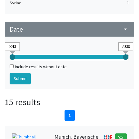
Syriac
1
Date
arrow_drop_down
Include results without date
15 results
1
Munich. Bayerische
add_shopping_cart