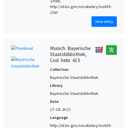
2/heb,
http://id.loc.gov/vocabulary/iso639-
2/lat
View entry
Munich. Bayerische
add_shopping_cart
Staatsbibliothek,
Cod. hebr. 415
Collection
Bayerische Staatsbibliothek
Library
Bayerische Staatsbibliothek
Date
17.-18. Jh.(?)
Language
http://id.loc.gov/vocabulary/iso639-