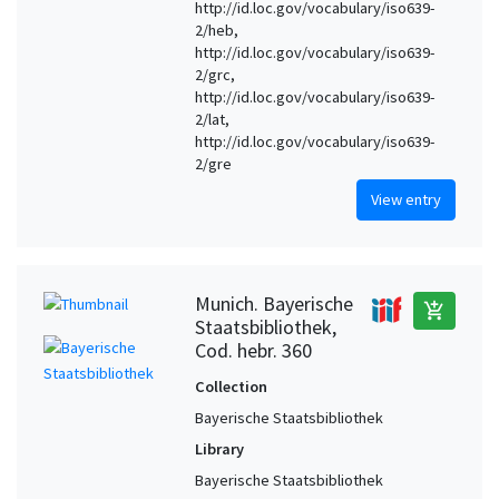
http://id.loc.gov/vocabulary/iso639-
2/heb,
http://id.loc.gov/vocabulary/iso639-
2/grc,
http://id.loc.gov/vocabulary/iso639-
2/lat,
http://id.loc.gov/vocabulary/iso639-
2/gre
View entry
Munich. Bayerische
add_shopping_cart
Staatsbibliothek,
Cod. hebr. 360
Collection
Bayerische Staatsbibliothek
Library
Bayerische Staatsbibliothek