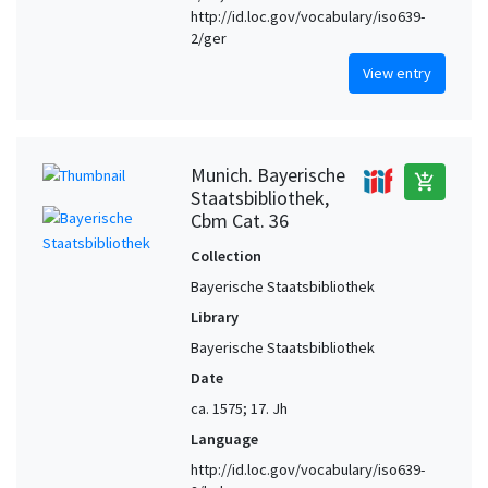
http://id.loc.gov/vocabulary/iso639-
2/ger
View entry
Munich. Bayerische
add_shopping_cart
Staatsbibliothek,
Cbm Cat. 36
Collection
Bayerische Staatsbibliothek
Library
Bayerische Staatsbibliothek
Date
ca. 1575; 17. Jh
Language
http://id.loc.gov/vocabulary/iso639-