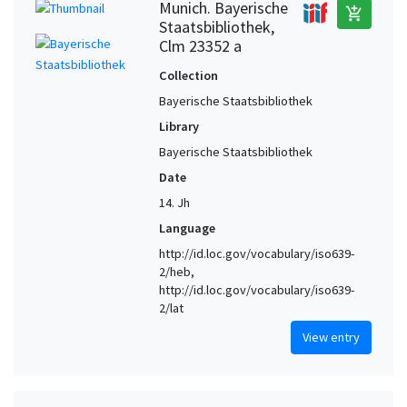
Munich. Bayerische
add_shopping_cart
Staatsbibliothek,
Clm 23352 a
Collection
Bayerische Staatsbibliothek
Library
Bayerische Staatsbibliothek
Date
14. Jh
Language
http://id.loc.gov/vocabulary/iso639-
2/heb,
http://id.loc.gov/vocabulary/iso639-
2/lat
View entry