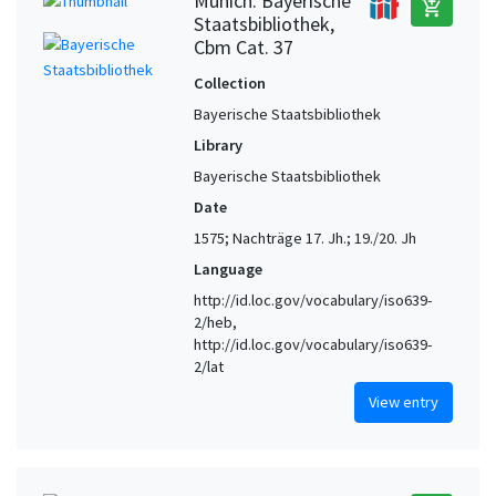
Munich. Bayerische
add_shopping_cart
Staatsbibliothek,
Cbm Cat. 37
Collection
Bayerische Staatsbibliothek
Library
Bayerische Staatsbibliothek
Date
1575; Nachträge 17. Jh.; 19./20. Jh
Language
http://id.loc.gov/vocabulary/iso639-
2/heb,
http://id.loc.gov/vocabulary/iso639-
2/lat
View entry