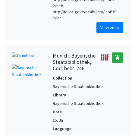
2/heb,
http://id.loc.gov/vocabulary/iso639-
2/lat
View entry
Munich. Bayerische
add_shopping_cart
Staatsbibliothek,
Cod. hebr. 246
Collection
Bayerische Staatsbibliothek
Library
Bayerische Staatsbibliothek
Date
15. Jh
Language