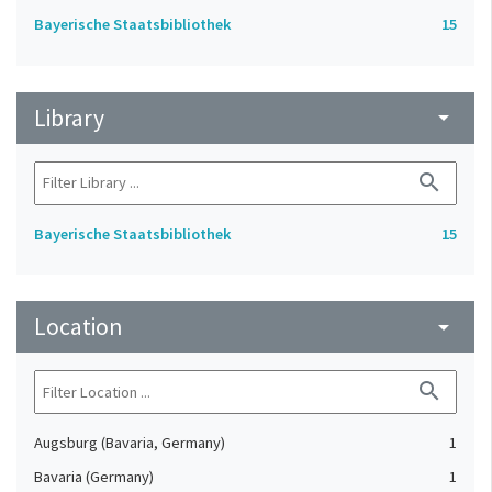
Bayerische Staatsbibliothek
15
Library
arrow_drop_down
search
Bayerische Staatsbibliothek
15
Location
arrow_drop_down
search
Augsburg (Bavaria, Germany)
1
Bavaria (Germany)
1