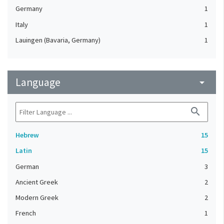
Germany
1
Italy
1
Lauingen (Bavaria, Germany)
1
Language
arrow_drop_down
search
Hebrew
15
Latin
15
German
3
Ancient Greek
2
Modern Greek
2
French
1