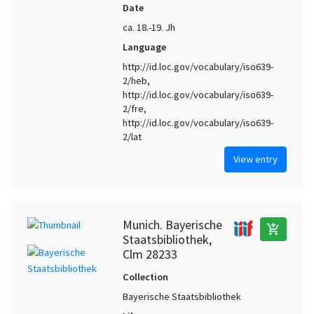
Date
ca. 18.-19. Jh
Language
http://id.loc.gov/vocabulary/iso639-
2/heb,
http://id.loc.gov/vocabulary/iso639-
2/fre,
http://id.loc.gov/vocabulary/iso639-
2/lat
View entry
Munich. Bayerische
add_shopping_cart
Staatsbibliothek,
Clm 28233
Collection
Bayerische Staatsbibliothek