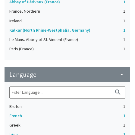
Abbey of Hérivaux (France)
1
France, Northern
1
Ireland
1
Kalkar (North Rhine-Westphalia, Germany)
1
Le Mans. Abbey of St. Vincent (France)
1
Paris (France)
1
Language
arrow_drop_down
search
Breton
1
French
1
Greek
1
Irish
1