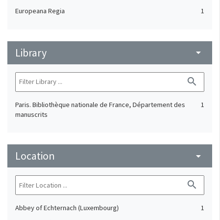
Europeana Regia
1
Library
arrow_drop_down
search
Paris. Bibliothèque nationale de France, Département des
1
manuscrits
Location
arrow_drop_down
search
Abbey of Echternach (Luxembourg)
1