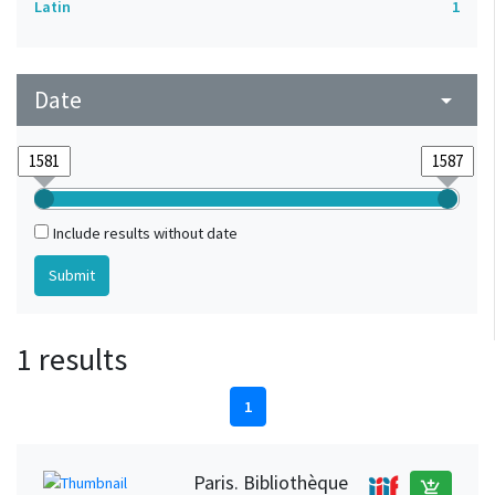
Latin
1
Date
arrow_drop_down
Include results without date
1 results
1
Paris. Bibliothèque
add_shopping_cart