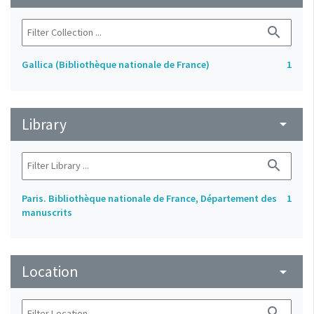
search
Gallica (Bibliothèque nationale de France)
1
Library
arrow_drop_down
search
Paris. Bibliothèque nationale de France, Département des
1
manuscrits
Location
arrow_drop_down
search