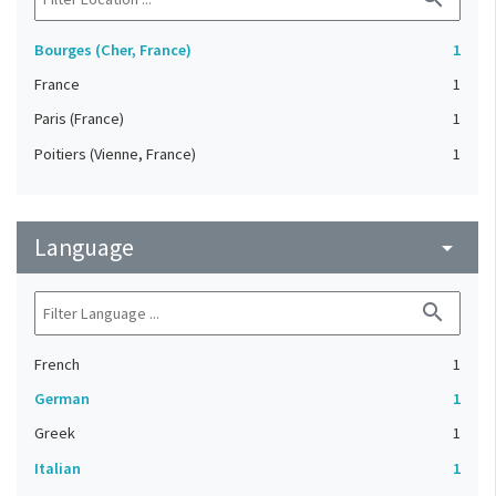
Bourges (Cher, France)
1
France
1
Paris (France)
1
Poitiers (Vienne, France)
1
Language
arrow_drop_down
search
French
1
German
1
Greek
1
Italian
1