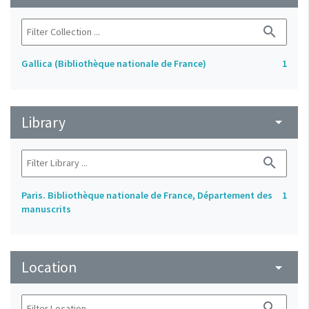
search
Gallica (Bibliothèque nationale de France)
1
Library
arrow_drop_down
search
Paris. Bibliothèque nationale de France, Département des
1
manuscrits
Location
arrow_drop_down
search