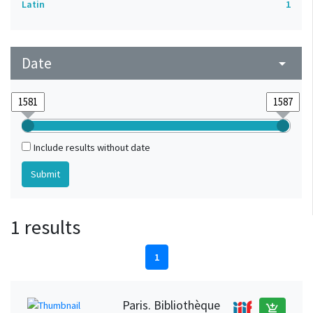
Latin
1
Date
arrow_drop_down
Include results without date
1 results
1
Paris. Bibliothèque
add_shopping_cart