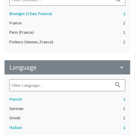
Bourges (Cher, France)
1
France
1
Paris (France)
1
Poitiers (Vienne, France)
1
Language
arrow_drop_down
search
French
1
German
1
Greek
1
Italian
1