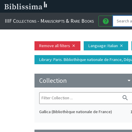
IIIF Collections - Manuscripts & Rare Books
help
Remove all filters
Language
: Italian
close
close
Library
: Paris. Bibliothèque nationale de France, D
Collection
arrow_drop_do
search
Gallica (Bibliothèque nationale de France)