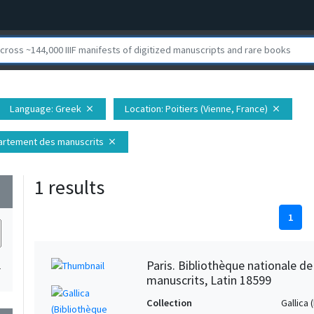
Language
: Greek
Location
: Poitiers (Vienne, France)
close
close
épartement des manuscrits
close
1 results
wn
1
Paris. Bibliothèque nationale d
1
manuscrits, Latin 18599
Collection
Gallica