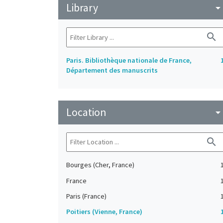
Library
arrow_drop_do
search
Paris. Bibliothèque nationale de France,
Département des manuscrits
Location
arrow_drop_do
search
Bourges (Cher, France)
France
Paris (France)
Poitiers (Vienne, France)