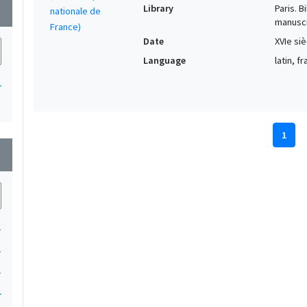
Library
Paris. 
wn
manuscr
Date
XVIe siè
Language
latin, f
1
1
wn
1
1
1
1