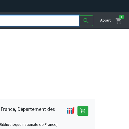
0
shopping_cart
search
About
e France, Département des
add_shopping_cart
 (Bibliothèque nationale de France)