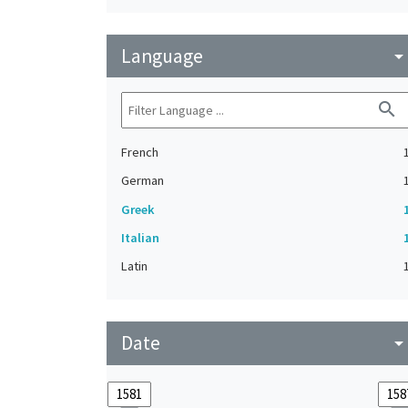
Language
arrow_drop_do
search
French
German
Greek
Italian
Latin
Date
arrow_drop_do