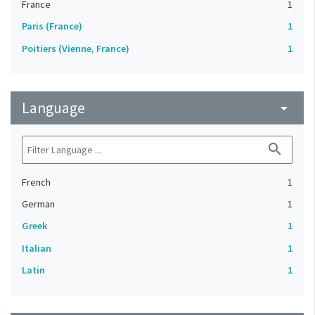
France
1
Paris (France)
1
Poitiers (Vienne, France)
1
Language
arrow_drop_down
search
French
1
German
1
Greek
1
Italian
1
Latin
1