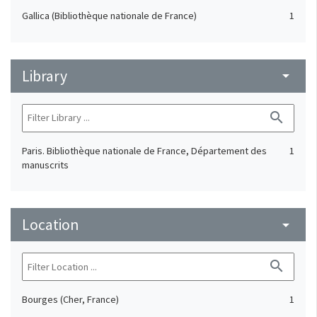
Gallica (Bibliothèque nationale de France)
1
Library
arrow_drop_down
search
Paris. Bibliothèque nationale de France, Département des
1
manuscrits
Location
arrow_drop_down
search
Bourges (Cher, France)
1