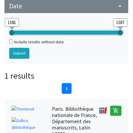
Date
arrow_drop_down
Include results without date
1 results
1
Paris. Bibliothèque
add_shopping_cart
nationale de France,
Département des
manuscrits, Latin