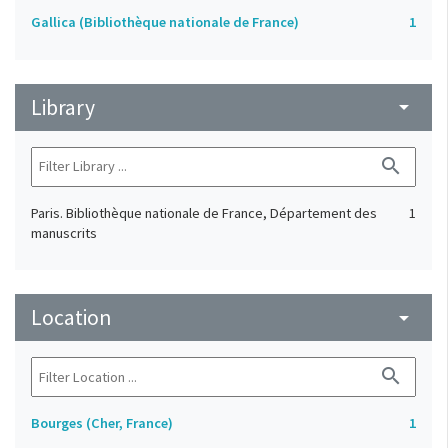
Gallica (Bibliothèque nationale de France)
1
Library
arrow_drop_down
search
Paris. Bibliothèque nationale de France, Département des
1
manuscrits
Location
arrow_drop_down
search
Bourges (Cher, France)
1