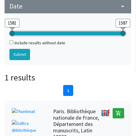
Date
arrow_drop_down
Include results without date
1 results
1
Paris. Bibliothèque
add_shopping_cart
nationale de France,
Département des
manuscrits, Latin