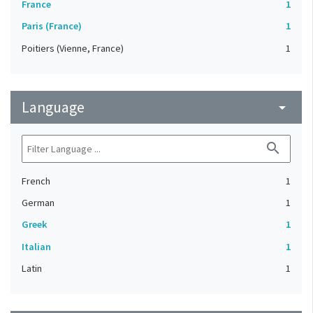
France
1
Paris (France)
1
Poitiers (Vienne, France)
1
Language
arrow_drop_down
search
French
1
German
1
Greek
1
Italian
1
Latin
1