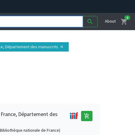
0
shopping_cart
search
About
ance, Département des manuscrits
close
e France, Département des
add_shopping_cart
 (Bibliothèque nationale de France)