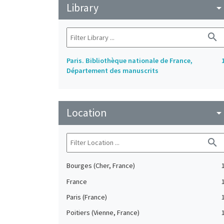
Library
arrow_drop_do
search
Paris. Bibliothèque nationale de France,
Département des manuscrits
Location
arrow_drop_do
search
Bourges (Cher, France)
France
Paris (France)
Poitiers (Vienne, France)