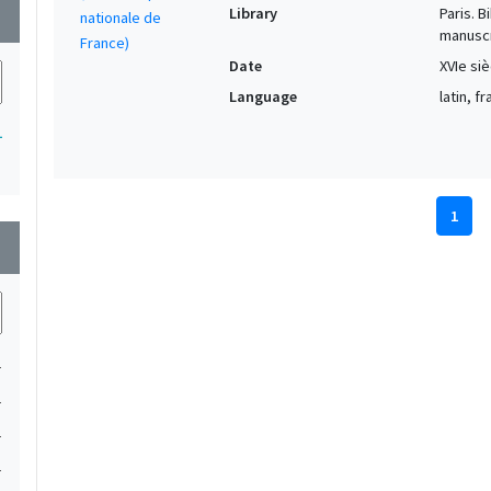
Library
Paris. 
wn
manuscr
Date
XVIe siè
Language
latin, f
1
1
wn
1
1
1
1