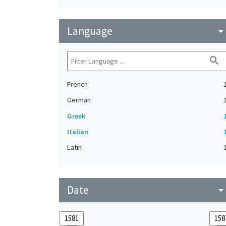
Language
arrow_drop_do
search
French
German
Greek
Italian
Latin
Date
arrow_drop_do