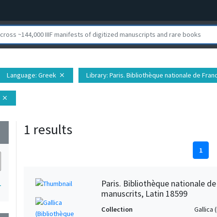
Language
: Greek
Library
: Paris. Bibliothèque nationale de Fr
close
close
1 results
wn
1
Paris. Bibliothèque nationale d
1
manuscrits, Latin 18599
Collection
Gallica