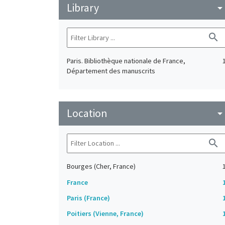
Library
arrow_drop_do
search
Paris. Bibliothèque nationale de France,
Département des manuscrits
Location
arrow_drop_do
search
Bourges (Cher, France)
France
Paris (France)
Poitiers (Vienne, France)