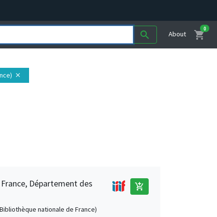
0
shopping_cart
search
About
ance)
close
e France, Département des
add_shopping_cart
 (Bibliothèque nationale de France)