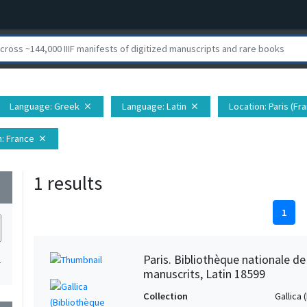
Language
: Greek
Language
: Latin
Location
: Paris (Fr
close
close
n
: France
close
1 results
wn
1
Paris. Bibliothèque nationale d
1
manuscrits, Latin 18599
Collection
Gallica