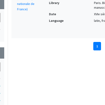
Library
Paris. 
wn
manuscr
Date
XVIe siè
Language
latin, f
1
1
wn
1
1
1
1