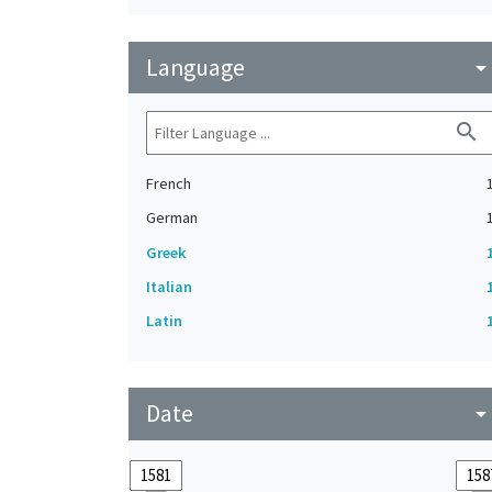
Language
arrow_drop_do
search
French
German
Greek
Italian
Latin
Date
arrow_drop_do