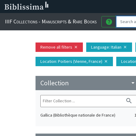
IIIF Collections - Manuscripts & Rare Books
help
Remove all filters
Language
: Italian
close
close
Location
: Poitiers (Vienne, France)
Locatio
close
Collection
arrow_drop_do
search
Gallica (Bibliothèque nationale de France)