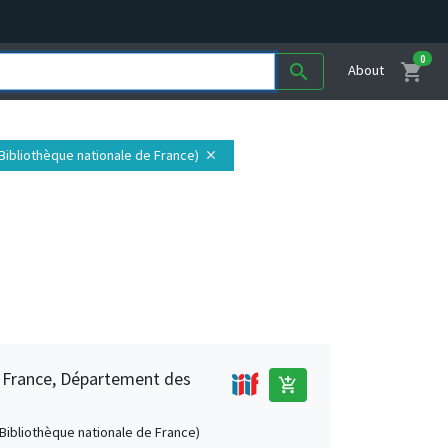
0
shopping_cart
search
About
 (Bibliothèque nationale de France)
close
e France, Département des
add_shopping_cart
 (Bibliothèque nationale de France)