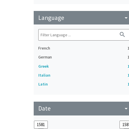
Language
arrow_drop_do
search
French
German
Greek
Italian
Latin
Date
arrow_drop_do