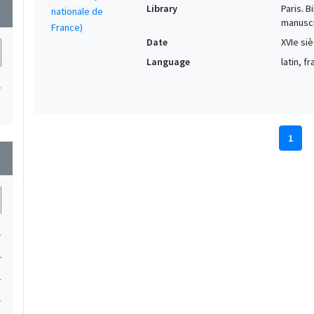
Library
Paris. 
wn
manuscr
Date
XVIe siè
Language
latin, f
1
1
wn
1
1
1
1