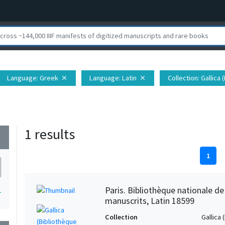
Language
: Greek
Language
: Latin
Collection
: Gallica
close
close
1 results
wn
1
Paris. Bibliothèque nationale d
1
manuscrits, Latin 18599
Collection
Gallica