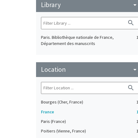
Library
arrow_drop_do
search
Paris. Bibliothèque nationale de France,
Département des manuscrits
Location
arrow_drop_do
search
Bourges (Cher, France)
France
Paris (France)
Poitiers (Vienne, France)