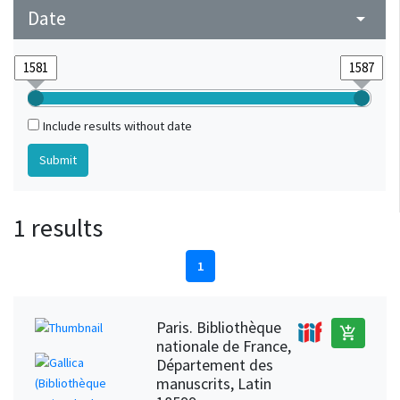
Date
arrow_drop_down
Include results without date
1 results
1
Paris. Bibliothèque
add_shopping_cart
nationale de France,
Département des
manuscrits, Latin