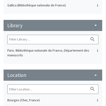
Gallica (Bibliothèque nationale de France)
1
Library
arrow_drop_down
search
Paris. Bibliothèque nationale de France, Département des
1
manuscrits
Location
arrow_drop_down
search
Bourges (Cher, France)
1