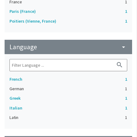
France
1
Paris (France)
1
Poitiers (Vienne, France)
1
Language
arrow_drop_down
search
French
1
German
1
Greek
1
Italian
1
Latin
1