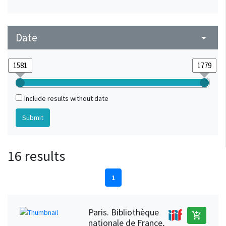
Date
arrow_drop_down
Include results without date
16 results
1
Paris. Bibliothèque
add_shopping_cart
nationale de France,