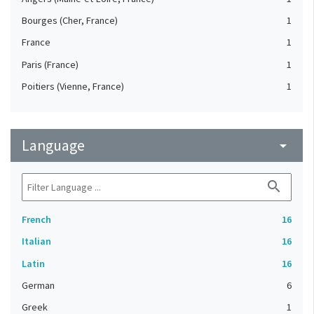
Bourges (Cher, France)
1
France
1
Paris (France)
1
Poitiers (Vienne, France)
1
Language
arrow_drop_down
search
French
16
Italian
16
Latin
16
German
6
Greek
1