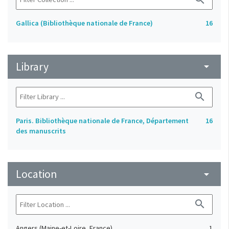
Gallica (Bibliothèque nationale de France)
16
Library
arrow_drop_down
search
Paris. Bibliothèque nationale de France, Département
16
des manuscrits
Location
arrow_drop_down
search
Angers (Maine-et-Loire, France)
1