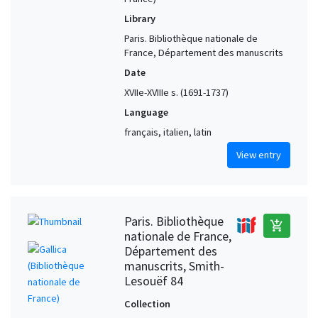
Library
Paris. Bibliothèque nationale de
France, Département des manuscrits
Date
XVIIe-XVIIIe s. (1691-1737)
Language
français, italien, latin
View entry
Paris. Bibliothèque
add_shopping_cart
nationale de France,
Département des
manuscrits, Smith-
Lesouëf 84
Collection