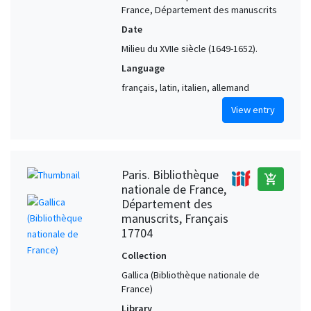
France, Département des manuscrits
Date
Milieu du XVIIe siècle (1649-1652).
Language
français, latin, italien, allemand
View entry
Paris. Bibliothèque
add_shopping_cart
nationale de France,
Département des
manuscrits, Français
17704
Collection
Gallica (Bibliothèque nationale de
France)
Library