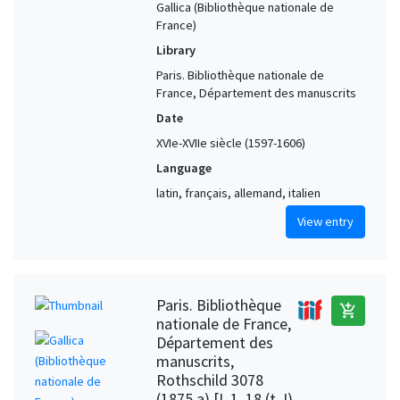
Gallica (Bibliothèque nationale de
France)
Library
Paris. Bibliothèque nationale de
France, Département des manuscrits
Date
XVIe-XVIIe siècle (1597-1606)
Language
latin, français, allemand, italien
View entry
Paris. Bibliothèque
add_shopping_cart
nationale de France,
Département des
manuscrits,
Rothschild 3078
(1875 a) [I, 1, 18 (t. I)