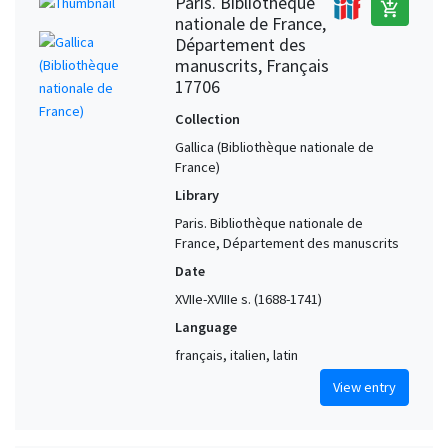
Paris. Bibliothèque
add_shopping_cart
nationale de France,
Département des
manuscrits, Français
17706
Collection
Gallica (Bibliothèque nationale de
France)
Library
Paris. Bibliothèque nationale de
France, Département des manuscrits
Date
XVIIe-XVIIIe s. (1688-1741)
Language
français, italien, latin
View entry