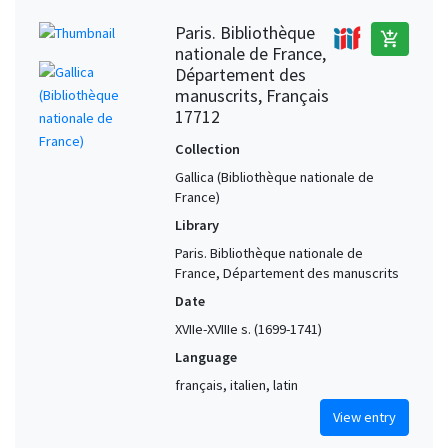
Paris. Bibliothèque
add_shopping_cart
nationale de France,
Département des
manuscrits, Français
17712
Collection
Gallica (Bibliothèque nationale de
France)
Library
Paris. Bibliothèque nationale de
France, Département des manuscrits
Date
XVIIe-XVIIIe s. (1699-1741)
Language
français, italien, latin
View entry