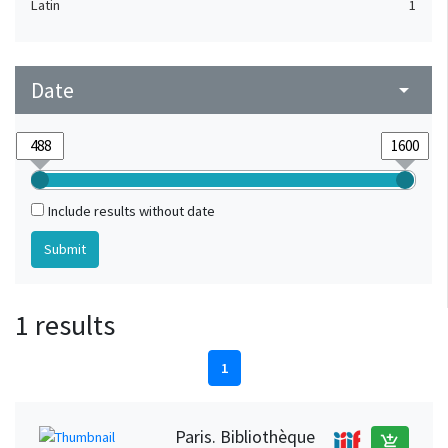
Latin
1
Date
arrow_drop_down
Include results without date
1 results
1
Paris. Bibliothèque
add_shopping_cart