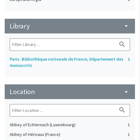
Library
arrow_drop_down
search
Paris. Bibliothèque nationale de France, Département des
1
manuscrits
Location
arrow_drop_down
search
Abbey of Echternach (Luxembourg)
1
Abbey of Hérivaux (France)
1