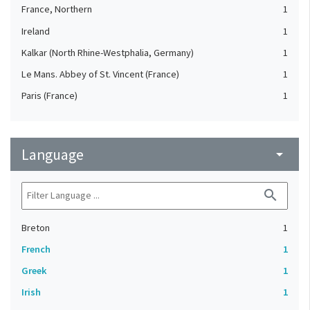
France, Northern
1
Ireland
1
Kalkar (North Rhine-Westphalia, Germany)
1
Le Mans. Abbey of St. Vincent (France)
1
Paris (France)
1
Language
arrow_drop_down
search
Breton
1
French
1
Greek
1
Irish
1